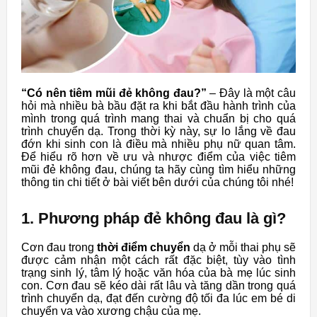
“Có nên tiêm mũi đẻ không đau?”
– Đây là một câu
hỏi mà nhiều bà bầu đặt ra khi bắt đầu hành trình của
mình trong quá trình mang thai và chuẩn bị cho quá
trình chuyển dạ. Trong thời kỳ này, sự lo lắng về đau
đớn khi sinh con là điều mà nhiều phụ nữ quan tâm.
Để hiểu rõ hơn về ưu và nhược điểm của việc tiêm
mũi đẻ không đau, chúng ta hãy cùng tìm hiểu những
thông tin chi tiết ở bài viết bên dưới của chúng tôi nhé!
1. Phương pháp đẻ không đau là gì?
Cơn đau trong
thời điểm chuyển
dạ ở mỗi thai phụ sẽ
được cảm nhận một cách rất đặc biệt, tùy vào tình
trạng sinh lý, tâm lý hoặc văn hóa của bà mẹ lúc sinh
con. Cơn đau sẽ kéo dài rất lâu và tăng dần trong quá
trình chuyển dạ, đạt đến cường độ tối đa lúc em bé di
chuyển va vào xương chậu của mẹ.