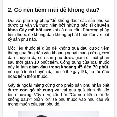
2. Có nên tiêm mũi đẻ không đau?
Đối với phương pháp “đẻ không đau” các sản phụ sẽ
được tư vấn và thực hiện bởi những
bác sĩ chuyên
khoa Gây mê hồi sức
khi có nhu cầu. Phương pháp
tiêm thuốc đẻ không đau không bị bắt buộc đối với bất
kỳ sản phụ nào.
Một liều thuốc tê giúp đẻ không quá đau được tiêm
thông qua ống dẫn vào khoang ngoài màng cứng, cơn
đau chuyển dạ của sản phụ được giảm đi một phần
sau thời gian 10 phút tiêm. Công dụng của loại thuốc
này là làm
giảm đau trong khoảng 45 đến 70 phút
,
nếu quá trình chuyển dạ lâu có thể gây tê lại từ lúc đầu
hoặc tiêm thêm thuốc.
Gây tê ngoài màng cứng cho phép sản phụ nhận biết
được
cơn gò tử cung
và trải qua quá trình rặn đẻ
bình thường. Vậy nên, câu hỏi: “Có nên tiêm mũi đẻ
không đau?” phần lớn sẽ phụ thuộc vào nhu cầu và
mong muốn của sản phụ đó.