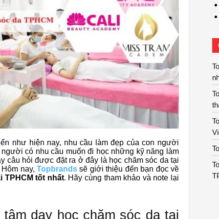
To
n
T
t
To
V
riển như hiện nay, nhu cầu làm đẹp của con người
To
u người có nhu cầu muốn đi học những kỹ năng làm
y câu hỏi được đặt ra ở đây là học chăm sóc da tại
To
? Hôm nay,
Topbrands
sẽ giới thiệu đến bạn đọc về
T
ại TPHCM tốt nhất
. Hãy cùng tham khảo và note lại
 tâm dạy học chăm sóc da tại