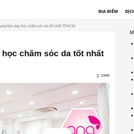
ĐỊA ĐIỂM
DỊC
rung tâm dạy học chăm sóc da tốt nhất TPHCM
M
 học chăm sóc da tốt nhất
32896