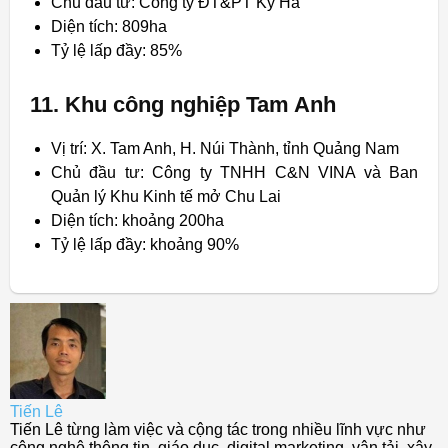
Chủ đầu tư: Công ty ĐT&PT Kỳ Hà
Diện tích: 809ha
Tỷ lệ lấp đầy: 85%
11. Khu công nghiệp Tam Anh
Vị trí: X. Tam Anh, H. Núi Thành, tỉnh Quảng Nam
Chủ đầu tư: Công ty TNHH C&N VINA và Ban
Quản lý Khu Kinh tế mở Chu Lai
Diện tích: khoảng 200ha
Tỷ lệ lấp đầy: khoảng 90%
Tiến Lê
Tiến Lê từng làm việc và cộng tác trong nhiều lĩnh vực như
công nghệ thông tin, giáo dục, digital marketing, vận tải, xây