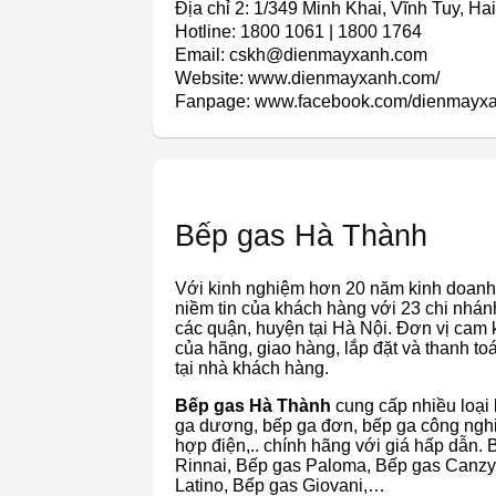
Địa chỉ 2: 1/349 Minh Khai, Vĩnh Tuy, Ha
Hotline: 1800 1061 | 1800 1764
Email: cskh@dienmayxanh.com
Website: www.dienmayxanh.com/
Fanpage: www.facebook.com/dienmayx
Bếp gas Hà Thành
Với kinh nghiệm hơn 20 năm kinh doanh
niềm tin của khách hàng với 23 chi nhánh
các quận, huyện tại Hà Nội. Đơn vị cam 
của hãng, giao hàng, lắp đặt và thanh 
tại nhà khách hàng.
Bếp gas Hà Thành
cung cấp nhiều loại
ga dương, bếp ga đơn, bếp ga công nghiệ
hợp điện,.. chính hãng với giá hấp dẫn.
Rinnai, Bếp gas Paloma, Bếp gas Canzy
Latino, Bếp gas Giovani,…