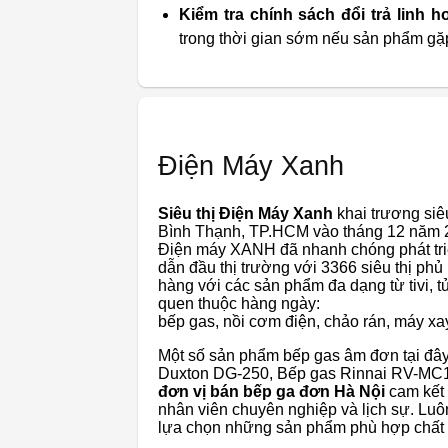
Kiểm tra chính sách đổi trả linh h
trong thời gian sớm nếu sản phẩm gặp 
Điện Máy Xanh
Siêu thị Điện Máy Xanh
khai trương siêu
Bình Thạnh, TP.HCM vào tháng 12 năm 201
Điện máy XANH đã nhanh chóng phát triển
dẫn đầu thị trường với 3366 siêu thị ph
hàng với các sản phẩm đa dạng từ tivi, 
quen thuộc hàng ngày:
bếp gas, nồi cơm điện, chảo rán, máy xay s
Một số sản phẩm bếp gas âm đơn tại đ
Duxton DG-250, Bếp gas Rinnai RV-MC
đơn vị bán bếp ga đơn Hà Nội
cam kết 
nhân viên chuyên nghiệp và lịch sự. Luô
lựa chọn những sản phẩm phù hợp chất l