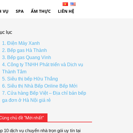
H VỤ
SPA
ẨM THỰC
LIÊN HỆ
ục lục
1. Điện Máy Xanh
2. Bếp gas Hà Thành
3. Bếp gas Quang Vinh
4. Công ty TNHH Phát triển và Dịch vụ
Thành Tâm
5. Siêu thị bếp Hữu Thắng
6. Siêu thị Nhà Bếp Online Bếp Mới
7. Cửa hàng Bếp Việt – Địa chỉ bán bếp
ga đơn ở Hà Nội giá rẻ
Cùng chủ đề “Mới nhất”
p 10 dịch vụ chuyển nhà trọn gói uy tín tại