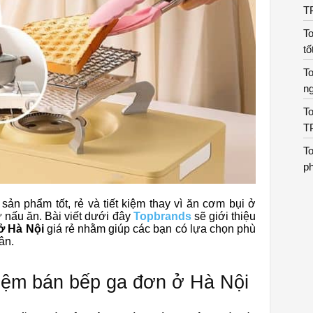
T
To
tố
To
n
To
T
To
p
sản phẩm tốt, rẻ và tiết kiệm thay vì ăn cơm bụi ở
 nấu ăn. Bài viết dưới đây
Topbrands
sẽ giới thiệu
ở Hà Nội
giá rẻ nhằm giúp các bạn có lựa chọn phù
ân.
tiệm bán bếp ga đơn ở Hà Nội