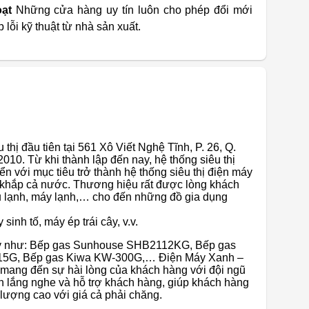
oạt
Những cửa hàng uy tín luôn cho phép đổi mới
lỗi kỹ thuật từ nhà sản xuất.
 thị đầu tiên tại 561 Xô Viết Nghệ Tĩnh, P. 26, Q.
0. Từ khi thành lập đến nay, hệ thống siêu thị
 với mục tiêu trở thành hệ thống siêu thị điện máy
ủ khắp cả nước. Thương hiệu rất được lòng khách
tủ lạnh, máy lạnh,… cho đến những đồ gia dụng
inh tố, máy ép trái cây, v.v.
ây như: Bếp gas Sunhouse SHB2112KG, Bếp gas
15G, Bếp gas Kiwa KW-300G,… Điện Máy Xanh –
mang đến sự hài lòng của khách hàng với đội ngũ
n lắng nghe và hỗ trợ khách hàng, giúp khách hàng
ượng cao với giá cả phải chăng.