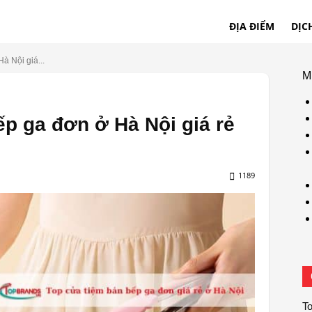
ĐỊA ĐIỂM
DỊC
à Nội giá...
M
ếp ga đơn ở Hà Nội giá rẻ
1189
To