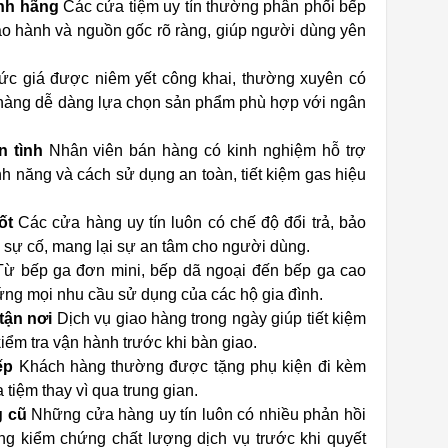
nh hãng
Các cửa tiệm uy tín thường phân phối bếp
ảo hành và nguồn gốc rõ ràng, giúp người dùng yên
c giá được niêm yết công khai, thường xuyên có
 hàng dễ dàng lựa chọn sản phẩm phù hợp với ngân
n tình
Nhân viên bán hàng có kinh nghiệm hỗ trợ
nh năng và cách sử dụng an toàn, tiết kiệm gas hiệu
ốt
Các cửa hàng uy tín luôn có chế độ đổi trả, bảo
p sự cố, mang lại sự an tâm cho người dùng.
ừ bếp ga đơn mini, bếp dã ngoại đến bếp ga cao
ứng mọi nhu cầu sử dụng của các hộ gia đình.
tận nơi
Dịch vụ giao hàng trong ngày giúp tiết kiệm
 kiểm tra vận hành trước khi bàn giao.
ếp
Khách hàng thường được tặng phụ kiện đi kèm
 tiệm thay vì qua trung gian.
g cũ
Những cửa hàng uy tín luôn có nhiều phản hồi
ng kiểm chứng chất lượng dịch vụ trước khi quyết