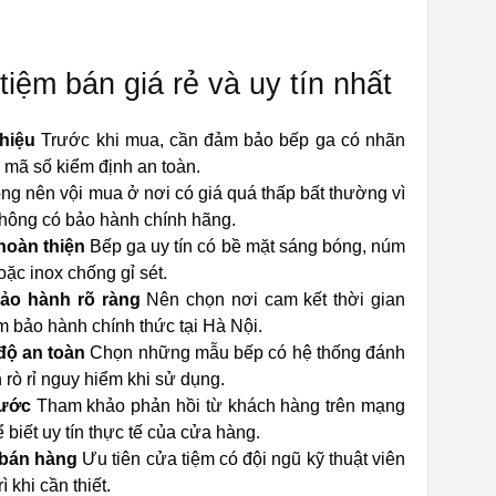
tiệm bán giá rẻ và uy tín nhất
hiệu
Trước khi mua, cần đảm bảo bếp ga có nhãn
à mã số kiểm định an toàn.
g nên vội mua ở nơi có giá quá thấp bất thường vì
không có bảo hành chính hãng.
 hoàn thiện
Bếp ga uy tín có bề mặt sáng bóng, núm
ặc inox chống gỉ sét.
bảo hành rõ ràng
Nên chọn nơi cam kết thời gian
âm bảo hành chính thức tại Hà Nội.
 độ an toàn
Chọn những mẫu bếp có hệ thống đánh
 rò rỉ nguy hiểm khi sử dụng.
rước
Tham khảo phản hồi từ khách hàng trên mạng
biết uy tín thực tế của cửa hàng.
 bán hàng
Ưu tiên cửa tiệm có đội ngũ kỹ thuật viên
ì khi cần thiết.