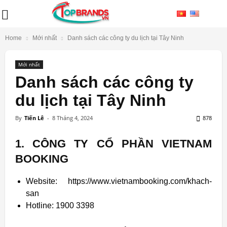
Home
Mới nhất
Danh sách các công ty du lịch tại Tây Ninh
Mới nhất
Danh sách các công ty
du lịch tại Tây Ninh
By
Tiến Lê
-
8 Tháng 4, 2024
878
1. CÔNG TY CỔ PHẦN VIETNAM
BOOKING
Website: https://www.vietnambooking.com/khach-
san
Hotline: 1900 3398