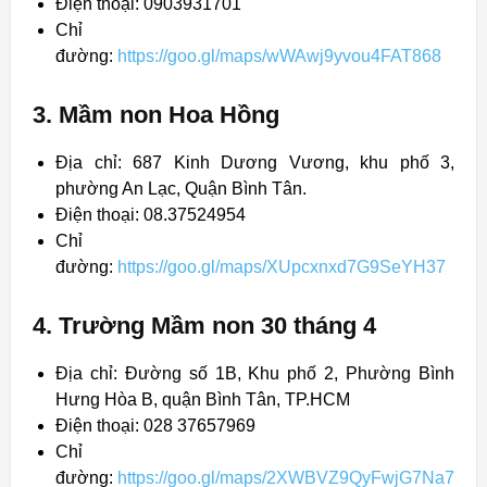
Điện thoại: 0903931701
Chỉ
đường:
https://goo.gl/maps/wWAwj9yvou4FAT868
3. Mầm non Hoa Hồng
Địa chỉ: 687 Kinh Dương Vương, khu phố 3,
phường An Lạc, Quận Bình Tân.
Điện thoại: 08.37524954
Chỉ
đường:
https://goo.gl/maps/XUpcxnxd7G9SeYH37
4. Trường Mầm non 30 tháng 4
Địa chỉ: Đường số 1B, Khu phố 2, Phường Bình
Hưng Hòa B, quận Bình Tân, TP.HCM
Điện thoại: 028 37657969
Chỉ
đường:
https://goo.gl/maps/2XWBVZ9QyFwjG7Na7