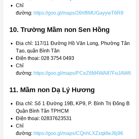
Chỉ
đường:
https://goo.gl/maps/26hffiMUGayywT6R8
10. Trường Mầm non Sen Hồng
Địa chỉ: 117/11 Đường Hồ Văn Long, Phường Tân
Tạo, quận Bình Tân
Điện thoại: 028 3754 0493
Chỉ
đường:
https://goo.gl/maps/PCeZ6M4WA87FoJAW6
11. Mầm non Dạ Lý Hương
Địa chỉ: Số 1 Đường 19B, KP9, P. Bình Trị Đông B
Quận Bình Tân TPHCM
Điện thoại: 02837623531
Chỉ
đường:
https://goo.gl/maps/CQnhLXZxqkfwJ6j96