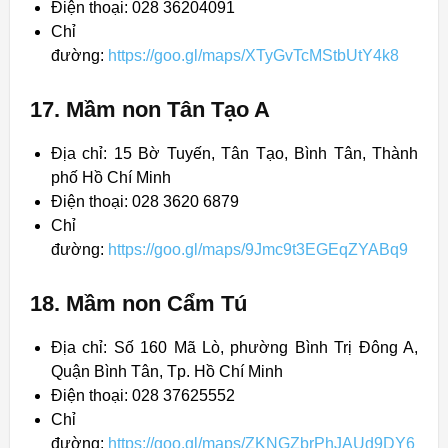
Điện thoại: 028 36204091
Chỉ
đường:
https://goo.gl/maps/XTyGvTcMStbUtY4k8
17. Mầm non Tân Tạo A
Địa chỉ: 15 Bờ Tuyến, Tân Tạo, Bình Tân, Thành
phố Hồ Chí Minh
Điện thoại: 028 3620 6879
Chỉ
đường:
https://goo.gl/maps/9Jmc9t3EGEqZYABq9
18. Mầm non Cẩm Tú
Địa chỉ: Số 160 Mã Lò, phường Bình Trị Đông A,
Quận Bình Tân, Tp. Hồ Chí Minh
Điện thoại: 028 37625552
Chỉ
đường:
https://goo.gl/maps/ZKNGZbrPhJAUd9DY6