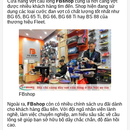
Cửa hàng vợt cầu lông
FBshop
cũng là nơi căng vợt
được nhiều khách hàng tìm đến. Shop hiện đang sử
dụng các loại cước đan vợt có chất lượng tốt nhất như
BG 65, BG 65 Ti, BG 66, BG 68 Ti hay BS 88 của
thương hiệu Fleet.
FBshop
Ngoài ra,
FBshop
còn có nhiều chính sách ưu đãi dành
cho khách hàng đầu tiên. Với đội ngũ nhân viên lành
nghề, làm việc chuyên nghiệp, am hiểu sâu sắc về cầu
lông sẽ giúp bạn sở hữu bộ dây chắc chắn, độ đàn hồi
cao.