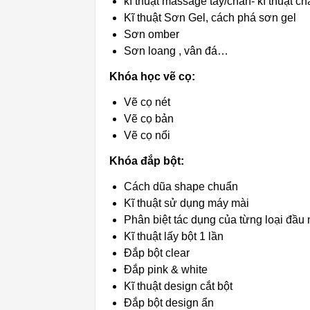
kĩ thuật massage tay/chân- kĩ thuật ch
Kĩ thuật Sơn Gel, cách phá sơn gel
Sơn omber
Sơn loang , vân đá…
Khóa học vẽ cọ:
Vẽ cọ nét
Vẽ cọ bản
Vẽ cọ nổi
Khóa đắp bột:
Cách dũa shape chuẩn
Kĩ thuật sử dụng máy mài
Phân biệt tác dụng của từng loại đầu
Kĩ thuật lấy bột 1 lần
Đắp bột clear
Đắp pink & white
Kĩ thuật design cắt bột
Đắp bột design ẩn