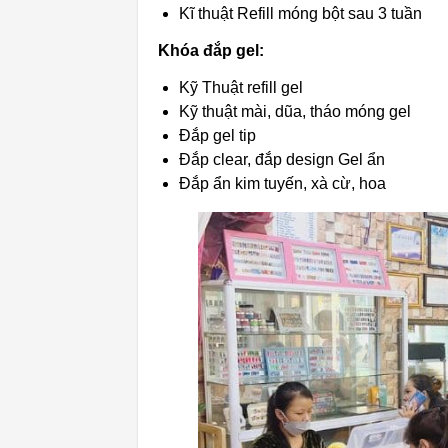
Kĩ thuật Refill móng bột sau 3 tuần
Khóa đắp gel:
Kỹ Thuật refill gel
Kỹ thuật mài, dũa, tháo móng
gel
Đắp gel tip
Đắp clear, đắp design Gel ẩn
Đắp ẩn kim tuyến, xà cừ, hoa