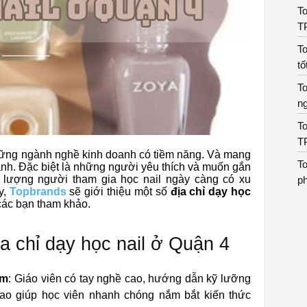
To
T
To
tố
To
n
To
T
hững ngành nghề kinh doanh có tiềm năng. Và mang
To
anh. Đặc biệt là những người yêu thích và muốn gắn
 lượng người tham gia học nail ngày càng có xu
p
y,
Topbrands
sẽ giới thiệu một số
địa chỉ dạy học
 các bạn tham khảo.
a chỉ dạy học nail ở Quận 4
ệm
: Giáo viên có tay nghề cao, hướng dẫn kỹ lưỡng
cao giúp học viên nhanh chóng nắm bắt kiến thức