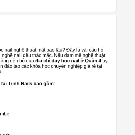
 nail nghệ thuật mất bao lâu? Đây là vài câu hỏi
 nghề nail đều thắc mắc. Nếu đam mê nghệ thuật
không nên bỏ qua
địa chỉ dạy học nail ở Quận 4
uy
n đào tạo các khóa học chuyên nghiệp giá rẻ tại
p.
tại Trinh Nails bao gồm:
omber