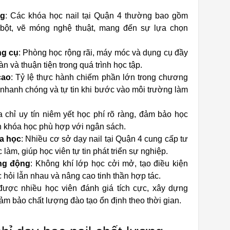
ng
: Các khóa học nail tại Quận 4 thường bao gồm
bột, vẽ móng nghệ thuật, mang đến sự lựa chọn
ng cụ
: Phòng học rộng rãi, máy móc và dụng cụ đầy
n và thuận tiện trong quá trình học tập.
cao
: Tỷ lệ thực hành chiếm phần lớn trong chương
g nhanh chóng và tự tin khi bước vào môi trường làm
a chỉ uy tín niêm yết học phí rõ ràng, đảm bảo học
ọn khóa học phù hợp với ngân sách.
óa học
: Nhiều cơ sở dạy nail tại Quận 4 cung cấp tư
 làm, giúp học viên tự tin phát triển sự nghiệp.
ăng động
: Không khí lớp học cởi mở, tạo điều kiện
c hỏi lẫn nhau và nâng cao tinh thần hợp tác.
được nhiều học viên đánh giá tích cực, xây dựng
đảm bảo chất lượng đào tạo ổn định theo thời gian.