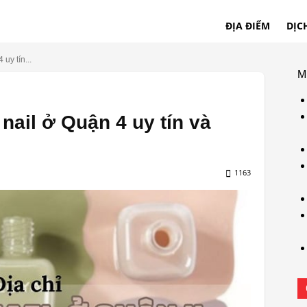
ĐỊA ĐIỂM
DỊC
uy tín...
M
 nail ở Quận 4 uy tín và
1163