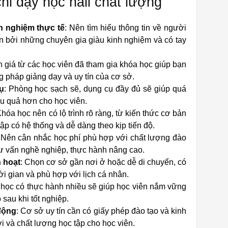
chỉ dạy học nail chất lượng
nh nghiệm thực tế
: Nên tìm hiểu thông tin về người
bởi những chuyên gia giàu kinh nghiệm và có tay
h giá từ các học viên đã tham gia khóa học giúp bạn
 pháp giảng dạy và uy tín của cơ sở.
ụ
: Phòng học sạch sẽ, dụng cụ đầy đủ sẽ giúp quá
iệu quả hơn cho học viên.
Khóa học nên có lộ trình rõ ràng, từ kiến thức cơ bản
p có hệ thống và dễ dàng theo kịp tiến độ.
 Nên cân nhắc học phí phù hợp với chất lượng đào
 tư vấn nghề nghiệp, thực hành nâng cao.
h hoạt
: Chọn cơ sở gần nơi ở hoặc dễ di chuyển, có
hời gian và phù hợp với lịch cá nhân.
 học có thực hành nhiều sẽ giúp học viên nắm vững
 sau khi tốt nghiệp.
động
: Cơ sở uy tín cần có giấy phép đào tạo và kinh
 và chất lượng học tập cho học viên.