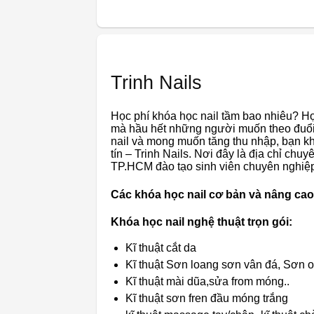
Trinh Nails
Học phí khóa học nail tầm bao nhiêu? Học
mà hầu hết những người muốn theo đuổi
nail và mong muốn tăng thu nhập, bạn 
tín – Trinh Nails. Nơi đây là địa chỉ
chuyê
TP.HCM đào tạo sinh viên chuyên nghiệ
Các khóa học nail cơ bản và nâng cao 
Khóa học nail nghệ thuật trọn gói:
Kĩ thuật cắt da
Kĩ thuật Sơn loang sơn vân đá, Sơn 
Kĩ thuật mài dũa,sửa from móng..
Kĩ thuật sơn fren đầu móng trắng