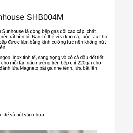
unhouse SHB004M
 Sunhouse là dòng bếp gas đôi cao cấp, chất
ên rất bền bỉ. Bạn có thể vừa kho cá, luộc rau cho
t bếp được làm bằng kính cường lực nên không nứt
ên.
oại inox tinh tế, sang trọng và có cả đầu đốt tiết
 cho mỗi lần nấu nướng trên bếp chỉ 220g/h cho
 đánh lửa Magneto bật ga nhẹ tênh, lửa bật lên
x, đế và nút vặn nhựa