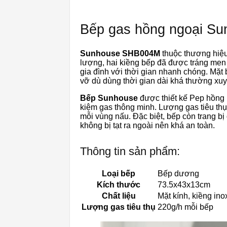
Bếp gas hồng ngoại S
Sunhouse SHB004M
thuộc thương hiệu
lượng, hai kiềng bếp đã được tráng men n
gia đình với thời gian nhanh chóng. Mặ
vỡ dù dùng thời gian dài khá thường xuy
Bếp Sunhouse
được thiết kế Pep hồng ng
kiệm gas thông minh. Lượng gas tiêu thụ
mỗi vùng nấu. Đặc biệt, bếp còn trang bị
không bị tạt ra ngoài nên khá an toàn.
Thông tin sản phẩm:
Loại bếp
Bếp dương
Kích thước
73.5x43x13cm
Chất liệu
Mặt kính, kiềng ino
Lượng gas tiêu thụ
220g/h mỗi bếp