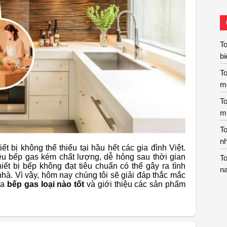
To
bi
T
m
To
m
T
nh
ết bị không thể thiếu tại hầu hết các gia đình Việt.
hiều bếp gas kém chất lượng, dễ hỏng sau thời gian
To
iết bị bếp không đạt tiêu chuẩn có thể gây ra tình
n
nhà. Vì vậy, hôm nay chúng tôi sẽ giải đáp thắc mắc
ua
bếp gas loại nào tốt
và giới thiệu các sản phẩm