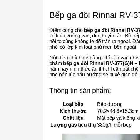
Bếp ga đôi Rinnai RV-
Điểm cộng cho
bếp ga đôi Rinnai RV-3
kế kiểu vuông văn, đen huyền ảo. Bộ bếp
nồi to cũng không lo đổ tràn ra ngoài. Đ
nhờ có lớp kim loại phủ men bên ngoài.
Nút điều chỉnh dễ dùng, chỉ cần vặn nhẹ l
phẩm
bếp ga đôi Rinnai RV-377(G)N –
hầm hay ninh thức ăn thì chỉ cần bật ch
nhẹ nên lúc nấu nướng sẽ bị xê dịch đôi 
Thông tin sản phẩm:
Loại bếp
Bếp dương
Kích thước
70.2×44.6×15.3cm
Chất liệu
Mặt bếp và kiềng k
Lượng gas tiêu thụ
380g/h mỗi bếp