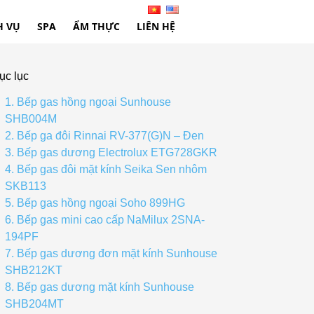
H VỤ
SPA
ẨM THỰC
LIÊN HỆ
ục lục
1. Bếp gas hồng ngoại Sunhouse
SHB004M
2. Bếp ga đôi Rinnai RV-377(G)N – Đen
3. Bếp gas dương Electrolux ETG728GKR
4. Bếp gas đôi mặt kính Seika Sen nhôm
SKB113
5. Bếp gas hồng ngoại Soho 899HG
6. Bếp gas mini cao cấp NaMilux 2SNA-
194PF
7. Bếp gas dương đơn mặt kính Sunhouse
SHB212KT
8. Bếp gas dương mặt kính Sunhouse
SHB204MT