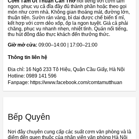
Cơm Tấm Út Thuận Cần Thơ
nổi tiếng với cơm tấm
ngon, phục vụ cả đĩa đầy đủ thành phần hoặc theo gọi
món như cơm nhà. Không gian thoáng mát, đường lớn,
thuận tiện. Sườn rán vàng, bì dai được chế biến tỉ mỉ,
kết hợp với cơm dẻo xốp, ốp la ngon tuyệt. Giá cả phải
chăng, phục vụ nhanh nhẹn, nhiệt tình. Quán nổi tiếng,
thu hút đông đảo thực khách đến thưởng thức.
Giờ mở cửa:
09:00–14:00 | 17:00–21:00
Thông tin liên hệ
Địa chỉ: 16 Ngõ 233 Tô Hiệu, Quận Cầu Giấy, Hà Nội
Hotline: 0989 141 596
Fanpage: https://www.facebook.com/comtamutthuan
Bếp Quyên
Nơi đây chuyên cung cấp các suất cơm văn phòng và là
điểm đến quen thuộc của nhân viên văn phòng Hà Nội