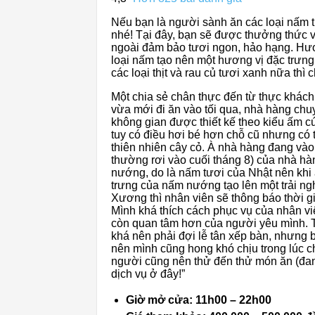
Nếu bạn là người sành ăn các loại nấm 
nhé! Tại đây, bạn sẽ được thưởng thức v
ngoài đảm bảo tươi ngon, hảo hạng. Hươ
loại nấm tạo nên một hương vị đặc trưn
các loại thịt và rau củ tươi xanh nữa thì 
Một chia sẻ chân thực đến từ thực khác
vừa mới đi ăn vào tối qua, nhà hàng ch
không gian được thiết kế theo kiểu ấm 
tuy có điều hơi bé hơn chỗ cũ nhưng có 
thiên nhiên cây cỏ. À nhà hàng đang v
thường rơi vào cuối tháng 8) của nhà 
nướng, do là nấm tươi của Nhật nên khi
trưng của nấm nướng tạo lên một trải n
Xương thì nhân viên sẽ thông báo thời 
Mình khá thích cách phục vụ của nhân viên
còn quan tâm hơn của người yêu mình. 
khá nên phải đợi lễ tân xếp bàn, nhưng b
nên mình cũng hong khó chịu trong lúc c
người cũng nên thử đến thử món ăn (đ
dịch vụ ở đây!”
Giờ mở cửa: 11h00 – 22h00