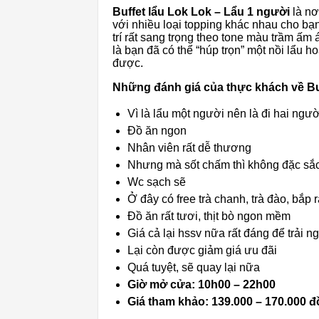
Buffet lẩu Lok Lok – Lẩu 1 người
là nơ
với nhiều loại topping khác nhau cho bạ
trí rất sang trọng theo tone màu trầm ấm
là bạn đã có thể “húp trọn” một nồi lẩu h
được.
Những đánh giá của thực khách về Buf
Vì là lẩu một người nên là đi hai ngườ
Đồ ăn ngon
Nhân viên rất dễ thương
Nhưng mà sốt chấm thì không đặc sắ
Wc sạch sẽ
Ở đây có free trà chanh, trà đào, bắp 
Đồ ăn rất tươi, thịt bò ngon mềm
Giá cả lại hssv nữa rất đáng để trải n
Lại còn được giảm giá ưu đãi
Quá tuyệt, sẽ quay lại nữa
Giờ mở cửa: 10h00 – 22h00
Giá tham khảo: 139.000 – 170.000 