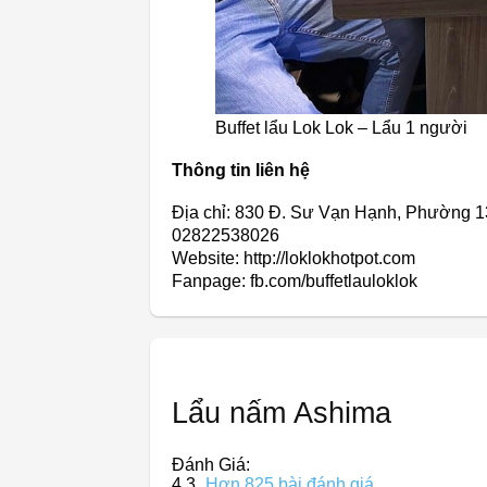
Buffet lẩu Lok Lok – Lẩu 1 người
Thông tin liên hệ
Địa chỉ: 830 Đ. Sư Vạn Hạnh, Phường 1
02822538026
Website: http://loklokhotpot.com
Fanpage: fb.com/buffetlauloklok
Lẩu nấm Ashima
Đánh Giá:
4,3
Hơn 825 bài đánh giá