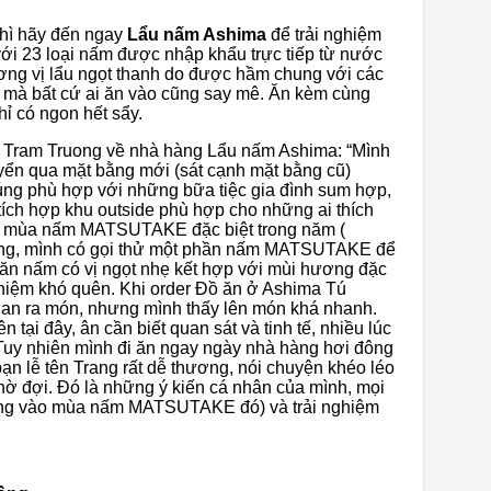
thì hãy đến ngay
Lẩu nấm Ashima
để trải nghiệm
ới 23 loại nấm được nhập khẩu trực tiếp từ nước
ng vị lẩu ngọt thanh do được hầm chung với các
g mà bất cứ ai ăn vào cũng say mê. Ăn kèm cùng
chỉ có ngon hết sẩy.
h Tram Truong về nhà hàng Lẩu nấm Ashima: “Mình
uyển qua mặt bằng mới (sát cạnh mặt bằng cũ)
cúng phù hợp với những bữa tiệc gia đình sum hợp,
tích hợp khu outside phù hợp cho những ai thích
ào mùa nấm MATSUTAKE đặc biệt trong năm (
hàng, mình có gọi thử một phần nấm MATSUTAKE để
 ăn nấm có vị ngọt nhẹ kết hợp với mùi hương đặc
ghiệm khó quên. Khi order Đồ ăn ở Ashima Tú
gian ra món, nhưng mình thấy lên món khá nhanh.
 tại đây, ân cần biết quan sát và tinh tế, nhiều lúc
Tuy nhiên mình đi ăn ngay ngày nhà hàng hơi đông
ạn lễ tên Trang rất dễ thương, nói chuyện khéo léo
hờ đợi. Đó là những ý kiến cá nhân của mình, mọi
ang vào mùa nấm MATSUTAKE đó) và trải nghiệm