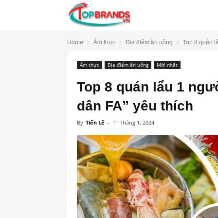
TopBrands.vn
Home
Ẩm thực
Địa điểm ăn uống
Top 8 quán l
Ẩm thực
Địa điểm ăn uống
Mới nhất
Top 8 quán lẩu 1 ngư
dân FA” yêu thích
By
Tiến Lê
-
11 Tháng 1, 2024