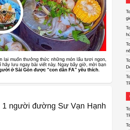
T
gi
T
hú
T
nê
n lại muốn thưởng thức những món lẩu tươi ngon,
To
ì hãy lưu ngay bài viết này. Ngay bây giờ, mời bạn
De
người ở Sài Gòn được “con dân FA” yêu thích
.
To
T
ẩu 1 người đường Sư Vạn Hạnh
To
T
To