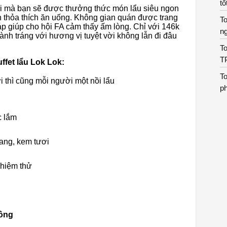
tố
i mà bạn sẽ được thưởng thức món lẩu siêu ngon
n thỏa thích ăn uống. Không gian quán được trang
To
 áp giúp cho hội FA cảm thấy ấm lòng. Chỉ với 146k
n
oành tráng với hương vị tuyệt vời không lẫn đi đâu
To
T
fet lẩu Lok Lok:
To
i thì cũng mỗi người một nồi lẩu
p
c lắm
rang, kem tươi
ghiệm thử
đồng