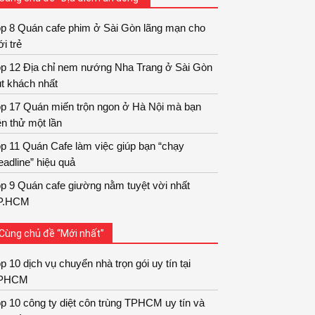
op 8 Quán cafe phim ở Sài Gòn lãng mạn cho
ới trẻ
op 12 Địa chỉ nem nướng Nha Trang ở Sài Gòn
t khách nhất
op 17 Quán miến trộn ngon ở Hà Nội mà bạn
n thử một lần
p 11 Quán Cafe làm việc giúp bạn “chạy
adline” hiệu quả
p 9 Quán cafe giường nằm tuyệt vời nhất
P.HCM
Cùng chủ đề “Mới nhất”
p 10 dịch vụ chuyển nhà trọn gói uy tín tại
PHCM
p 10 công ty diệt côn trùng TPHCM uy tín và