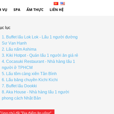
H VỤ
SPA
ẨM THỰC
LIÊN HỆ
ục lục
1. Buffet lẩu Lok Lok - Lẩu 1 người đường
Sư Vạn Hạnh
2. Lẩu nấm Ashima
3. Kiki Hotpot - Quán lẩu 1 người ăn giá rẻ
4. Cocasuki Restaurant - Nhà hàng lẩu 1
người ở TPHCM
5. Lẩu tôm càng xiên Tân Bình
6. Lẩu băng chuyền Kichi Kichi
7. Buffet lẩu Dookki
8. Aka House - Nhà hàng lẩu 1 người
phong cách Nhật Bản
Cùng chủ đề “Địa điểm ăn uống”