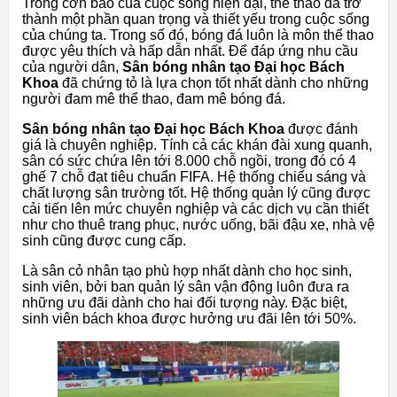
Trong cơn bão của cuộc sống hiện đại, thể thao đã trở
thành một phần quan trọng và thiết yếu trong cuộc sống
của chúng ta. Trong số đó, bóng đá luôn là môn thể thao
được yêu thích và hấp dẫn nhất. Để đáp ứng nhu cầu
của người dân,
Sân bóng nhân tạo Đại học Bách
Khoa
đã chứng tỏ là lựa chọn tốt nhất dành cho những
người đam mê thể thao, đam mê bóng đá.
Sân bóng nhân tạo Đại học Bách Khoa
được đánh
giá là chuyên nghiệp. Tính cả các khán đài xung quanh,
sân có sức chứa lên tới 8.000 chỗ ngồi, trong đó có 4
ghế 7 chỗ đạt tiêu chuẩn FIFA. Hệ thống chiếu sáng và
chất lượng sân trường tốt. Hệ thống quản lý cũng được
cải tiến lên mức chuyên nghiệp và các dịch vụ cần thiết
như cho thuê trang phục, nước uống, bãi đậu xe, nhà vệ
sinh cũng được cung cấp.
Là sân cỏ nhân tạo
phù hợp nhất dành cho học sinh,
sinh viên, bởi ban quản lý sân vận động luôn đưa ra
những ưu đãi dành cho hai đối tượng này. Đặc biệt,
sinh viên bách khoa được hưởng ưu đãi lên tới 50%.