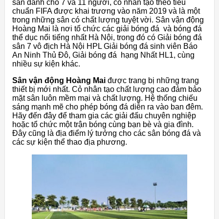
sân dành cho 7 và 11 người, cỏ nhân tạo theo tiêu
chuẩn FIFA được khai trương vào năm 2019 và là một
trong những sân có chất lượng tuyệt vời. Sân vận động
Hoàng Mai là nơi tổ chức các giải bóng đá và bóng đá
thể dục nổi tiếng nhất Hà Nội, trong đó có Giải bóng đá
sân 7 vô địch Hà Nội HPL Giải bóng đá sinh viên Báo
An Ninh Thủ Đô, Giải bóng đá hạng Nhất HL1, cùng
nhiều sự kiện khác.
Sân vận động Hoàng Mai
được trang bị những trang
thiết bị mới nhất. Cỏ nhân tạo chất lượng cao đảm bảo
mặt sân luôn mềm mại và chất lượng. Hệ thống chiếu
sáng mạnh mẽ cho phép bóng đá diễn ra vào ban đêm.
Hãy đến đây để tham gia các giải đấu chuyên nghiệp
hoặc tổ chức một trận bóng cùng bạn bè và gia đình.
Đây cũng là địa điểm lý tưởng cho các sân bóng đá và
các sự kiện thể thao địa phương.