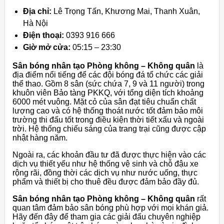
Địa chỉ:
Lê Trọng Tấn, Khương Mai, Thanh Xuân,
Hà Nội
Điện thoại:
0393 916 666
Giờ mở cửa:
05:15 – 23:30
Sân bóng nhân tạo Phòng không – Không quân
là
địa điểm nổi tiếng để các đội bóng đá tổ chức các giải
thể thao. Gồm 8 sân (sức chứa 7, 9 và 11 người) trong
khuôn viên Bảo tàng PKKQ, với tổng diện tích khoảng
6000 mét vuông. Mặt cỏ của sân đạt tiêu chuẩn chất
lượng cao và có hệ thống thoát nước tốt đảm bảo môi
trường thi đấu tốt trong điều kiện thời tiết xấu và ngoài
trời. Hệ thống chiếu sáng của trang trại cũng được cập
nhật hàng năm.
Ngoài ra, các khoản đầu tư đã được thực hiện vào các
dịch vụ thiết yếu như hệ thống vệ sinh và chỗ đậu xe
rộng rãi, đồng thời các dịch vụ như nước uống, thực
phẩm và thiết bị cho thuê đều được đảm bảo đầy đủ.
Sân bóng nhân tạo Phòng không – Không quân
rất
quan tâm đảm bảo sân bóng phù hợp với mọi khán giả.
Hãy đến đây để tham gia các giải đấu chuyên nghiệp