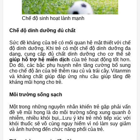
Chế độ sinh hoạt lành mạnh
Chế độ dinh dưỡng đủ chất
Sức đề kháng của trẻ có mối quan hệ mật thiết với chế
độ dinh dưỡng. Khi trẻ có một chế độ dinh dưỡng đa
dạng, cung cấp đủ chất dinh dưỡng cho cơ thể sẽ
giúp hỗ trợ hệ miễn dịch
của trẻ hoạt động tốt hơn.
Do đó, các bậc phụ huynh nên tăng cường bổ sung
cho chế độ ăn của trẻ thêm rau củ và trái cây. Vitanmin
và kháng chất giúp đáp ứng nhu cầu giúp tăng đề
kháng mũi họng cho trẻ.
Môi trường sống sạch
Một trong những nguyên nhân khiến trẻ gặp phải vấn
đề về mũi họng là do môi trường sống xung quanh ô
nhiễm, nhiều khói bụi,..Lưu ý khi trẻ nhỏ tiếp xúc với
khói thuốc sẽ vô cùng nguy hiểm vì nó làm suy giảm
và ảnh hưởng đến chức năng phổi của trẻ.