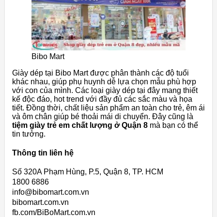
Bibo Mart
Giày dép tại Bibo Mart được phân thành các độ tuổi
khác nhau, giúp phụ huynh dễ lựa chọn mẫu phù hợp
với con của mình. Các loại giày dép tại đây mang thiết
kế độc đáo, hot trend với đầy đủ các sắc màu và họa
tiết. Đồng thời, chất liệu sản phẩm an toàn cho trẻ, êm ái
và ôm chân giúp bé thoải mái di chuyển. Đây cũng là
tiệm giày trẻ em chất lượng ở Quận 8
mà bạn có thể
tin tưởng.
Thông tin liên hệ
Số 320A Phạm Hùng, P.5, Quận 8, TP. HCM
1800 6886
info@bibomart.com.vn
bibomart.com.vn
fb.com/BiBoMart.com.vn