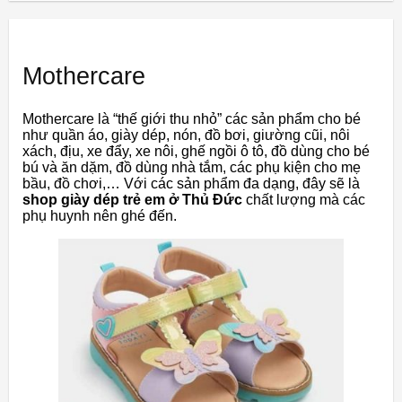
Mothercare
Mothercare là “thế giới thu nhỏ” các sản phẩm cho bé
như quần áo, giày dép, nón, đồ bơi, giường cũi, nôi
xách, địu, xe đẩy, xe nôi, ghế ngồi ô tô, đồ dùng cho bé
bú và ăn dặm, đồ dùng nhà tắm, các phụ kiện cho mẹ
bầu, đồ chơi,… Với các sản phẩm đa dạng, đây sẽ là
shop giày dép trẻ em ở Thủ Đức
chất lượng mà các
phụ huynh nên ghé đến.