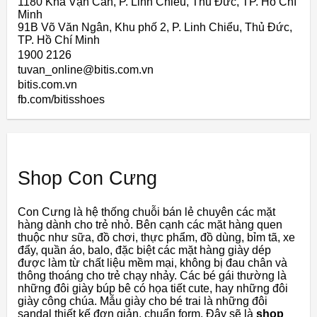
1180 Kha Vạn Cân, P. Linh Chiểu, Thủ Đức, TP. Hồ Chí
Minh
91B Võ Văn Ngân, Khu phố 2, P. Linh Chiểu, Thủ Đức,
TP. Hồ Chí Minh
1900 2126
tuvan_online@bitis.com.vn
bitis.com.vn
fb.com/bitisshoes
Shop Con Cưng
Con Cưng là hệ thống chuỗi bán lẻ chuyên các mặt
hàng dành cho trẻ nhỏ. Bên cạnh các mặt hàng quen
thuộc như sữa, đồ chơi, thực phẩm, đồ dùng, bỉm tã, xe
đẩy, quần áo, balo, đặc biệt các mặt hàng giày dép
được làm từ chất liệu mềm mại, không bị đau chân và
thông thoáng cho trẻ chạy nhảy. Các bé gái thường là
những đôi giày búp bê có họa tiết cute, hay những đôi
giày công chúa. Mẫu giày cho bé trai là những đôi
sandal thiết kế đơn giản, chuẩn form. Đây sẽ là
shop