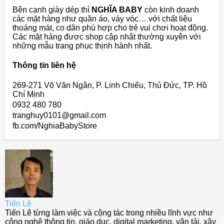
Bên cạnh giày dép thì
NGHĨA BABY
còn kinh doanh
các mặt hàng như quần áo, váy vóc… với chất liệu
thoáng mát, co dãn phù hợp cho trẻ vui chơi hoạt động.
Các mặt hàng được shop cập nhật thường xuyên với
những mẫu trang phục thịnh hành nhất.
Thông tin liên hệ
269-271 Võ Văn Ngân, P. Linh Chiểu, Thủ Đức, TP. Hồ
Chí Minh
0932 480 780
tranghuy0101@gmail.com
fb.com/NghiaBabyStore
Tiến Lê
Tiến Lê từng làm việc và cộng tác trong nhiều lĩnh vực như
công nghệ thông tin, giáo dục, digital marketing, vận tải, xây