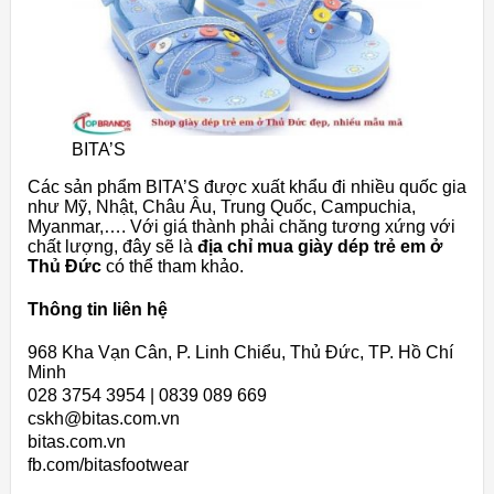
BITA’S
Các sản phẩm BITA’S được xuất khẩu đi nhiều quốc gia
như Mỹ, Nhật, Châu Âu, Trung Quốc, Campuchia,
Myanmar,…. Với giá thành phải chăng tương xứng với
chất lượng, đây sẽ là
địa chỉ mua giày dép trẻ em ở
Thủ Đức
có thể tham khảo.
Thông tin liên hệ
968 Kha Vạn Cân, P. Linh Chiểu, Thủ Đức, TP. Hồ Chí
Minh
028 3754 3954 | 0839 089 669
cskh@bitas.com.vn
bitas.com.vn
fb.com/bitasfootwear