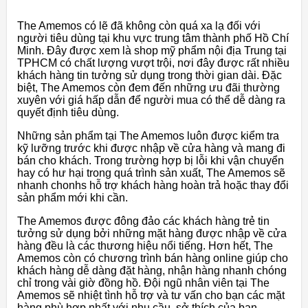
The Amemos có lẽ đã không còn quá xa lạ đối với
người tiêu dùng tại khu vực trung tâm thành phố Hồ Chí
Minh. Đây được xem là shop mỹ phẩm nội địa Trung tại
TPHCM có chất lượng vượt trội, nơi đây được rất nhiều
khách hàng tin tưởng sử dụng trong thời gian dài. Đặc
biệt, The Amemos còn đem đến những ưu đãi thường
xuyên với giá hấp dẫn để người mua có thể dễ dàng ra
quyết định tiêu dùng.
Những sản phẩm tại The Amemos luôn được kiểm tra
kỹ lưỡng trước khi được nhập về cửa hàng và mang đi
bán cho khách. Trong trường hợp bị lỗi khi vận chuyển
hay có hư hại trong quá trình sản xuất, The Amemos sẽ
nhanh chonhs hỗ trợ khách hàng hoàn trả hoặc thay đổi
sản phẩm mới khi cần.
The Amemos được đông đảo các khách hàng trẻ tin
tưởng sử dụng bởi những mặt hàng được nhập về cửa
hàng đều là các thương hiệu nổi tiếng. Hơn hết, The
Amemos còn có chương trình bán hàng online giúp cho
khách hàng dễ dàng đặt hàng, nhận hàng nhanh chóng
chỉ trong vài giờ đồng hồ. Đội ngũ nhân viên tại The
Amemos sẽ nhiệt tình hỗ trợ và tư vấn cho bạn các mặt
hàng phù hợp nhất với nhu cầu, sở thích của bạn.