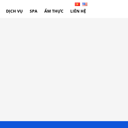
DỊCH VỤ
SPA
ẨM THỰC
LIÊN HỆ