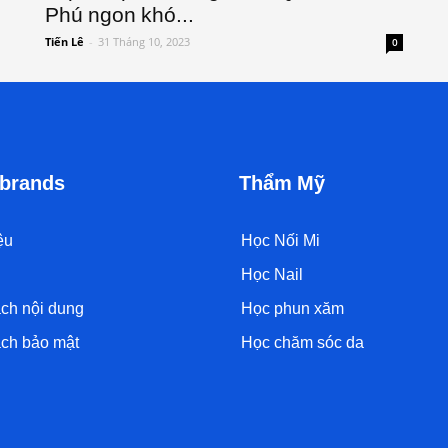
Phú ngon khó...
Tiến Lê
-
31 Tháng 10, 2023
0
brands
Thẩm Mỹ
ệu
Học Nối Mi
Học Nail
ch nội dung
Học phun xăm
ch bảo mật
Học chăm sóc da