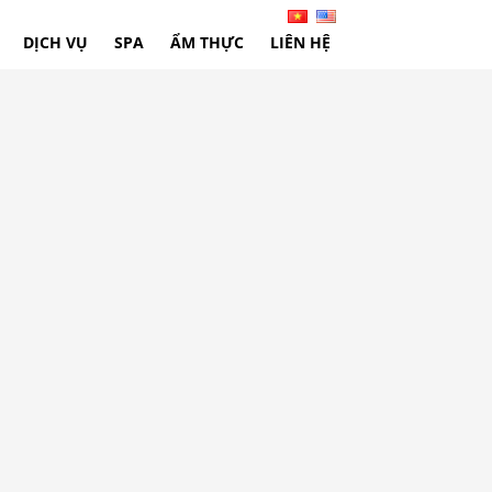
DỊCH VỤ
SPA
ẨM THỰC
LIÊN HỆ