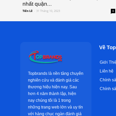
nhất quận...
Tiến Lê
-
31 Tháng 10, 2023
0
Về Top
Giới Thi
Liên hệ
Topbrands là nền tảng chuyên
Chính sá
nghiên cứu và đánh giá các
thương hiệu hiện nay. Sau
Chính sá
hơn 4 năm thành lập, hiện
nay chúng tôi là 1 trong
những trang web lớn và uy tín
với hàng chục ngàn đánh giá