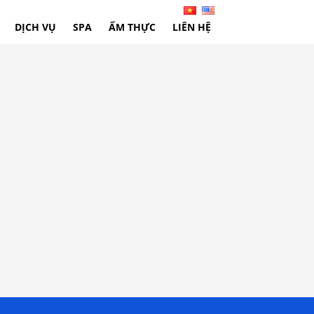
DỊCH VỤ
SPA
ẨM THỰC
LIÊN HỆ