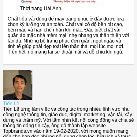
Thời trang Hải Anh
Chất liệu vải dùng để may trang phục ở đây được lựa
chọn kỹ lưỡng và an toàn. Chất vải có độ bền rất cao,
bền màu và hạn chế nhăn khi mặc. Đặc biệt chất vải
quần áo mặc nhà mềm mại, nhẹ nhàng và thân thiện với
làn da. Những bộ trang phục đơn giản, ngọt ngào và
tinh tế giúp phái đẹp toát lên thần thái mọi lúc mọi nơi.
Trên hết, nó mang lại sự thoải mái và dễ chịu khi ngủ.
Tiến Lê
Tiến Lê từng làm việc và cộng tác trong nhiều lĩnh vực như
công nghệ thông tin, giáo dục, digital marketing, vận tải, xây
dựng và thẩm mỹ. Với tầm nhìn kết nối cộng đồng và chia sẻ
thông tin đáng tin cậy, ông đã thành lập website
Topbrands.vn vào năm 19-02-2020, với mong muốn mang
đến cho bạn đọc những nội dung chọn lọc, hữu ích và thực