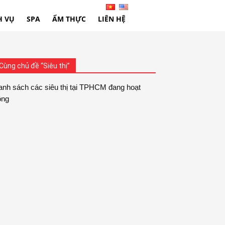
H VỤ
SPA
ẨM THỰC
LIÊN HỆ
Cùng chủ đề “Siêu thị”
nh sách các siêu thị tại TPHCM đang hoạt
ộng