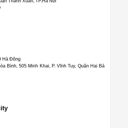
ận Thanh Xuân, TP.Hà Nội
0
Đ Hà Đông
òa Bình, 505 Minh Khai, P. Vĩnh Tuy, Quận Hai Bà
ity