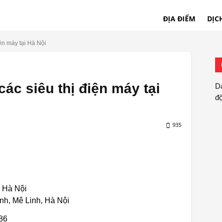
ĐỊA ĐIỂM
DỊC
ện máy tại Hà Nội
ác siêu thị điện máy tại
Da
đ
935
, Hà Nội
nh, Mê Linh, Hà Nội
86