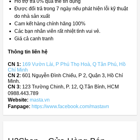
Hỗ trợ trả 0% qua thẻ tín dụng
Được đổi trả trong 7 ngày nếu phát hiện lỗi kỹ thuật
do nhà sản xuất
Cam kết hàng chính hãng 100%
Các bạn nhân viên rất nhiệt tình vui vẻ.
Giá cả canh tranh
Thông tin liên hệ
CN 1:
169 Vườn Lài, P Phú Thọ Hoà, Q Tân Phú, Hồ
Chí Minh
CN 2:
601 Nguyễn Đình Chiểu, P 2, Quận 3, Hồ Chí
Minh.
CN 3:
123 Trường Chinh, P. 12, Q.Tân Bình, HCM
0988.443.789
Website:
masta.vn
Fanpage:
https://www.facebook.com/mastavn