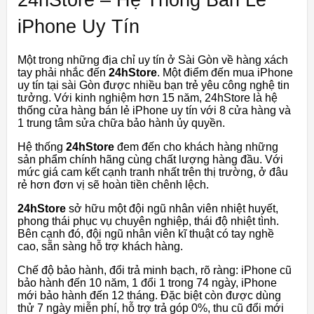
iPhone Uy Tín
Một trong những địa chỉ uy tín ở Sài Gòn về hàng xách
tay phải nhắc đến
24hStore
. Một điểm đến mua iPhone
uy tín tại sài Gòn được nhiều bạn trẻ yêu công nghệ tin
tưởng. Với kinh nghiệm hơn 15 năm, 24hStore là hệ
thống cửa hàng bán lẻ iPhone uy tín với 8 cửa hàng và
1 trung tâm sửa chữa bảo hành ủy quyền.
Hệ thống
24hStore
đem đến cho khách hàng những
sản phẩm chính hãng cùng chất lượng hàng đầu. Với
mức giá cam kết cạnh tranh nhất trên thị trường, ở đâu
rẻ hơn đơn vị sẽ hoàn tiền chênh lệch.
24hStore
sở hữu một đội ngũ nhân viên nhiệt huyết,
phong thái phục vụ chuyên nghiệp, thái độ nhiệt tình.
Bên cạnh đó, đội ngũ nhân viên kĩ thuật có tay nghề
cao, sẵn sàng hỗ trợ khách hàng.
Chế độ bảo hành, đổi trả minh bạch, rõ ràng: iPhone cũ
bảo hành đến 10 năm, 1 đổi 1 trong 74 ngày, iPhone
mới bảo hành đến 12 tháng. Đặc biệt còn được dùng
thử 7 ngày miễn phí, hỗ trợ trả góp 0%, thu cũ đổi mới