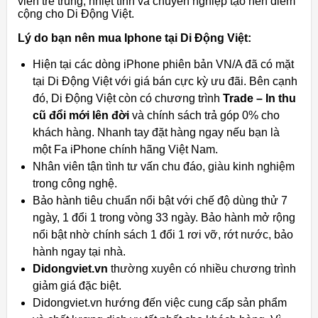
viên trẻ trung, nhiệt tình và chuyên nghiệp tạo nên điểm
cộng cho Di Động Việt.
Lý do bạn nên mua Iphone tại Di Động Việt:
Hiện tại các dòng iPhone phiên bản VN/A đã có mặt
tại Di Động Việt với giá bán cực kỳ ưu đãi. Bên cạnh
đó, Di Động Việt còn có chương trình
Trade – In thu
cũ đổi mới lên đời
và chính sách trả góp 0% cho
khách hàng. Nhanh tay đặt hàng ngay nếu bạn là
một Fa iPhone chính hãng Việt Nam.
Nhân viên tận tình tư vấn chu đáo, giàu kinh nghiệm
trong công nghệ.
Bảo hành tiêu chuẩn nổi bật với chế độ dùng thử 7
ngày, 1 đổi 1 trong vòng 33 ngày. Bảo hành mở rộng
nổi bật nhờ chính sách 1 đổi 1 rơi vỡ, rớt nước, bảo
hành ngay tại nhà.
Didongviet.vn
thường xuyên có nhiều chương trình
giảm giá đặc biệt.
Didongviet.vn hướng đến việc cung cấp sản phẩm