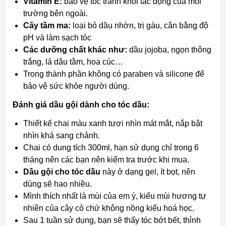
Vitamin E:
bảo vệ tóc tránh khỏi tác động của môi
trường bên ngoài.
Cây tầm ma:
loại bỏ dầu nhờn, trị gàu, cân bằng độ
pH và làm sạch tóc
Các dưỡng chất khác như:
dầu jojoba, ngọn thông
trắng, lá dâu tằm, hoa cúc…
Trong thành phần không có paraben và silicone để
bảo vệ sức khỏe người dùng.
Đánh giá dầu gội dành cho tóc dầu:
Thiết kế chai màu xanh tươi nhìn mát mắt, nắp bật
nhìn khá sang chảnh.
Chai có dung tích 300ml, hạn sử dụng chỉ trong 6
tháng nên các bạn nên kiểm tra trước khi mua.
Dầu gội cho tóc dầu
này ở dạng gel, ít bọt, nên
dùng sẽ hao nhiều.
Mình thích nhất là mùi của em ý, kiểu mùi hương tự
nhiên của cây cỏ chứ không nồng kiểu hoá học.
Sau 1 tuần sử dụng, bạn sẽ thấy tóc bớt bết, thỉnh