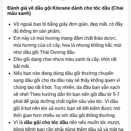
Đánh giá về dầu gội Klorane dành cho tóc dầu (Chai
màu xanh)
Vỏ ngoài bao bì bằng giấy đơn giản, đẹp mắt, có đầy
đủ thông tin sản phẩm.
Em này có mùi hương mang đậm chất thảo dược,
mùi hương của cỏ cây, hoa lá nhưng không hắc mùi
như dầu gội Thái Dương đâu.
Dầu gội dạng chai nhựa màu xanh lá cây, nhìn rất
bắt mắt.
Nếu bạn nào đang dùng dầu gội thường chuyển
sang dầu gội cho da dầu này sẽ thấy không quen vì
chúng tạo rất ít bọt. Tuy nhiên, da đầu bạn vẫn sạch
sẽ nhé! Theo hướng dẫn thì bạn nên gội đầu từ 5-7
phút để giúp dưỡng chất ngấm sâu vào tóc. Vì dầu
gội ít bọt nên khi xả nước bạn sẽ tiết kiệm được mớ
thời gian hơn nhiều so với dầu gội thông thường.
Vì là
dầu gội cho tóc dầu
nên nếu muốn tóc mượt,
bồng bềnh bạn cần phải dùng thêm dầu xả và mặt nạ