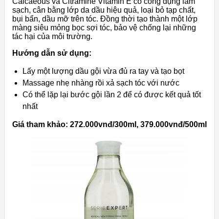
Calcaeous và Citramine Vitamin E có công dụng làm
sạch, cân bằng lớp da dầu hiệu quả, loại bỏ tạp chất,
bụi bẩn, dầu mỡ trên tóc. Đồng thời tạo thành một lớp
màng siêu mỏng bọc sợi tóc, bảo vệ chống lại những
tác hại của môi trường.
Hướng dẫn sử dụng:
Lấy một lượng dầu gội vừa đủ ra tay và tạo bọt
Massage nhẹ nhàng rồi xả sạch tóc với nước
Có thể lặp lại bước gội lần 2 để có được kết quả tốt
nhất
Giá tham khảo: 272.000vnđ/300ml, 379.000vnđ/500ml