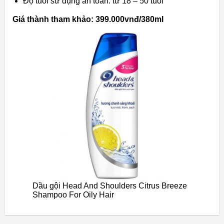
Độ tuổi sử dụng an toàn: từ 18 – 50 tuổi
Giá thành tham khảo: 399.000vnđ/380ml
Dầu gội Head And Shoulders Citrus Breeze
Shampoo For Oily Hair