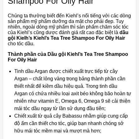
Shampoo For Oily Hair
Chúng ta thường biết đến Kiehl’s nổi tiếng với các dòng
sản phẩm mỹ phẩm dưỡng da mặt cho phái đẹp. Tuy
nhiên, ngoài dòng mỹ phẩm thì sản phẩm chăm sóc tóc
của Kiehl’s cũng dược đánh giá rất cao đặc biệt là
dầu
gội Kielh’s Kiehl’s Tea Tree Shampoo For Oily Hair
cho tóc dầu.
Thành phần của Dầu gội Kiehl’s Tea Tree Shampoo
For Oily Hair
Tinh dầu Argan được chiết xuất trực tiếp từ cây
Argan – chất lỏng vàng trong bảng thành phần cần
thiết nhất để kiềm dầu hiệu quả. Trong tinh dầu
Argan có chứa nhiều loại axit béo không bão hoàn tự
nhiên như vitamin E, Omega 6, Omega 9 sẽ cải thiện
mái tóc dầu ngay từ lần sử dụng đầu tiên;
Chiết xuất từ quả cây Babassu nhằm giúp cung cấp
độ ẩm cần thiết cho tóc, giúp bạn nhanh chóng sở
hữu mái tóc mềm mại và mượt mà hơn;