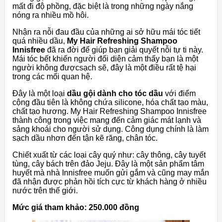
mất đi độ phồng, đặc biệt là trong những ngày nắng
nóng ra nhiều mồ hôi.
Nhận ra nỗi đau đầu của những ai sở hữu mái tóc tiết
quá nhiều dầu,
My Hair Refreshing Shampoo
Innisfree
đã ra đời để giúp bạn giải quyết nỗi tự ti này.
Mái tóc bết khiến người đối diện cảm thấy bạn là một
người không đượcsạch sẽ, đây là một điều rất tệ hại
trong các mối quan hệ.
Đây là một loại
dầu gội dành cho tóc dầu
với điểm
cộng đầu tiên là không chứa silicone, hóa chất tạo màu,
chất tạo hương. My Hair Refreshing Shampoo Innisfree
thành công trong việc mang đến cảm giác mát lạnh và
sảng khoái cho người sử dụng. Công dụng chính là làm
sạch dầu nhơn đến tận kẽ răng, chân tóc.
Chiết xuất từ các loại cây quý như: cây thông, cây tuyết
tùng, cây bách trên đảo Jeju. Đây là một sản phẩm tâm
huyết mà nhà Innisfree muốn gửi gắm và cũng may mắn
đã nhận được phản hồi tích cực từ khách hàng ở nhiều
nước trên thế giới.
Mức giá tham khảo:
250.000 đồng