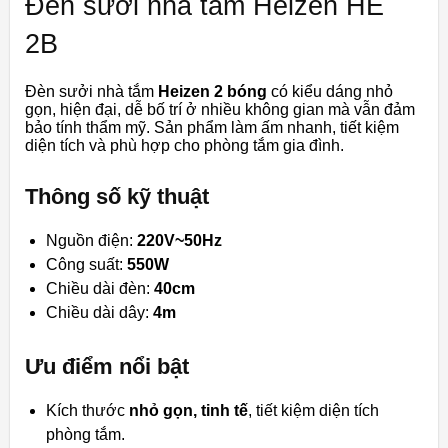
Đèn sưởi nhà tắm Heizen HE
2B
Đèn sưởi nhà tắm
Heizen 2 bóng
có kiểu dáng nhỏ
gọn, hiện đại, dễ bố trí ở nhiều không gian mà vẫn đảm
bảo tính thẩm mỹ. Sản phẩm làm ấm nhanh, tiết kiệm
diện tích và phù hợp cho phòng tắm gia đình.
Thông số kỹ thuật
Nguồn điện:
220V~50Hz
Công suất:
550W
Chiều dài đèn:
40cm
Chiều dài dây:
4m
Ưu điểm nổi bật
Kích thước
nhỏ gọn, tinh tế
, tiết kiệm diện tích
phòng tắm.