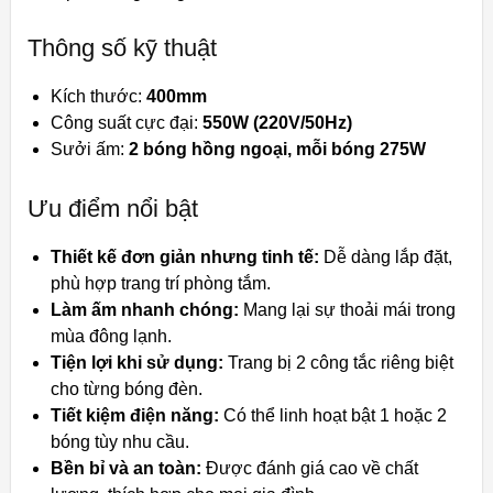
Thông số kỹ thuật
Kích thước:
400mm
Công suất cực đại:
550W (220V/50Hz)
Sưởi ấm:
2 bóng hồng ngoại, mỗi bóng 275W
Ưu điểm nổi bật
Thiết kế đơn giản nhưng tinh tế:
Dễ dàng lắp đặt,
phù hợp trang trí phòng tắm.
Làm ấm nhanh chóng:
Mang lại sự thoải mái trong
mùa đông lạnh.
Tiện lợi khi sử dụng:
Trang bị 2 công tắc riêng biệt
cho từng bóng đèn.
Tiết kiệm điện năng:
Có thể linh hoạt bật 1 hoặc 2
bóng tùy nhu cầu.
Bền bỉ và an toàn:
Được đánh giá cao về chất