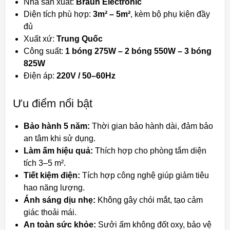
Nhà sản xuất:
Braun Electronic
Diện tích phù hợp:
3m² – 5m²
, kèm bộ phụ kiện đầy
đủ
Xuất xứ:
Trung Quốc
Công suất:
1 bóng 275W – 2 bóng 550W – 3 bóng
825W
Điện áp:
220V / 50–60Hz
Ưu điểm nổi bật
Bảo hành 5 năm:
Thời gian bảo hành dài, đảm bảo
an tâm khi sử dụng.
Làm ấm hiệu quả:
Thích hợp cho phòng tắm diện
tích 3–5 m².
Tiết kiệm điện:
Tích hợp công nghệ giúp giảm tiêu
hao năng lượng.
Ánh sáng dịu nhẹ:
Không gây chói mắt, tạo cảm
giác thoải mái.
An toàn sức khỏe:
Sưởi ấm không đốt oxy, bảo vệ