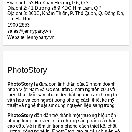
Địa chỉ 1: 53 Hồ Xuân Hương, P.6, Q.3
Địa chỉ 2: 41 Đường số 9 KDC Him Lam, Q.7
Địa chỉ 3: 360C, Khâm Thiên, P. Thổ Quan, Q. Đống Đa,
Tp. Hà Nội
1900 2653
sales@jennyparty.vn
Website: jennyparty.vn
PhotoStory
PhotoStory
là đứa con tinh thần của 2 nhóm doanh
nhân Việt Nam và Úc sau trên 5 năm nghiên cứu và
triển khai. Mỗi sản phẩm đều bắt nguồn cảm hứng từ
văn hóa và con người trong phong cách thiết kế mỹ
thuật và nghệ thuật sử dụng nguyên liệu sang trọng.
PhotoStory
dần dần trở thành một thương hiệu tiên
phong trong lĩnh vực in ấn những sản phẩm cá nhân
cao cấp. Với niềm tin trong phong cách thiết kế, chất
lượng, công nghệ in. PhotoStory tạo ra câu chuyện với