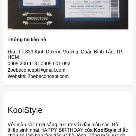
Thông tin liên hệ
Địa chỉ: 833 Kinh Dương Vương, Quận Bình Tân, TP.
HCM
0909 200 118 | 0909 601 092
2bebeconcept@gmail.com
Website: 2bebeconcept.com
KoolStyle
Với màu sắc tươi sáng, rực rỡ với đầy màu sắc. Bộ
thiệp sinh nhật HAPPY BIRTHDAY của
KoolStyle
chắc
chắn sẽ làm bạn tâm đắc và hài lòng. Tông màu rực rỡ,