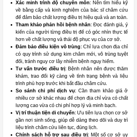
Xác minh trình độ chuyên môn
: Nên tìm hiểu kỹ
về bằng cấp và kinh nghiệm của bác sĩ châm cứu
để đảm bảo chất lượng điều trị hiệu quả và an toàn.
Tham khảo phản hồi bệnh nhân
: Đọc đánh giá, ý
kiến của người từng điều trị để có góc nhìn thực tế
hơn về chất lượng và thái độ phục vụ của cơ sở.
Đảm bảo điều kiện vô trùng
: Chỉ lựa chọn địa chỉ
có quy trình sử dụng kim châm mới, vô trùng tuyệt
đối, tránh nguy cơ lây nhiễm bệnh nguy hiểm.
Tư vấn trước điều trị
: Bệnh nhân nên được thăm
khám, trao đổi kỹ càng về tình trạng bệnh và liệu
trình phù hợp trước khi bắt đầu châm cứu.
So sánh chi phí dịch vụ
: Cần tham khảo giá ở
nhiều cơ sở khác nhau để chọn địa chỉ vừa có chất
lượng cao vừa có chi phí hợp lý và minh bạch.
Vị trí thuận tiện di chuyển
: Ưu tiên lựa chọn cơ sở
gần nơi sinh sống, giúp dễ dàng theo dõi và duy trì
liệu trình châm cứu liên tục, đúng lịch.
Chính sách hỗ trợ sau điều trị
: Một số cơ sở uy