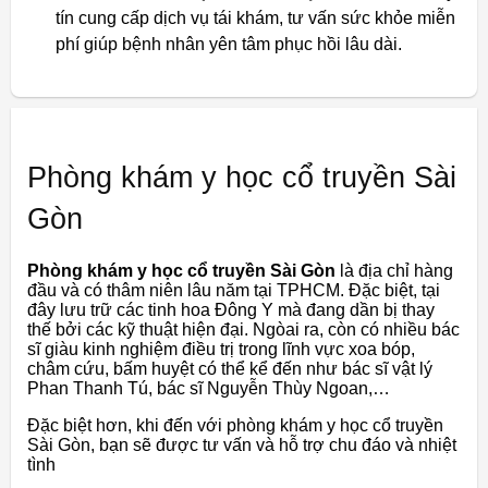
tín cung cấp dịch vụ tái khám, tư vấn sức khỏe miễn
phí giúp bệnh nhân yên tâm phục hồi lâu dài.
Phòng khám y học cổ truyền Sài
Gòn
Phòng khám y học cổ truyền Sài Gòn
là địa chỉ hàng
đầu và có thâm niên lâu năm tại TPHCM. Đặc biệt, tại
đây lưu trữ các tinh hoa Đông Y mà đang dần bị thay
thế bởi các kỹ thuật hiện đại. Ngòai ra, còn có nhiều bác
sĩ giàu kinh nghiệm điều trị trong lĩnh vực xoa bóp,
châm cứu, bấm huyệt có thể kể đến như bác sĩ vật lý
Phan Thanh Tú, bác sĩ Nguyễn Thùy Ngoan,…
Đặc biệt hơn, khi đến với phòng khám y học cổ truyền
Sài Gòn, bạn sẽ được tư vấn và hỗ trợ chu đáo và nhiệt
tình