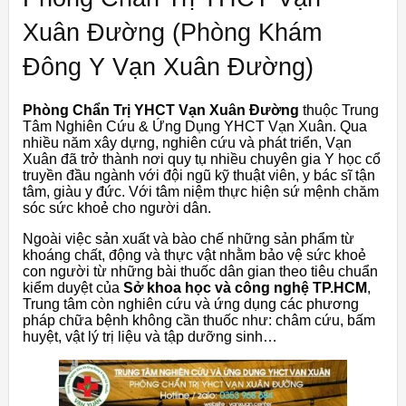
Xuân Đường (Phòng Khám
Đông Y Vạn Xuân Đường)
Phòng Chẩn Trị YHCT Vạn Xuân Đường
thuộc Trung
Tâm Nghiên Cứu & Ứng Dụng YHCT Vạn Xuân. Qua
nhiều năm xây dựng, nghiên cứu và phát triển, Vạn
Xuân đã trở thành nơi quy tụ nhiều chuyên gia Y học cổ
truyền đầu ngành với đội ngũ kỹ thuật viên, y bác sĩ tận
tâm, giàu y đức. Với tâm niệm thực hiện sứ mệnh chăm
sóc sức khoẻ cho người dân.
Ngoài việc sản xuất và bào chế những sản phẩm từ
khoáng chất, động và thực vật nhằm bảo vệ sức khoẻ
con người từ những bài thuốc dân gian theo tiêu chuẩn
kiểm duyệt của
Sở khoa học và công nghệ TP.HCM
,
Trung tâm còn nghiên cứu và ứng dụng các phương
pháp chữa bệnh không cần thuốc như: châm cứu, bấm
huyệt, vật lý trị liệu và tập dưỡng sinh…