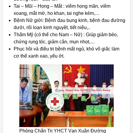
Tai – Mũi – Họng – Mắt : viêm họng mãn, viêm
xoang, mắt mờ, ho khan, tai nghe kém,…
Bệnh Nữ giới: Bệnh đau bụng kinh, bệnh đau đường
dưới, rối loạn kinh nguyệt, tiết niệu,..
Thẩm Mỹ (có thể cho Nam – Nữ) : Giúp giảm béo,
chứng rụng tóc, giảm cân, mụn nhọt,…
Phục hồi và điều trị bệnh mất ngủ, khó vô giấc làm
cơ thể xanh xao, yếu ớt.
Phòng Chẩn Trị YHCT Vạn Xuân Đường