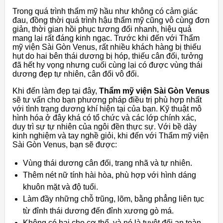
Trong quá trình thẩm mỹ hầu như không có cảm giác
đau, đồng thời quá trình hậu thẩm mỹ cũng vô cùng đơn
giản, thời gian hồi phục tương đối nhanh, hiệu quả
mang lại rất đáng kinh ngạc. Trước khi đến với Thẩm
mỹ viện Sài Gòn Venus, rất nhiều khách hàng bị thiếu
hụt do hai bên thái dương bị hóp, thiếu cân đối, tưởng
đã hết hy vọng nhưng cuối cùng lại có được vùng thái
dương đẹp tự nhiên, cân đối vô đối.
Khi đến làm đẹp tại đây,
Thẩm mỹ viện Sài Gòn Venus
sẽ tư vấn cho bạn phương pháp điều trị phù hợp nhất
với tình trạng dương khí hiện tại của bạn. Kỹ thuật mô
hình hóa ở đây khá có tổ chức và các lớp chính xác,
duy trì sự tự nhiên của ngôi đền thực sự. Với bề dày
kinh nghiệm và tay nghề giỏi, khi đến với Thẩm mỹ viện
Sài Gòn Venus, bạn sẽ được:
Vùng thái dương cân đối, trang nhã và tự nhiên.
Thêm nét nữ tính hài hòa, phù hợp với hình dáng
khuôn mặt và độ tuổi.
Làm đầy những chỗ trũng, lõm, bằng phẳng liên tục
từ đỉnh thái dương đến đỉnh xương gò má.
Không có hại cho cơ thể, và nó là tuyệt đối an toàn.