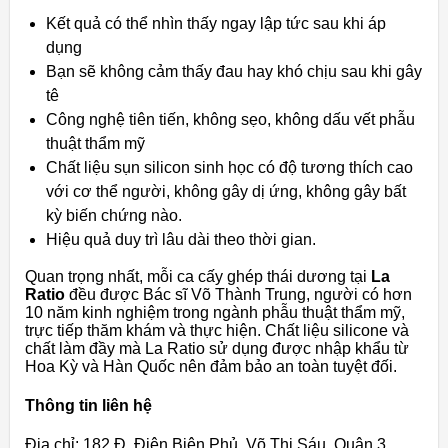
Kết quả có thể nhìn thấy ngay lập tức sau khi áp
dụng
Bạn sẽ không cảm thấy đau hay khó chịu sau khi gây
tê
Công nghệ tiên tiến, không sẹo, không dấu vết phẫu
thuật thẩm mỹ
Chất liệu sụn silicon sinh học có độ tương thích cao
với cơ thể người, không gây dị ứng, không gây bất
kỳ biến chứng nào.
Hiệu quả duy trì lâu dài theo thời gian.
Quan trọng nhất, mỗi ca cấy ghép thái dương tại
La
Ratio
đều được Bác sĩ Võ Thành Trung, người có hơn
10 năm kinh nghiệm trong ngành phẫu thuật thẩm mỹ,
trực tiếp thăm khám và thực hiện. Chất liệu silicone và
chất làm đầy mà La Ratio sử dụng được nhập khẩu từ
Hoa Kỳ và Hàn Quốc nên đảm bảo an toàn tuyệt đối.
Thông tin liên hệ
Địa chỉ: 182 Đ. Điện Biên Phủ, Võ Thị Sáu, Quận 3,