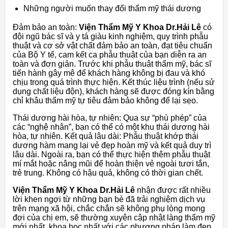
Những người muốn thay đổi thẩm mỹ thái dương
Đảm bảo an toàn:
Viện Thẩm Mỹ Y Khoa Dr.Hải Lê
có
đội ngũ bác sĩ và y tá giàu kinh nghiệm, quy trình phẫu
thuật và cơ sở vật chất đảm bảo an toàn, đạt tiêu chuẩn
của Bộ Y tế, cam kết ca phẫu thuật của bạn diễn ra an
toàn và đơn giản. Trước khi phẫu thuật thẩm mỹ, bác sĩ
tiến hành gây mê để khách hàng không bị đau và khó
chịu trong quá trình thực hiện. Kết thúc liệu trình (nếu sử
dụng chất liệu độn), khách hàng sẽ được đóng kín bằng
chỉ khâu thẩm mỹ tự tiêu đảm bảo không để lại sẹo.
Thái dương hài hòa, tự nhiên: Qua sự “phù phép” của
các “nghệ nhân”, bạn có thể có một khu thái dương hài
hòa, tự nhiên. Kết quả lâu dài: Phẫu thuật khớp thái
dương hàm mang lại vẻ đẹp hoàn mỹ và kết quả duy trì
lâu dài. Ngoài ra, bạn có thể thực hiện thêm phẫu thuật
mí mắt hoặc nâng mũi để hoàn thiện vẻ ngoài tươi tắn,
trẻ trung. Không có hậu quả, không có thời gian chết.
Viện Thẩm Mỹ Y Khoa Dr.Hải Lê
nhận được rất nhiều
lời khen ngợi từ những bạn bè đã trải nghiệm dịch vụ
trên mạng xã hội, chắc chắn sẽ không phụ lòng mong
đợi của chị em, sẽ thường xuyên cập nhật làng thẩm mỹ
mới nhất, khoa học nhất với các phương pháp làm đẹp