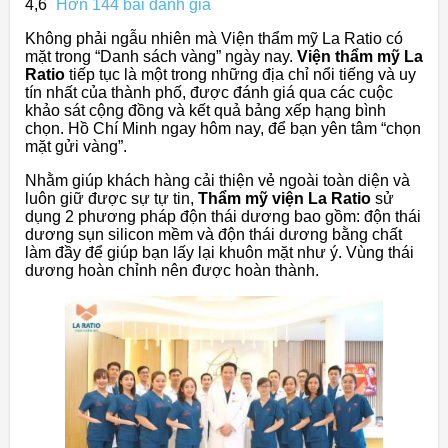
4,6
Hơn 144 bài đánh giá
Không phải ngẫu nhiên mà Viện thẩm mỹ La Ratio có
mặt trong “Danh sách vàng” ngày nay.
Viện thẩm mỹ La
Ratio
tiếp tục là một trong những địa chỉ nổi tiếng và uy
tín nhất của thành phố, được đánh giá qua các cuộc
khảo sát cộng đồng và kết quả bảng xếp hạng bình
chọn. Hồ Chí Minh ngay hôm nay, để bạn yên tâm “chọn
mặt gửi vàng”.
Nhằm giúp khách hàng cải thiện vẻ ngoài toàn diện và
luôn giữ được sự tự tin,
Thẩm mỹ viện La Ratio
sử
dụng 2 phương pháp độn thái dương bao gồm: độn thái
dương sụn silicon mềm và độn thái dương bằng chất
làm đầy để giúp bạn lấy lại khuôn mặt như ý. Vùng thái
dương hoàn chỉnh nên được hoàn thành.