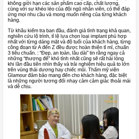
không giới hạn các sản phẩm cao cấp, chất lượng,
cùng với sự khéo léo của đội ngũ nhân viên, có thể đáp
ứng mọi nhu cầu và mong muốn riêng của từng khách
hàng.
Từ khâu kiểm tra ban đầu, đánh giá tình trạng khả quan,
nghiên cứu lộ trình, tỉ lệ lựa chọn loại implant phù hợp
nhất với từng dáng mặt và độ tuổi của khách hàng, từng
công đoạn từ A đến Z đều được hoàn thiện tỉ mỉ, chuẩn
3 tiêu chuẩn. : “Đẹp, an toàn, lâu dài” tin rằng ngay cả
những “thượng đế” khó tính nhất cũng sẽ rất hài lòng
khi lần đầu tiên nhìn thấy và trải nghiệm hiệu quả to lớn
trên vùng thái dương hay chiếc mũi. Thẩm mỹ viện
Glamour đảm bảo mang đến cho khách hàng, đặc biệt
là những người tương đối nhạy cảm cảm giác thoải mái
và dễ chịu.