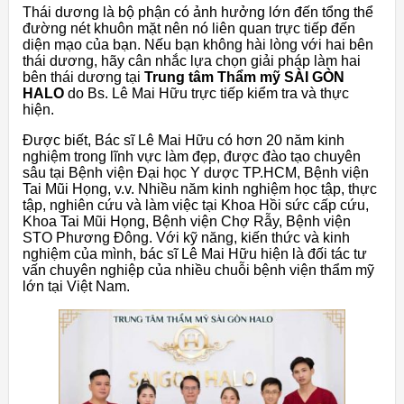
Thái dương là bộ phận có ảnh hưởng lớn đến tổng thể
đường nét khuôn mặt nên nó liên quan trực tiếp đến
diện mạo của bạn. Nếu bạn không hài lòng với hai bên
thái dương, hãy cân nhắc lựa chọn giải pháp làm hai
bên thái dương tại
Trung tâm Thẩm mỹ SÀI GÒN
HALO
do Bs. Lê Mai Hữu trực tiếp kiểm tra và thực
hiện.
Được biết, Bác sĩ Lê Mai Hữu có hơn 20 năm kinh
nghiệm trong lĩnh vực làm đẹp, được đào tạo chuyên
sâu tại Bệnh viện Đại học Y dược TP.HCM, Bệnh viện
Tai Mũi Họng, v.v. Nhiều năm kinh nghiệm học tập, thực
tập, nghiên cứu và làm việc tại Khoa Hồi sức cấp cứu,
Khoa Tai Mũi Họng, Bệnh viện Chợ Rẫy, Bệnh viện
STO Phương Đông. Với kỹ năng, kiến ​​thức và kinh
nghiệm của mình, bác sĩ Lê Mai Hữu hiện là đối tác tư
vấn chuyên nghiệp của nhiều chuỗi bệnh viện thẩm mỹ
lớn tại Việt Nam.