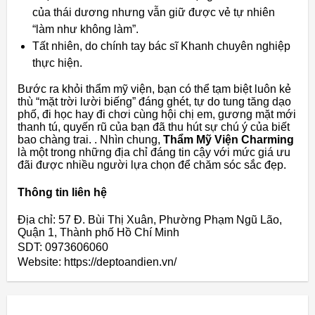
của thái dương nhưng vẫn giữ được vẻ tự nhiên
“làm như không làm”.
Tất nhiên, do chính tay bác sĩ Khanh chuyên nghiệp
thực hiện.
Bước ra khỏi thẩm mỹ viện, bạn có thể tạm biệt luôn kẻ
thù “mặt trời lười biếng” đáng ghét, tự do tung tăng dạo
phố, đi học hay đi chơi cùng hội chị em, gương mặt mới
thanh tú, quyến rũ của bạn đã thu hút sự chú ý của biết
bao chàng trai. . Nhìn chung,
Thẩm Mỹ Viện Charming
là một trong những địa chỉ đáng tin cậy với mức giá ưu
đãi được nhiều người lựa chọn để chăm sóc sắc đẹp.
Thông tin liên hệ
Địa chỉ: 57 Đ. Bùi Thị Xuân, Phường Phạm Ngũ Lão,
Quận 1, Thành phố Hồ Chí Minh
SDT: 0973606060
Website: https://deptoandien.vn/