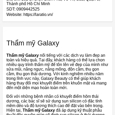
Thành phố Hồ Chí Minh
SDT: 0909442525
Website: https://laratio.vn/
Thẩm mỹ Galaxy
Thẩm mỹ Galaxy
nổi tiếng với các dịch vụ làm đẹp an
toàn và hiệu quả. Tại đây, khách hàng có thể lựa chọn
nhiều quy trình thẩm mỹ để tôn lên vẻ đẹp của mình như
sửa mũi, nâng ngực, nâng mông, độn cằm, thu gọn
cằm, thu gọn thái dương. Với kinh nghiệm nhiều năm
trong lĩnh vực này, Galaxy Beauty có thể giúp khách
hàng thay đổi mọi khuyết điểm trên khuôn mặt và mang
đến một diện mạo hoàn toàn mới.
Đối với những bệnh nhân có khuyết điểm hõm thái
dương, các bác sĩ sẽ sử dụng sụn silicon có đặc tính
mềm dẻo và độ tương thích cao để đặt vào bên trong.
Hiện tại,
Thẩm mỹ Galaxy
đã áp dụng kỹ thuật phẫu
thuật độc quyền giúp cố định sụn silicon ở thái dương,