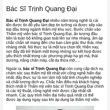
Bác Sĩ Trịnh Quang Đại
Bác sĩ Trịnh Quang Đại
nhiều năm trong nghề là cái
tên được tín đồ yêu làm đẹp tin tưởng và được xếp vào
top đầu trong ngành thẩm mỹ khu vực. Bước chân vào
Thẩm mỹ viện bác sĩ Trịnh Quang Đại, ấn tượng đầu
tiên là toàn bộ không gian toát lên sự nhẹ nhàng, ấm áp
chắc chắn sẽ mang đến cho bạn cảm giác thư thái, nhẹ
nhàng nhất. Nó thực sự là một lựa chọn tốt. Hiện nay,
nơi đây đã trở thành một trong những sự kết hợp được
yêu thích nhất trong các phương pháp hạ gò má, thái
dương, nâng chân mày, cắt da thừa mỡ,…
Ngoài ra,
bác sĩ Trịnh Quang Đại
còn cung cấp dịch vụ
chăm sóc sau thẩm mỹ tốt nhất với công nghệ hiện đại
nhất, đây thực sự là nơi làm nổi bật tính chuyên nghiệp
và chất lượng dịch vụ. Chắc hẳn điều mà khách hàng
thích nhất ở Thẩm mỹ viện bác sĩ Trịnh Quang Đại chính
là các kỹ thuật, công nghệ mới được cập nhật rất
nhanh. Các quy trình hiện đại hiệu quả nhất có thể
được áp dụng ngay sau khi áp dụng tại thẩm mỹ viện.