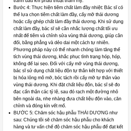
tránh đau khi phẫu thuật thẩm mỹ.
Bước 4: Thực hiện tiêm chất làm đầy nhiệt: Bác sĩ có
thể lựa chọn tiêm chất làm đầy, cấy mỡ thái dương
hoặc cấy ghép chất làm đầy thái dương. Khi sử dụng
chất làm đầy, bác sĩ sẽ cân nhắc lượng chất tối ưu
nhất để tiêm và chỉnh sửa vùng thái dương, giúp cân
đối, bằng phẳng và dẻo dai một cách tự nhiên.
Phương pháp này có thể nhanh chóng làm tăng thể
tích vùng thái dương, khắc phục tình trạng hóp, hóp,
không để lại sẹo. Đối với cấy mỡ vùng thái dương,
bác sĩ sử dụng chất liệu độn tự thân kết hợp với thiết
bị hóa lỏng mô mỡ, bóc tách rồi cấy mỡ tự thân vào
vùng thái dương. Khi đặt chất liệu độn, bác sĩ sẽ đo
đạc cẩn thận các tỷ lệ, sau đó rạch một đường nhỏ
bên ngoài da, nhẹ nhàng đưa chất liệu độn vào, căn
chỉnh và đóng kín vết mổ.
BƯỚC 5: Chăm sóc hậu phẫu THÁI DƯƠNG như
sau: Chúng tôi sẽ chăm sóc hậu phẫu cho khách
hàng và tư vấn chế độ chăm sóc hậu phẫu để đạt kết