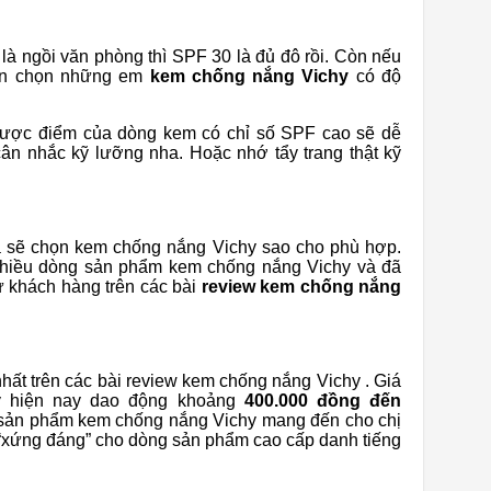
 là ngồi văn phòng thì SPF 30 là đủ đô rồi. Còn nếu
iên chọn những em
kem chống nắng Vichy
có độ
hược điểm của dòng kem có chỉ số SPF cao sẽ dễ
cân nhắc kỹ lưỡng nha. Hoặc nhớ tẩy trang thật kỹ
a sẽ chọn kem chống nắng Vichy sao cho phù hợp.
t nhiều dòng sản phẩm kem chống nắng Vichy và đã
ừ khách hàng trên các bài
review kem chống nắng
nhất trên các bài review kem chống nắng Vichy . Giá
hy hiện nay dao động khoảng
400.000 đồng đến
 sản phẩm kem chống nắng Vichy mang đến cho chị
̀n “xứng đáng” cho dòng sản phẩm cao cấp danh tiếng