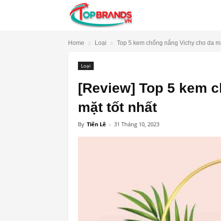
TopBrands.vn
Home
Loại
Top 5 kem chống nắng Vichy cho da mặ
Loại
[Review] Top 5 kem 
mặt tốt nhất
By
Tiến Lê
-
31 Tháng 10, 2023