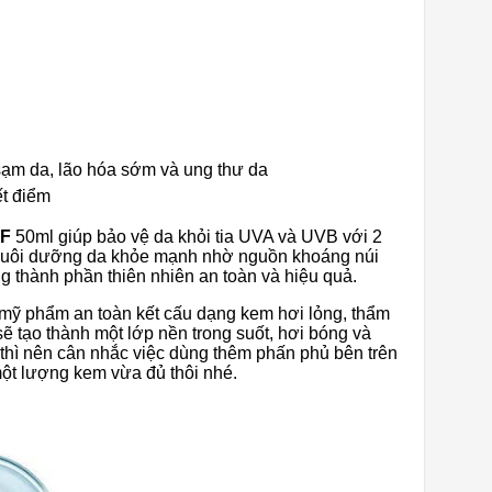
ạm da, lão hóa sớm và ung thư da
t điểm
PF
50ml giúp bảo vệ da khỏi tia UVA và UVB với 2
 nuôi dưỡng da khỏe mạnh nhờ nguồn khoáng núi
g thành phần thiên nhiên an toàn và hiệu quả.
 mỹ phẩm an toàn kết cấu dạng kem hơi lỏng, thẩm
ẽ tạo thành một lớp nền trong suốt, hơi bóng và
thì nên cân nhắc việc dùng thêm phấn phủ bên trên
một lượng kem vừa đủ thôi nhé.