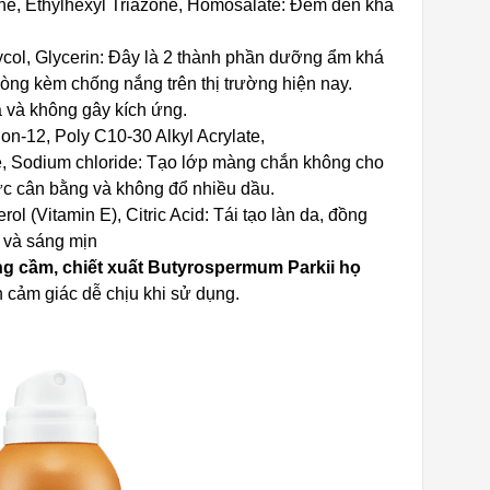
e, Ethylhexyl Triazone, Homosalate: Đem đến khả
ycol, Glycerin: Đây là 2 thành phần dưỡng ẩm khá
òng kèm chống nắng trên thị trường hiện nay.
 và không gây kích ứng.
on-12, Poly C10-30 Alkyl Acrylate,
, Sodium chloride: Tạo lớp màng chắn không cho
ức cân bằng và không đổ nhiều dầu.
ol (Vitamin E), Citric Acid: Tái tạo làn da, đồng
g và sáng mịn
ng cầm, chiết xuất Butyrospermum Parkii họ
 cảm giác dễ chịu khi sử dụng.