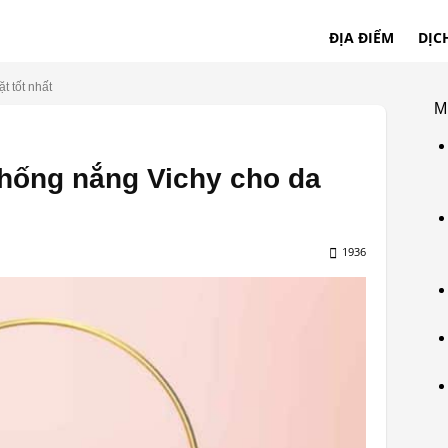
ĐỊA ĐIỂM
DỊC
t tốt nhất
M
chống nắng Vichy cho da
1936