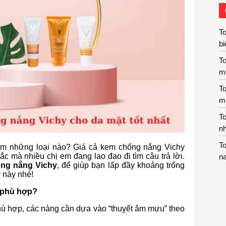
To
bi
T
m
To
m
T
nh
To
ồm những loại nào? Giá cả kem chống nắng Vichy
ắc mà nhiều chị em đang lao đao đi tìm câu trả lời.
n
ống nắng Vichy
, để giúp bạn lấp đầy khoảng trống
 này nhé!
y phù hợp?
̀ hợp, các nàng cần dựa vào “thuyết âm mưu” theo