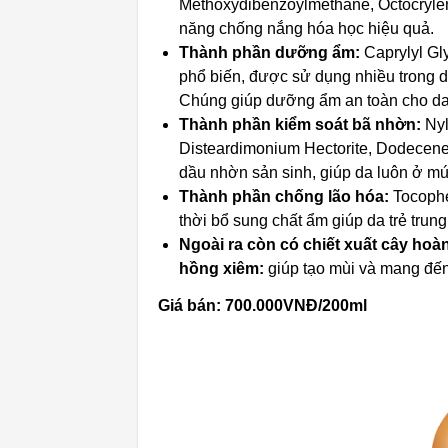
Methoxydibenzoylmethane, Octocrylen
năng chống nắng hóa học hiệu quả.
Thành phần dưỡng ẩm:
Caprylyl Gl
phổ biến, được sử dụng nhiều trong d
Chúng giúp dưỡng ẩm an toàn cho da
Thành phần kiểm soát bã nhờn:
Nyl
Disteardimonium Hectorite, Dodecene
dầu nhờn sản sinh, giúp da luôn ở m
Thành phần chống lão hóa:
Tocopher
thời bổ sung chất ẩm giúp da trẻ trun
Ngoài ra còn có chiết xuất cây hoà
hồng xiêm:
giúp tạo mùi và mang đến
Giá bán: 700.000VNĐ/200ml