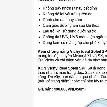
Không gây nhờn rít hay bết dính
Không để lại vệt trắng trên da
Dành cho da nhạy cảm
Cảm giác dưỡng ẩm sau khi thoa
Lâu trôi khi sử dụng dưới nước
Chống tia UVA, UVB toàn diện ngăn s
Dạng kem có màu giúp che phủ khuyế
Kem chống nắng Vichy Idéal Soleil S
màng lọc độc quyền Mexoryl XL và SX,
lửa Vichy và cải thiện vấn đề da nhờ bản
KCN Vichy Ideal Soleil SPF 50
là dòng
thấu nhanh, màu trắng đục. Sau khi khô s
căng. Do vậy, bạn nào da quá nhiều dầu 
(nếu có trang điểm) hoặc chỉ nên lấy ra 
Giá bán: 490.000VNĐ/50ml