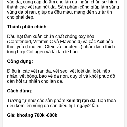
vào da, cung cấp độ ẩm cho làn da, ngăn chặn sự hình
thành các vết rạn nứt da. Sản phẩm cũng giúp làm sáng
vùng da bị rạn, giúp da đều màu, mang đến sự tự tin
cho phái đẹp.
Thành phần chính:
Dầu hạt tầm xuân chứa chất chống oxy hóa
(Carotenoid, Vitamin C và Flavonoid) và các Axit béo
thiết yếu (Linoleic, Oleic và Linolenic) nhằm kích thích
tổng hợp Collagen và tái tạo tế bào
Công dụng:
Điều trị các vết rạn da, vết sẹo, vết loét da, loét, nếp
nhăn, vết bỏng, bảo vệ da non, duy trì và khôi phục độ
đàn hồi tự nhiên cho làn da.
Cách dùng:
Tương tự như các sản phẩm
kem trị rạn da
. Bạn thoa
đều kem lên vùng da cần điều trị 1 ngày/2 lần.
Giá: khoảng 700k -800k