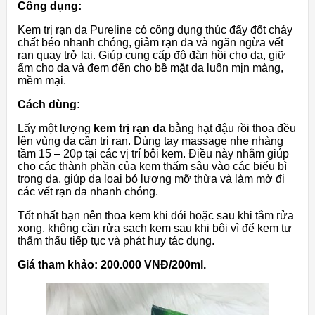
Công dụng:
Kem trị rạn da Pureline có công dụng thúc đẩy đốt cháy
chất béo nhanh chóng, giảm rạn da và ngăn ngừa vết
rạn quay trở lại. Giúp cung cấp độ đàn hồi cho da, giữ
ẩm cho da và đem đến cho bề mặt da luôn mịn màng,
mềm mại.
Cách dùng:
Lấy một lượng
kem trị rạn da
bằng hạt đậu rồi thoa đều
lên vùng da cần trị rạn. Dùng tay massage nhẹ nhàng
tầm 15 – 20p tại các vị trí bôi kem. Điều này nhằm giúp
cho các thành phần của kem thấm sâu vào các biểu bì
trong da, giúp da loại bỏ lượng mỡ thừa và làm mờ đi
các vết rạn da nhanh chóng.
Tốt nhất bạn nên thoa kem khi đói hoặc sau khi tắm rửa
xong, không cần rửa sạch kem sau khi bôi vì để kem tự
thẩm thấu tiếp tục và phát huy tác dụng.
Giá tham khảo: 200.000 VNĐ/200ml.