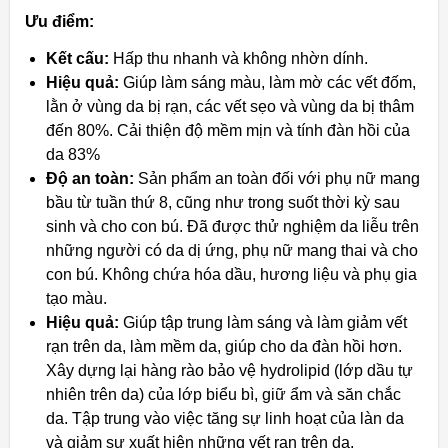
Ưu điểm:
Kết cấu:
Hấp thu nhanh và không nhờn dính.
Hiệu quả:
Giúp làm sáng màu, làm mờ các vết đốm,
lằn ở vùng da bị rạn, các vết sẹo và vùng da bị thâm
đến 80%. Cải thiện độ mềm mịn và tính đàn hồi của
da 83%
Độ an toàn:
Sản phẩm an toàn đối với phụ nữ mang
bầu từ tuần thứ 8, cũng như trong suốt thời kỳ sau
sinh và cho con bú. Đã được thử nghiệm da liễu trên
những người có da dị ứng, phụ nữ mang thai và cho
con bú. Không chứa hóa dầu, hương liệu và phụ gia
tạo màu.
Hiệu quả:
Giúp tập trung làm sáng và làm giảm vết
rạn trên da, làm mềm da, giúp cho da đàn hồi hơn.
Xây dựng lại hàng rào bảo vệ hydrolipid (lớp dầu tự
nhiên trên da) của lớp biểu bì, giữ ẩm và săn chắc
da. Tập trung vào việc tăng sự linh hoạt của làn da
và giảm sự xuất hiện những vết rạn trên da.