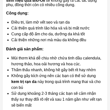
sinh hiệu quả Bio-Oil
sẽ không gây ra các tác dụng
phụ, đồng thời còn có nhiều công dụng.
Công dụng:
Điều trị, làm mờ vết sẹo và rạn da
Cải thiện quá trình lão hóa và và bị mất nước
Cung cấp độ ẩm cho da, dưỡng da khá tốt
Cải thiện những nơi mà màu da không đều
Đánh giá sản phẩm:
Mùi thơm khá dễ chịu nhờ chứa tinh dầu calendula,
hương thảo, hoa oải hương và hoa cúc.
Thẩm thấu nhanh, không hề gây bết rít hay nhờn
Không gây kích ứng nên các bạn có thể sử dụng
kem trị rạn da
này trong quá trình mang thai và cho
con bú
Sử dụng khoảng 2-3 tháng các bạn sẽ cảm nhận
thấy sự thay đổi rõ rệt và sau 1 năm gần như vết rạn
sẽ biến mất