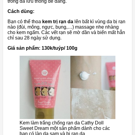
trong da lưu thông dễ dàng.
Cách dùng:
Bạn có thể thoa
kem trị rạn da
lên bất kì vùng da bị rạn
nào (đùi, mông, ngực, bụng,…) massage nhẹ nhàng
cho kem ngấm. Các vết rạn sẽ mờ dần và biến mất hẳn
chỉ sau 28 ngày sử dụng.
Giá sản phẩm: 130k/tuýp/ 100g
Kem làm trắng chống rạn da Cathy Doll
Sweet Dream một sản phẩm dành cho các
bạn có làn da sạm và bị rạn da