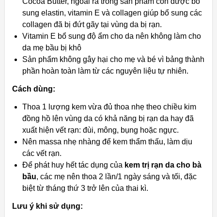
Cocoa Butter, ngoài ra trong sản phẩm còn được bổ
sung elastin, vitamin E và collagen giúp bổ sung các
collagen đã bị đứt gãy tại vùng da bị rạn.
Vitamin E bổ sung độ ẩm cho da nên không làm cho
da mẹ bầu bị khô
Sản phẩm không gây hại cho mẹ và bé vì bảng thành
phần hoàn toàn làm từ các nguyên liệu tự nhiên.
Cách dùng:
Thoa 1 lượng kem vừa đủ thoa nhẹ theo chiều kim
đồng hồ lên vùng da có khả năng bị rạn da hay đã
xuất hiện vết rạn: đùi, mông, bụng hoặc ngực.
Nên massa nhẹ nhàng để kem thẩm thấu, làm dịu
các vết rạn.
Để phát huy hết tác dụng của
kem trị rạn da cho bà
bầu
, các mẹ nên thoa 2 lần/1 ngày sáng và tối, đặc
biệt từ tháng thứ 3 trở lên của thai kì.
Lưu ý khi sử dụng: