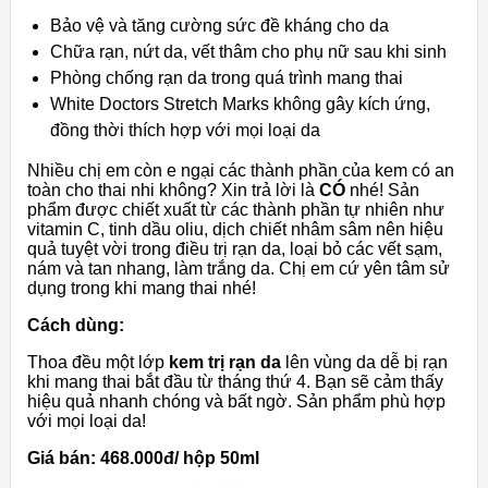
Bảo vệ và tăng cường sức đề kháng cho da
Chữa rạn, nứt da, vết thâm cho phụ nữ sau khi sinh
Phòng chống rạn da trong quá trình mang thai
White Doctors Stretch Marks không gây kích ứng,
đồng thời thích hợp với mọi loại da
Nhiều chị em còn e ngại các thành phần của kem có an
toàn cho thai nhi không? Xin trả lời là
CÓ
nhé! Sản
phẩm được chiết xuất từ các thành phần tự nhiên như
vitamin C, tinh dầu oliu, dịch chiết nhâm sâm nên hiệu
quả tuyệt vời trong điều trị rạn da, loại bỏ các vết sạm,
nám và tan nhang, làm trắng da. Chị em cứ yên tâm sử
dụng trong khi mang thai nhé!
Cách dùng:
Thoa đều một lớp
kem trị rạn da
lên vùng da dễ bị rạn
khi mang thai bắt đầu từ tháng thứ 4. Bạn sẽ cảm thấy
hiệu quả nhanh chóng và bất ngờ. Sản phẩm phù hợp
với mọi loại da!
Giá bán: 468.000đ/ hộp 50ml