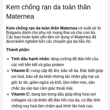
Kem chống rạn da toàn thân
Maternea
Kem chống rạn da toàn thân Maternea
có xuất xứ từ
Bulgaria dành cho phụ nữ mang thai và cho con bú.
Các bạn hoàn toàn yên tâm sử dụng vì Maternea đã
đượckiểm nghiệm bởi các chuyên gia da liễu rồi.
Thành phần:
Tinh dầu hạnh nhân:
tăng cường độ đàn hồi của
các mô liên kết và giàu protein
Vitamin E:
cung cấp độ ẩm, bảo vệ da. Đặc biệt giúp
oxi hoá, bảo vệ da khỏi những tác nhân gây hại và
gốc tự do, giảm ngứa và khô, làm mềm mịn, săn
chắc da vào tạo cảm giác thoải mái.
Vitamin C:
dạng tan trong dầu giúp tổng hợp sợi
collagen và cải thiện độ đàn hồi của da, có đặc tính
chống oxy hoá làm chậm quá trình lão hoá cao.