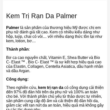
Kem Trị Rạn Da Palmer
Palmer
là sản phẩm của thương hiệu Mỹ được chị em
phụ nữ đánh giá rất cao. Kem có nhiều kiểu dáng như
hộp, tuýp, chai có vòi… với nhiều dạng thức tồn tại như
kem, lotion, bơ…
Thành phần
:
Bơ ca cao nguyên chất, Vitamin E, Shea Butter và Bio
C- Elast ™ . Bio C- Elast ™ là sự kết hợp hiệu quả cao
của Elastin, Collagen, Centella Asiatica, dầu hạnh nhân
và dầu Argan.
Công dụng:
Theo nghiên cứu,
kem trị rạn da
có công dụng cải thiện
đến 97% độ đàn hồi trên da phụ nữ và 100% an toàn
cho bé. Với thành phần chủ yếu từ thảo dược tự nhiên,
sản phẩm cung cấp độ ẩm và cải thiện độ đàn hồi da,
giảm các vết rạn nứt da an toàn, hiệu quả mà không gây
ra các tác dụng phụ.