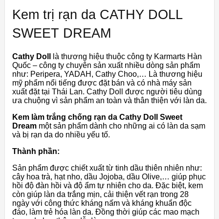
Kem trị rạn da CATHY DOLL
SWEET DREAM
Cathy Doll
là thương hiệu thuộc công ty Karmarts Hàn
Quốc – công ty chuyên sản xuất nhiều dòng sản phẩm
như: Peripera, YADAH, Cathy Choo,… Là thương hiệu
mỹ phẩm nổi tiếng được đặt bán và có nhà máy sản
xuất đặt tại Thái Lan. Cathy Doll được người tiêu dùng
ưa chuộng vì sản phẩm an toàn và thân thiện với làn da.
Kem làm trắng chống rạn da Cathy Doll Sweet
Dream
một sản phẩm dành cho những ai có làn da sạm
và bị rạn da do nhiều yếu tố.
Thành phần:
Sản phẩm được chiết xuất từ tinh dầu thiên nhiên như:
cây hoa trà, hạt nho, dầu Jojoba, dầu Olive,… giúp phục
hồi độ đàn hồi và độ ẩm tự nhiên cho da. Đặc biệt, kem
còn giúp làn da trắng mịn, cải thiện vết rạn trong 28
ngày với công thức kháng nấm và kháng khuẩn độc
đáo, làm trẻ hóa làn da. Đồng thời giúp các mao mạch