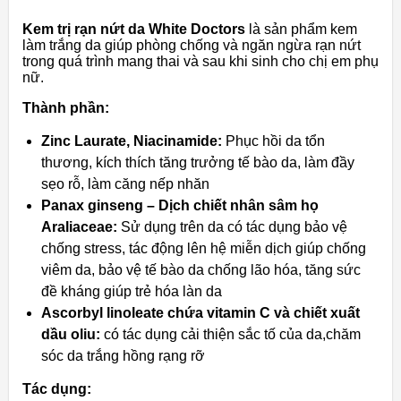
Kem trị rạn nứt da White Doctors
là sản phẩm kem
làm trắng da giúp phòng chống và ngăn ngừa rạn nứt
trong quá trình mang thai và sau khi sinh cho chị em phụ
nữ.
Thành phần:
Zinc Laurate, Niacinamide:
Phục hồi da tổn
thương, kích thích tăng trưởng tế bào da, làm đầy
sẹo rỗ, làm căng nếp nhăn
Panax ginseng – Dịch chiết nhân sâm họ
Araliaceae:
Sử dụng trên da có tác dụng bảo vệ
chống stress, tác động lên hệ miễn dịch giúp chống
viêm da, bảo vệ tế bào da chống lão hóa, tăng sức
đề kháng giúp trẻ hóa làn da
Ascorbyl linoleate chứa vitamin C và chiết xuất
dầu oliu:
có tác dụng cải thiện sắc tố của da,chăm
sóc da trắng hồng rạng rỡ
Tác dụng: