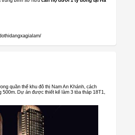
à trung bình sở hữu
căn hộ dưới 1 tỷ đồng tại Hà
dothidangxagialam/
ong quần thể khu đô thị Nam An Khánh, cách
 500m. Dự án được thiết kế làm 3 tòa tháp 18T1,