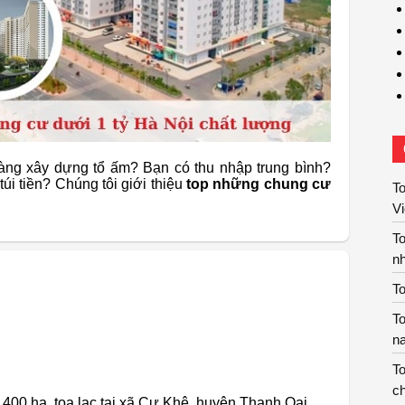
àng xây dựng tổ ấm? Bạn có thu nhập trung bình?
úi tiền? Chúng tôi giới thiệu
top những chung cư
To
V
T
nh
To
To
n
To
ch
00 ha, tọa lạc tại xã Cự Khê, huyện Thanh Oai,