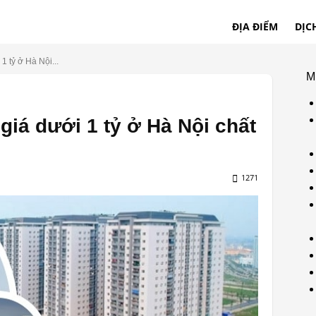
ĐỊA ĐIỂM
DỊC
1 tỷ ở Hà Nội...
M
giá dưới 1 tỷ ở Hà Nội chất
1271