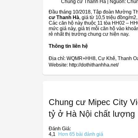
Chung cư Thanh Hà | Nguồn: Chu
Đầu tháng 10/2018, Tập đoàn Mường Than
cư Thanh Hà
, giá từ 10,5 triệu đồng/m
Các căn hộ này thuộc 11 tòa HH02 – HH03
mức giá này, giá trị mỗi căn hộ vào kho
rẻ nhất thị trường chung cư hiện nay.
Thông tin liên hệ
Địa chỉ: WQMR+HH8, Cự Khê, Thanh Oa
Website: http://dothithanhha.net/
Chung cư Mipec City Vi
tỷ ở Hà Nội chất lượng
Đánh Giá:
4,1
Hơn 65 bài đánh giá