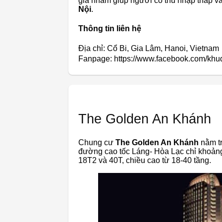
gia nhằm giúp người có thu nhập thấp v
Nội
.
Thông tin liên hệ
Địa chỉ: Cổ Bi, Gia Lâm, Hanoi, Vietnam
Fanpage: https://www.facebook.com/khu
The Golden An Khánh
Chung cư
The Golden An Khánh
nằm tr
đường cao tốc Láng- Hòa Lạc chỉ khoảng
18T2 và 40T, chiều cao từ 18-40 tầng.