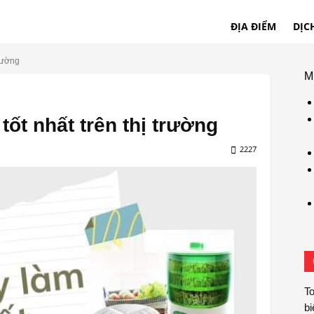
ĐỊA ĐIỂM
DỊC
trường
M
tốt nhất trên thị trường
2227
To
bi