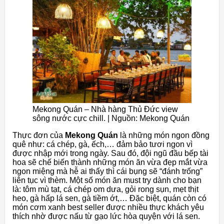
Mekong Quán – Nhà hàng Thủ Đức view
sông nước cực chill. | Nguồn: Mekong Quán
Thực đơn của
Mekong Quán
là những món ngon đồng
quê như: cá chép, gà, ếch,… đảm bảo tươi ngon vì
được nhập mới trong ngày. Sau đó, đội ngũ đầu bếp tài
hoa sẽ chế biến thành những món ăn vừa đẹp mắt vừa
ngon miệng mà hễ ai thấy thì cái bụng sẽ “đánh trống”
liên tục vì thèm. Một số món ăn must try dành cho bạn
là: tôm mù tạt, cá chép om dưa, gỏi rong sụn, mẹt thịt
heo, gà hấp lá sen, gà tiềm ớt,… Đặc biệt, quán còn có
món cơm xanh best seller được nhiều thực khách yêu
thích nhờ được nấu từ gạo lức hòa quyện với lá sen.