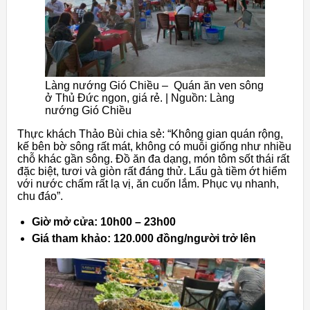
Làng nướng Gió Chiều – Quán ăn ven sông
ở Thủ Đức ngon, giá rẻ. | Nguồn: Làng
nướng Gió Chiều
Thực khách Thảo Bùi chia sẻ: “Không gian quán rộng,
kế bên bờ sông rất mát, không có muỗi giống như nhiều
chỗ khác gần sông. Đồ ăn đa dạng, món tôm sốt thái rất
đặc biệt, tươi và giòn rất đáng thử. Lẩu gà tiềm ớt hiểm
với nước chấm rất lạ vị, ăn cuốn lắm. Phục vụ nhanh,
chu đáo”.
Giờ mở cửa: 10h00 – 23h00
Giá tham khảo: 120.000 đồng/người trở lên