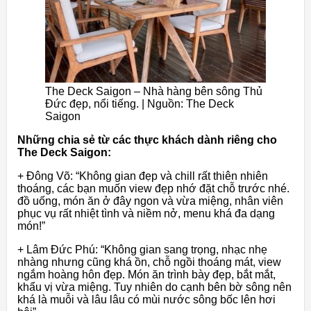
The Deck Saigon – Nhà hàng bên sông Thủ
Đức đẹp, nổi tiếng. | Nguồn: The Deck
Saigon
Những chia sẻ từ các thực khách dành riêng cho
The Deck Saigon:
+ Đông Võ: “Không gian đẹp và chill rất thiên nhiên
thoáng, các bạn muốn view đẹp nhớ đặt chỗ trước nhé.
đồ uống, món ăn ở đây ngon và vừa miệng, nhân viên
phục vụ rất nhiệt tình và niềm nở, menu khá đa dạng
món!”
+ Lâm Đức Phú: “Không gian sang trọng, nhạc nhẹ
nhàng nhưng cũng khá ồn, chỗ ngồi thoáng mát, view
ngắm hoàng hôn đẹp. Món ăn trình bày đẹp, bắt mắt,
khẩu vị vừa miệng. Tuy nhiên do cạnh bên bờ sông nên
khá là muỗi và lâu lâu có mùi nước sông bốc lên hơi