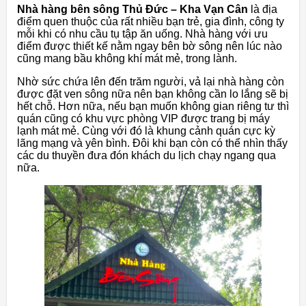
Nhà hàng bên sông Thủ Đức – Kha Vạn Cân
là địa
điểm quen thuộc của rất nhiều bạn trẻ, gia đình, công ty
mỗi khi có nhu cầu tụ tập ăn uống. Nhà hàng với ưu
điểm được thiết kế nằm ngay bên bờ sông nên lúc nào
cũng mang bầu không khí mát mẻ, trong lành.
Nhờ sức chứa lên đến trăm người, vả lại nhà hàng còn
được đặt ven sông nữa nên bạn không cần lo lắng sẽ bị
hết chỗ. Hơn nữa, nếu bạn muốn không gian riêng tư thì
quán cũng có khu vực phòng VIP được trang bị máy
lạnh mát mẻ. Cùng với đó là khung cảnh quán cực kỳ
lãng mạng và yên bình. Đôi khi bạn còn có thể nhìn thấy
các du thuyền đưa đón khách du lịch chạy ngang qua
nữa.