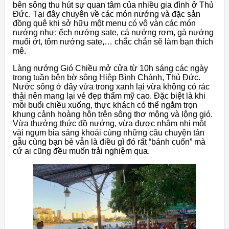
bên sông thu hút sự quan tâm của nhiều gia đình ở Thủ
Đức. Tại đây chuyên về các món nướng và đặc sản
đồng quê khi sở hữu một menu có vô vàn các món
nướng như: ếch nướng sate, cá nướng rơm, gà nướng
muối ớt, tôm nướng sate,… chắc chắn sẽ làm bạn thích
mê.
Làng nướng Gió Chiều mở cửa từ 10h sáng các ngày
trong tuần bên bờ sông Hiệp Bình Chánh, Thủ Đức.
Nước sông ở đây vừa trong xanh lại vừa không có rác
thải nên mang lại vẻ đẹp thẩm mỹ cao. Đặc biệt là khi
mỗi buổi chiều xuống, thực khách có thể ngắm trọn
khung cảnh hoàng hôn trên sông thơ mộng và lộng gió.
Vừa thưởng thức đồ nướng, vừa được nhâm nhi một
vài ngụm bia sảng khoái cùng những câu chuyện tán
gẫu cùng bạn bè vẫn là điều gì đó rất “bánh cuốn” mà
cứ ai cũng đều muốn trải nghiệm qua.