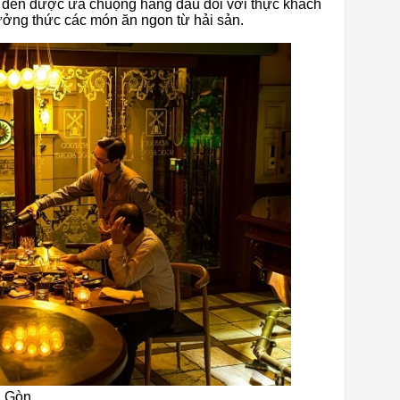
m đến được ưa chuộng hàng đầu đối với thực khách
ởng thức các món ăn ngon từ hải sản.
i Gòn