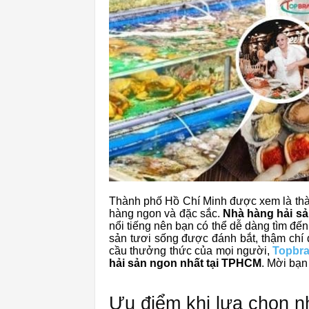
Thành phố Hồ Chí Minh được xem là thàn
hàng ngon và đặc sắc.
Nhà hàng hải s
nổi tiếng nên bạn có thể dễ dàng tìm 
sản tươi sống được đánh bắt, thậm chí 
cầu thưởng thức của mọi người,
Topbr
hải sản ngon nhất tại TPHCM
. Mời bạn
Ưu điểm khi lựa chọn n