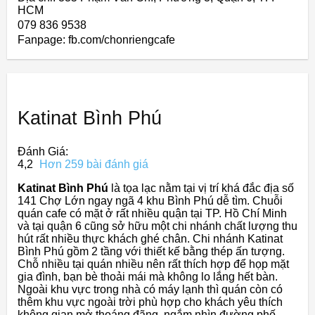
HCM
079 836 9538
Fanpage: fb.com/chonriengcafe
Katinat Bình Phú
Đánh Giá:
4,2
Hơn 259 bài đánh giá
Katinat Bình Phú
là tọa lạc nằm tại vị trí khá đắc địa số
141 Chợ Lớn ngay ngã 4 khu Bình Phú dễ tìm. Chuỗi
quán cafe có mặt ở rất nhiều quận tại TP. Hồ Chí Minh
và tại quận 6 cũng sở hữu một chi nhánh chất lượng thu
hút rất nhiều thực khách ghé chân. Chi nhánh Katinat
Bình Phú gồm 2 tầng với thiết kế bằng thép ấn tượng.
Chỗ nhiều tại quán nhiều nên rất thích hợp để họp mặt
gia đình, bạn bè thoải mái mà không lo lắng hết bàn.
Ngoài khu vực trong nhà có máy lạnh thì quán còn có
thêm khu vực ngoài trời phù hợp cho khách yêu thích
không gian mở thoáng đãng, ngắm nhìn đường phố.