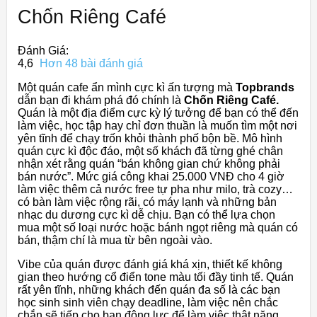
Chốn Riêng Café
Đánh Giá:
4,6
Hơn 48 bài đánh giá
Một quán cafe ẩn mình cực kì ấn tượng mà
Topbrands
dẫn bạn đi khám phá đó chính là
Chốn Riêng Café.
Quán là một địa điểm cực kỳ lý tưởng để bạn có thể đến
làm việc, học tập hay chỉ đơn thuần là muốn tìm một nơi
yên tĩnh để chạy trốn khỏi thành phố bộn bề. Mô hình
quán cực kì độc đáo, một số khách đã từng ghé chân
nhận xét rằng quán “bán không gian chứ không phải
bán nước”. Mức giá công khai 25.000 VNĐ cho 4 giờ
làm việc thêm cả nước free tự pha như milo, trà cozy…
có bàn làm việc rộng rãi, có máy lạnh và những bản
nhạc du dương cực kì dễ chịu. Bạn có thể lựa chọn
mua một số loại nước hoặc bánh ngọt riêng mà quán có
bán, thậm chí là mua từ bên ngoài vào.
Vibe của quán được đánh giá khá xịn, thiết kế không
gian theo hướng cổ điển tone màu tối đầy tinh tế. Quán
rất yên tĩnh, những khách đến quán đa số là các bạn
học sinh sinh viên chạy deadline, làm việc nên chắc
chắn sẽ tiếp cho bạn động lực để làm việc thật năng