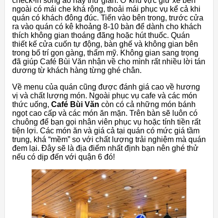
check-in sống ảo hay thư giãn. Ở khu vực giữ xe bên
ngoài có mái che khá rộng, thoải mái phục vụ kể cả khi
quán có khách đông đúc. Tiến vào bên trong, trước cửa
ra vào quán có kê khoảng 8-10 bàn để dành cho khách
thích không gian thoáng đãng hoặc hút thuốc. Quán
thiết kế cửa cuốn tự động, bàn ghế và không gian bên
trong bố trí gọn gàng, thẩm mỹ. Không gian sang trọng
đã giúp Café Bùi Văn nhận về cho mình rất nhiều lời tán
dương từ khách hàng từng ghé chân.
Về menu của quán cũng được đánh giá cao về hương
vị và chất lượng món. Ngoài phục vụ cafe và các món
thức uống,
Café Bùi Văn
còn có cả những món bánh
ngọt cao cấp và các món ăn mặn. Trên bàn sẽ luôn có
chuông để bạn gọi nhân viên phục vụ hoặc tính tiền rất
tiện lợi. Các món ăn và giá cả tại quán có mức giá tầm
trung, khá “mềm” so với chất lượng trải nghiệm mà quán
đem lại. Đây sẽ là địa điểm nhất định bạn nên ghé thử
nếu có dịp đến với quận 6 đó!