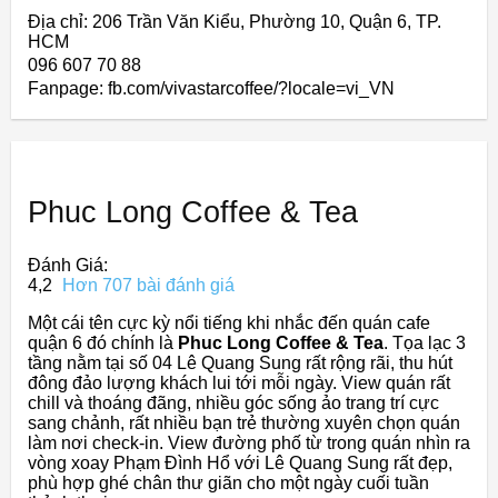
Địa chỉ: 206 Trần Văn Kiểu, Phường 10, Quận 6, TP.
HCM
096 607 70 88
Fanpage: fb.com/vivastarcoffee/?locale=vi_VN
Phuc Long Coffee & Tea
Đánh Giá:
4,2
Hơn 707 bài đánh giá
Một cái tên cực kỳ nổi tiếng khi nhắc đến quán cafe
quận 6 đó chính là
Phuc Long Coffee & Tea
. Tọa lạc 3
tầng nằm tại số 04 Lê Quang Sung rất rộng rãi, thu hút
đông đảo lượng khách lui tới mỗi ngày. View quán rất
chill và thoáng đãng, nhiều góc sống ảo trang trí cực
sang chảnh, rất nhiều bạn trẻ thường xuyên chọn quán
làm nơi check-in. View đường phố từ trong quán nhìn ra
vòng xoay Phạm Đình Hổ với Lê Quang Sung rất đẹp,
phù hợp ghé chân thư giãn cho một ngày cuối tuần