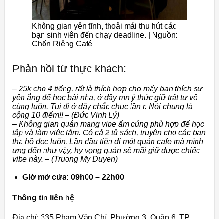
Không gian yên tĩnh, thoải mái thu hút các
bạn sinh viên đến chạy deadline. | Nguồn:
Chốn Riêng Café
Phản hồi từ thực khách:
– 25k cho 4 tiếng, rất là thích hợp cho mấy bạn thích sự
yên ắng để học bài nha, ở đây mn ý thức giữ trật tự vô
cùng luôn. Tui đi ở đây chắc chục lần r. Nói chung là
cộng 10 điểm!! – (Đức Vinh Lý)
– Không gian quán mang vibe ấm cúng phù hợp để học
tập và làm việc lắm. Có cả 2 tủ sách, truyện cho các bạn
tha hồ đọc luôn. Lần đầu tiên đi một quán cafe mà mình
ưng đến như vậy, hy vọng quán sẽ mãi giữ được chiếc
vibe này. – (Truong My Duyen)
Giờ mở cửa: 09h00 – 22h00
Thông tin liên hệ
Địa chỉ: 335 Phạm Văn Chí, Phường 3, Quận 6, TP.