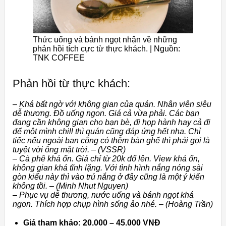
Thức uống và bánh ngọt nhận về những
phản hồi tích cực từ thực khách. | Nguồn:
TNK COFFEE
Phản hồi từ thực khách:
– Khá bất ngờ với không gian của quán. Nhân viên siêu
dễ thương. Đồ uống ngon. Giá cả vừa phải. Các bạn
đang cần không gian cho bạn bè, đi họp hành hay cả đi
để một mình chill thì quán cũng đáp ứng hết nha. Chỉ
tiếc nếu ngoài ban công có thêm bàn ghế thì phải gọi là
tuyệt vời ông mặt trời. – (VSSR)
– Cà phê khá ổn. Giá chỉ từ 20k đổ lên. View khá ổn,
không gian khá tĩnh lặng. Với tình hình nắng nóng sài
gòn kiểu này thì vào trú nắng ở đây cũng là một ý kiến
không tồi. – (Minh Nhut Nguyen)
– Phục vụ dễ thương, nước uống và bánh ngọt khá
ngon. Thích hợp chụp hình sống ảo nhé. – (Hoàng Trần)
Giá tham khảo: 20.000 – 45.000 VNĐ