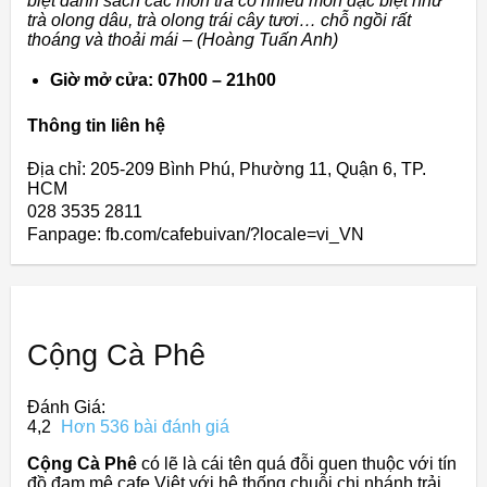
biệt danh sách các món trà có nhiều món đặc biệt như
trà olong dâu, trà olong trái cây tươi… chỗ ngồi rất
thoáng và thoải mái – (Hoàng Tuấn Anh)
Giờ mở cửa: 07h00 – 21h00
Thông tin liên hệ
Địa chỉ: 205-209 Bình Phú, Phường 11, Quận 6, TP.
HCM
028 3535 2811
Fanpage: fb.com/cafebuivan/?locale=vi_VN
Cộng Cà Phê
Đánh Giá:
4,2
Hơn 536 bài đánh giá
Cộng Cà Phê
có lẽ là cái tên quá đỗi quen thuộc với tín
đồ đam mê cafe Việt với hệ thống chuỗi chi nhánh trải