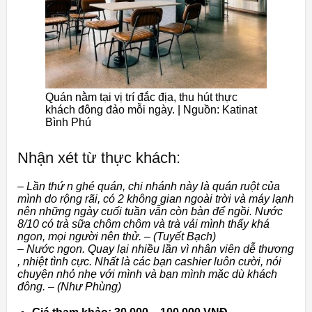
Quán nằm tại vị trí đắc địa, thu hút thực
khách đông đảo mỗi ngày. | Nguồn: Katinat
Bình Phú
Nhận xét từ thực khách:
– Lần thứ n ghé quán, chi nhánh này là quán ruột của
mình do rộng rãi, có 2 không gian ngoài trời và máy lạnh
nên những ngày cuối tuần vẫn còn bàn để ngồi. Nước
8/10 có trà sữa chôm chôm và trà vải mình thấy khá
ngon, mọi người nên thử. – (Tuyết Bạch)
– Nước ngon. Quay lại nhiều lần vì nhân viên dễ thương
, nhiệt tình cực. Nhất là các bạn cashier luôn cười, nói
chuyện nhỏ nhẹ với mình và bạn mình mặc dù khách
đông. – (Như Phùng)