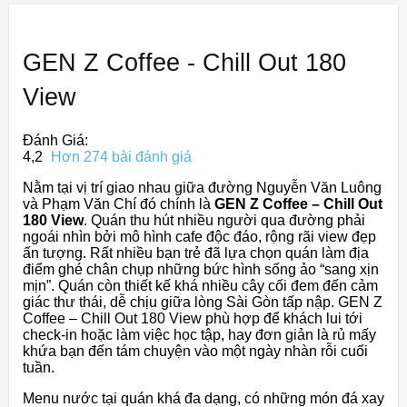
GEN Z Coffee - Chill Out 180
View
Đánh Giá:
4,2
Hơn 274 bài đánh giá
Nằm tại vị trí giao nhau giữa đường Nguyễn Văn Luông
và Phạm Văn Chí đó chính là
GEN Z Coffee – Chill Out
180 View
. Quán thu hút nhiều người qua đường phải
ngoái nhìn bởi mô hình cafe độc đáo, rộng rãi view đẹp
ấn tượng. Rất nhiều bạn trẻ đã lựa chọn quán làm địa
điểm ghé chân chụp những bức hình sống ảo “sang xịn
mịn”. Quán còn thiết kế khá nhiều cây cối đem đến cảm
giác thư thái, dễ chịu giữa lòng Sài Gòn tấp nập. GEN Z
Coffee – Chill Out 180 View phù hợp để khách lui tới
check-in hoặc làm việc học tập, hay đơn giản là rủ mấy
khứa bạn đến tám chuyện vào một ngày nhàn rỗi cuối
tuần.
Menu nước tại quán khá đa dạng, có những món đá xay