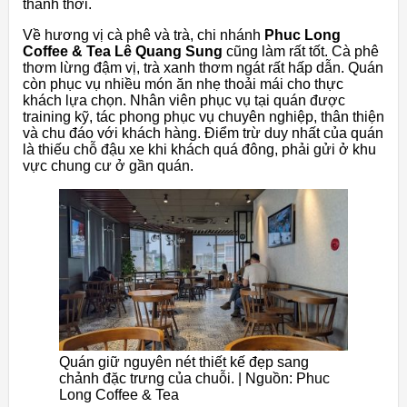
thảnh thơi.
Về hương vị cà phê và trà, chi nhánh
Phuc Long
Coffee & Tea Lê Quang Sung
cũng làm rất tốt. Cà phê
thơm lừng đậm vị, trà xanh thơm ngát rất hấp dẫn. Quán
còn phục vụ nhiều món ăn nhẹ thoải mái cho thực
khách lựa chọn. Nhân viên phục vụ tại quán được
training kỹ, tác phong phục vụ chuyên nghiệp, thân thiện
và chu đáo với khách hàng. Điểm trừ duy nhất của quán
là thiếu chỗ đậu xe khi khách quá đông, phải gửi ở khu
vực chung cư ở gần quán.
Quán giữ nguyên nét thiết kế đẹp sang
chảnh đặc trưng của chuỗi. | Nguồn: Phuc
Long Coffee & Tea