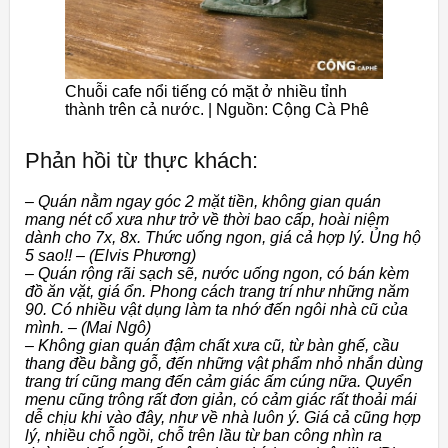
Chuỗi cafe nổi tiếng có mặt ở nhiều tỉnh
thành trên cả nước. | Nguồn: Cộng Cà Phê
Phản hồi từ thực khách:
– Quán nằm ngay góc 2 mặt tiền, không gian quán
mang nét cổ xưa như trở về thời bao cấp, hoài niệm
dành cho 7x, 8x. Thức uống ngon, giá cả hợp lý. Ủng hộ
5 sao!! – (Elvis Phương)
– Quán rộng rãi sạch sẽ, nước uống ngon, có bán kèm
đồ ăn vặt, giá ổn. Phong cách trang trí như những năm
90. Có nhiều vật dụng làm ta nhớ đến ngôi nhà cũ của
mình. – (Mai Ngô)
– Không gian quán đậm chất xưa cũ, từ bàn ghế, cầu
thang đều bằng gỗ, đến những vật phẩm nhỏ nhắn dùng
trang trí cũng mang đến cảm giác ấm cúng nữa. Quyển
menu cũng trông rất đơn giản, có cảm giác rất thoải mái
dễ chịu khi vào đây, như về nhà luôn ý. Giá cả cũng hợp
lý, nhiều chỗ ngồi, chỗ trên lầu từ ban công nhìn ra