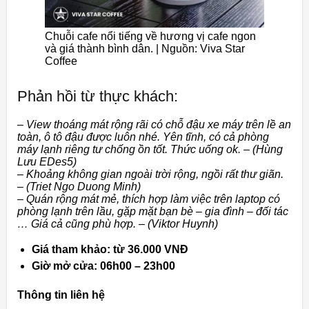
Chuỗi cafe nổi tiếng về hương vị cafe ngon
và giá thành bình dân. | Nguồn: Viva Star
Coffee
Phản hồi từ thực khách:
– View thoáng mát rộng rãi có chỗ đậu xe máy trên lề an
toàn, ô tô đậu được luôn nhé. Yên tĩnh, có cả phòng
máy lạnh riêng tư chống ồn tốt. Thức uống ok. – (Hùng
Lưu EDes5)
– Khoảng không gian ngoài trời rộng, ngồi rất thư giãn.
– (Triet Ngo Duong Minh)
– Quán rộng mát mẻ, thích hợp làm việc trên laptop có
phòng lạnh trên lầu, gặp mặt bạn bè – gia đình – đối tác
… Giá cả cũng phù hợp. – (Viktor Huynh)
Giá tham khảo: từ 36.000 VNĐ
Giờ mở cửa: 06h00 – 23h00
Thông tin liên hệ