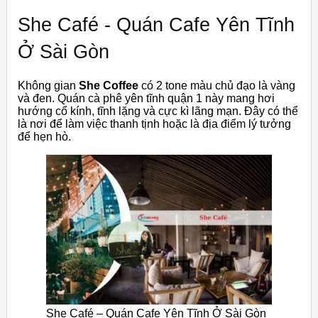
She Café - Quán Cafe Yên Tĩnh
Ở Sài Gòn
Không gian
She Coffee
có 2 tone màu chủ đạo là vàng
và đen. Quán cà phê yên tĩnh quận 1 này mang hơi
hướng cổ kính, tĩnh lặng và cực kì lãng mạn. Đây có thể
là nơi để làm việc thanh tịnh hoặc là địa điểm lý tưởng
để hẹn hò.
She Café – Quán Cafe Yên Tĩnh Ở Sài Gòn