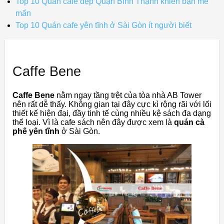
Top 10 Quán cafe đẹp Quận Bình Thạnh khiến bạn mê
mẩn
Top 10 Quán cafe yên tĩnh ở Sài Gòn ít người biết
Caffe Bene
Caffe Bene
nằm ngay tầng trệt của tòa nhà AB Tower
nên rất dễ thấy. Không gian tại đây cực kì rộng rãi với lối
thiết kế hiện đại, đầy tinh tế cùng nhiều kệ sách đa dạng
thể loại. Vì là cafe sách nên đây được xem là
quán cà
phê yên tĩnh
ở Sài Gòn.