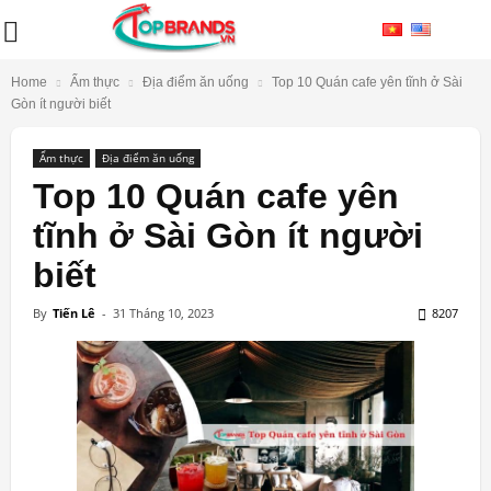
Home
Ẩm thực
Địa điểm ăn uống
Top 10 Quán cafe yên tĩnh ở Sài
Gòn ít người biết
Ẩm thực
Địa điểm ăn uống
Top 10 Quán cafe yên
tĩnh ở Sài Gòn ít người
biết
By
Tiến Lê
-
31 Tháng 10, 2023
8207