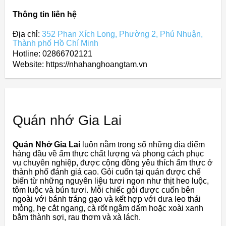
Thông tin liên hệ
Địa chỉ:
352 Phan Xích Long, Phường 2, Phú Nhuận,
Thành phố Hồ Chí Minh
Hotline: 02866702121
Website: https://nhahanghoangtam.vn
Quán nhớ Gia Lai
Quán Nhớ Gia Lai
luôn nằm trong số những địa điểm
hàng đầu về ẩm thực chất lượng và phong cách phục
vụ chuyên nghiệp, được cộng đồng yêu thích ẩm thực ở
thành phố đánh giá cao. Gỏi cuốn tại quán được chế
biến từ những nguyên liệu tươi ngon như thịt heo luộc,
tôm luộc và bún tươi. Mỗi chiếc gỏi được cuốn bên
ngoài với bánh tráng gạo và kết hợp với dưa leo thái
mỏng, hẹ cắt ngang, cà rốt ngâm dấm hoặc xoài xanh
bằm thành sợi, rau thơm và xà lách.