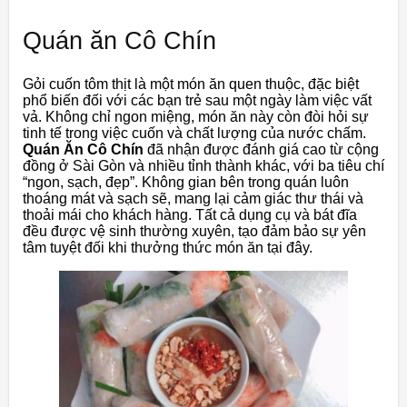
Quán ăn Cô Chín
Gỏi cuốn tôm thịt là một món ăn quen thuộc, đặc biệt
phổ biến đối với các bạn trẻ sau một ngày làm việc vất
vả. Không chỉ ngon miệng, món ăn này còn đòi hỏi sự
tinh tế trong việc cuốn và chất lượng của nước chấm.
Quán Ăn Cô Chín
đã nhận được đánh giá cao từ cộng
đồng ở Sài Gòn và nhiều tỉnh thành khác, với ba tiêu chí
“ngon, sạch, đẹp”. Không gian bên trong quán luôn
thoáng mát và sạch sẽ, mang lại cảm giác thư thái và
thoải mái cho khách hàng. Tất cả dụng cụ và bát đĩa
đều được vệ sinh thường xuyên, tạo đảm bảo sự yên
tâm tuyệt đối khi thưởng thức món ăn tại đây.