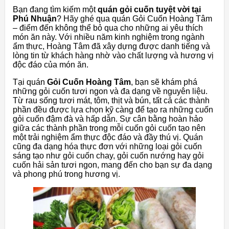
Bạn đang tìm kiếm một
quán gỏi cuốn tuyệt vời tại
Phú Nhuận
? Hãy ghé qua quán Gỏi Cuốn Hoàng Tâm
– điểm đến không thể bỏ qua cho những ai yêu thích
món ăn này. Với nhiều năm kinh nghiệm trong ngành
ẩm thực, Hoàng Tâm đã xây dựng được danh tiếng và
lòng tin từ khách hàng nhờ vào chất lượng và hương vị
độc đáo của món ăn.
Tại quán
Gỏi Cuốn Hoàng Tâm
, bạn sẽ khám phá
những gỏi cuốn tươi ngon và đa dạng về nguyên liệu.
Từ rau sống tươi mát, tôm, thịt và bún, tất cả các thành
phần đều được lựa chọn kỹ càng để tạo ra những cuốn
gỏi cuốn đậm đà và hấp dẫn. Sự cân bằng hoàn hảo
giữa các thành phần trong mỗi cuốn gỏi cuốn tạo nên
một trải nghiệm ẩm thực độc đáo và đầy thú vị. Quán
cũng đa dạng hóa thực đơn với những loại gỏi cuốn
sáng tạo như gỏi cuốn chay, gỏi cuốn nướng hay gỏi
cuốn hải sản tươi ngon, mang đến cho bạn sự đa dạng
và phong phú trong hương vị.