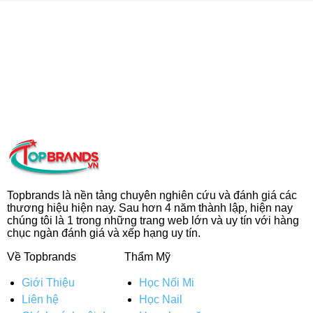
Topbrands là nền tảng chuyên nghiên cứu và đánh giá các
thương hiệu hiện nay. Sau hơn 4 năm thành lập, hiện nay
chúng tôi là 1 trong những trang web lớn và uy tín với hàng
chục ngàn đánh giá và xếp hạng uy tín.
Về Topbrands
Thẩm Mỹ
Giới Thiệu
Học Nối Mi
Liên hệ
Học Nail