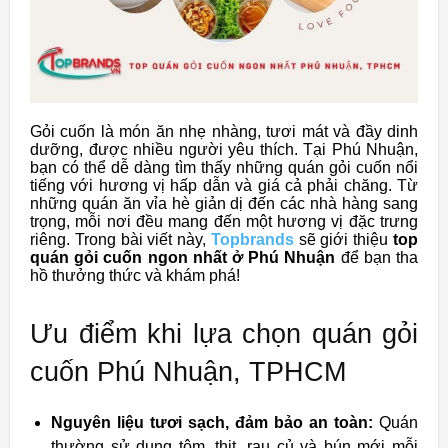
Gỏi cuốn là món ăn nhẹ nhàng, tươi mát và đầy dinh
dưỡng, được nhiều người yêu thích. Tại Phú Nhuận,
bạn có thể dễ dàng tìm thấy những quán gỏi cuốn nổi
tiếng với hương vị hấp dẫn và giá cả phải chăng. Từ
những quán ăn vỉa hè giản dị đến các nhà hàng sang
trọng, mỗi nơi đều mang đến một hương vị đặc trưng
riêng. Trong bài viết này,
Topbrands
sẽ giới thiệu
top
quán gỏi cuốn ngon nhất ở Phú Nhuận
để bạn tha
hồ thưởng thức và khám phá!
Ưu điểm khi lựa chọn quán gỏi
cuốn Phú Nhuận, TPHCM
Nguyên liệu tươi sạch, đảm bảo an toàn:
Quán
thường sử dụng tôm, thịt, rau củ và bún mới mỗi