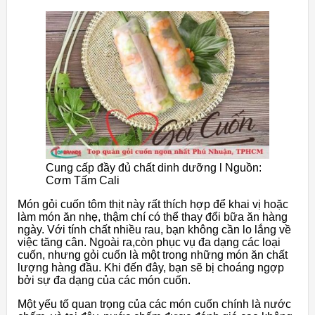
Cung cấp đầy đủ chất dinh dưỡng l Nguồn:
Cơm Tấm Cali
Món gỏi cuốn tôm thịt này rất thích hợp để khai vị hoặc
làm món ăn nhẹ, thậm chí có thể thay đổi bữa ăn hàng
ngày. Với tính chất nhiều rau, bạn không cần lo lắng về
việc tăng cân. Ngoài ra,còn phục vụ đa dạng các loại
cuốn, nhưng gỏi cuốn là một trong những món ăn chất
lượng hàng đầu. Khi đến đây, bạn sẽ bị choáng ngợp
bởi sự đa dạng của các món cuốn.
Một yếu tố quan trọng của các món cuốn chính là nước