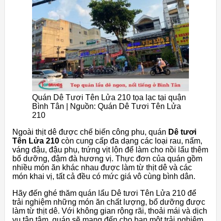
Quán Dê Tươi Tên Lửa 210 tọa lạc tại quận
Bình Tân | Nguồn: Quán Dê Tươi Tên Lửa
210
Ngoài thịt dê được chế biến công phu, quán
Dê tươi
Tên Lửa 210
còn cung cấp đa dạng các loại rau, nấm,
váng đậu, đậu phụ, trứng vịt lộn để làm cho nồi lẩu thêm
bổ dưỡng, đậm đà hương vị. Thực đơn của quán gồm
nhiều món ăn khác nhau được làm từ thịt dê và các
món khai vị, tất cả đều có mức giá vô cùng bình dân.
Hãy đến ghé thăm quán lẩu Dê tươi Tên Lửa 210 để
trải nghiệm những món ăn chất lượng, bổ dưỡng được
làm từ thịt dê. Với không gian rộng rãi, thoải mái và dịch
vụ tận tâm, quán sẽ mang đến cho bạn một trải nghiệm