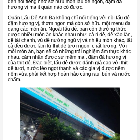
đến nổi tiếng nhờ sở hữu món lẩu dê ngon, đậm đà
hương vị mà ít quán nào có được.
Quán Lẩu Dê Anh Ba không chỉ nổi tiếng với nồi lẩu dê
đậm hương vị, thơm ngon mà còn sở hữu một menu đa
dạng các món ăn. Ngoài lẩu dê, bạn còn thưởng thức
được nhiều món ăn khác nhau như: cà ri dê, dê xào lăn,
dê tái chanh, vú dê nướng ngũ vị và nhiều món khác, tất
cả đều được làm từ thịt dê tươi ngon, chất lượng. Với
mỗi món ăn, bạn sẽ có những trải nghiệm ẩm thực khác
nhau, cảm nhận được sự mềm mại, đậm đà hương vị
của thịt dê. Đặc biệt, lẩu dê được đánh giá cao với thịt
dê tươi, nước lèo ngọt thanh và các gia vị được nêm
nếm vừa phải kết hợp hoàn hảo cùng rau, bún và nước
chấm.