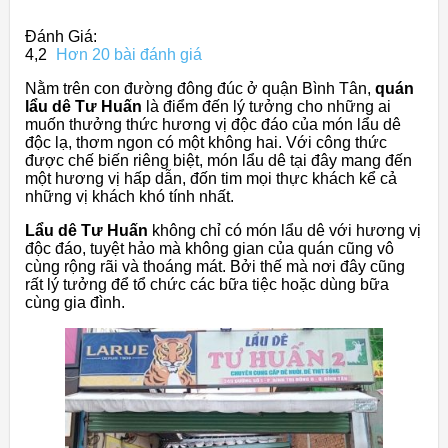
Đánh Giá:
4,2
Hơn 20 bài đánh giá
Nằm trên con đường đông đúc ở quận Bình Tân,
quán
lẩu dê Tư Huấn
là điểm đến lý tưởng cho những ai
muốn thưởng thức hương vị độc đáo của món lẩu dê
độc lạ, thơm ngon có một không hai. Với công thức
được chế biến riêng biệt, món lẩu dê tại đây mang đến
một hương vị hấp dẫn, đốn tim mọi thực khách kể cả
những vị khách khó tính nhất.
Lẩu dê Tư Huấn
không chỉ có món lẩu dê với hương vị
độc đáo, tuyệt hảo mà không gian của quán cũng vô
cùng rộng rãi và thoáng mát. Bởi thế mà nơi đây cũng
rất lý tưởng để tổ chức các bữa tiệc hoặc dùng bữa
cùng gia đình.