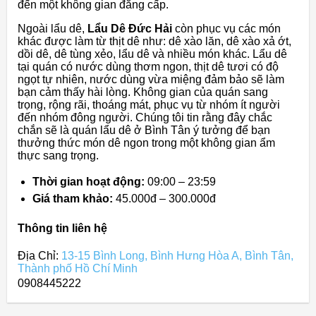
đến một không gian đẳng cấp.
Ngoài lẩu dê,
Lẩu Dê Đức Hải
còn phục vụ các món
khác được làm từ thịt dê như: dê xào lăn, dê xào xả ớt,
dồi dê, dê tùng xẻo, lẩu dê và nhiều món khác. Lẩu dê
tại quán có nước dùng thơm ngon, thịt dê tươi có độ
ngọt tự nhiên, nước dùng vừa miệng đảm bảo sẽ làm
bạn cảm thấy hài lòng. Không gian của quán sang
trọng, rộng rãi, thoáng mát, phục vụ từ nhóm ít người
đến nhóm đông người. Chúng tôi tin rằng đây chắc
chắn sẽ là quán lẩu dê ở Bình Tân ý tưởng để bạn
thưởng thức món dê ngon trong một không gian ẩm
thực sang trọng.
Thời gian hoạt động:
09:00 – 23:59
Giá tham khảo:
45.000đ – 300.000đ
Thông tin liên hệ
Địa Chỉ:
13-15 Bình Long, Bình Hưng Hòa A, Bình Tân,
Thành phố Hồ Chí Minh
0908445222