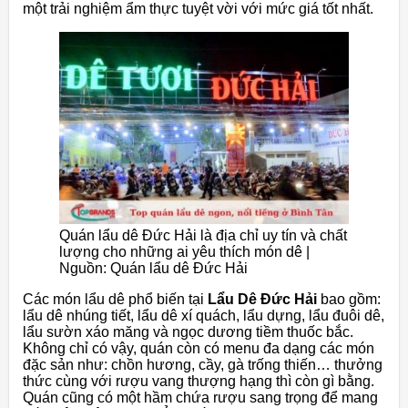
một trải nghiệm ẩm thực tuyệt vời với mức giá tốt nhất.
Quán lẩu dê Đức Hải là địa chỉ uy tín và chất
lượng cho những ai yêu thích món dê |
Nguồn: Quán lẩu dê Đức Hải
Các món lẩu dê phổ biến tại
Lẩu Dê Đức Hải
bao gồm:
lẩu dê nhúng tiết, lẩu dê xí quách, lẩu dựng, lẩu đuôi dê,
lẩu sườn xáo măng và ngọc dương tiềm thuốc bắc.
Không chỉ có vậy, quán còn có menu đa dạng các món
đặc sản như: chồn hương, cầy, gà trống thiến… thưởng
thức cùng với rượu vang thượng hạng thì còn gì bằng.
Quán cũng có một hầm chứa rượu sang trọng để mang