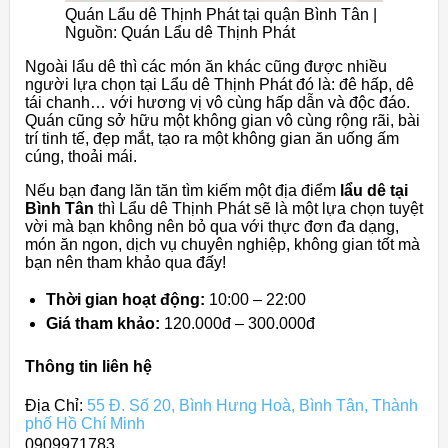
Quán Lẩu dê Thịnh Phát tại quận Bình Tân |
Nguồn: Quán Lẩu dê Thịnh Phát
Ngoài lẩu dê thì các món ăn khác cũng được nhiều
người lựa chọn tại Lẩu dê Thịnh Phát đó là: đê hấp, dê
tái chanh… với hương vị vô cùng hấp dẫn và độc đáo.
Quán cũng sở hữu một không gian vô cùng rộng rãi, bài
trí tinh tế, đẹp mắt, tạo ra một không gian ăn uống ấm
cúng, thoải mái.
Nếu bạn đang lăn tăn tìm kiếm một địa điểm
lẩu dê tại
Bình Tân
thì Lẩu dê Thịnh Phát sẽ là một lựa chọn tuyệt
vời mà bạn không nên bỏ qua với thực đơn đa dạng,
món ăn ngon, dịch vụ chuyên nghiệp, không gian tốt mà
bạn nên tham khảo qua đấy!
Thời gian hoạt động:
10:00 – 22:00
Giá tham khảo:
120.000đ – 300.000đ
Thông tin liên hệ
Địa Chỉ:
55 Đ. Số 20, Bình Hưng Hoà, Bình Tân, Thành
phố Hồ Chí Minh
0909971783