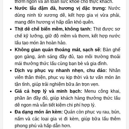
thơm ngon và an toàn sức khỏe cho thực khách.
Nước lẩu đậm đà, hương vị đặc trưng:
Nước
dùng ninh từ xương dê, kết hợp gia vị vừa phải,
mang đến hương vị hấp dẫn khó quên.
Thịt dê chế biến mềm, không tanh:
Thịt được sơ
chế kỹ lưỡng, giữ độ mềm và thơm, kết hợp nước
lẩu tạo món ăn hoàn hảo.
Không gian quán thoáng mát, sạch sẽ:
Bàn ghế
gọn gàng, ánh sáng đầy đủ, tạo môi trường thoải
mái thưởng thức lẩu cùng bạn bè và gia đình.
Dịch vụ phục vụ nhanh nhẹn, chu đáo:
Nhân
viên thân thiện, phục vụ kịp thời và tư vấn món ăn
tận tình, giúp trải nghiệm bữa ăn trọn vẹn.
Giá cả hợp lý và minh bạch:
Menu công khai,
phần ăn đầy đủ, giúp khách hàng thưởng thức lẩu
dê ngon mà vẫn tiết kiệm chi phí hợp lý.
Đa dạng món ăn kèm:
Quán còn phục vụ rau, bún,
nấm và các loại gia vị đi kèm, giúp bữa lẩu thêm
phong phú và hấp dẫn hơn.