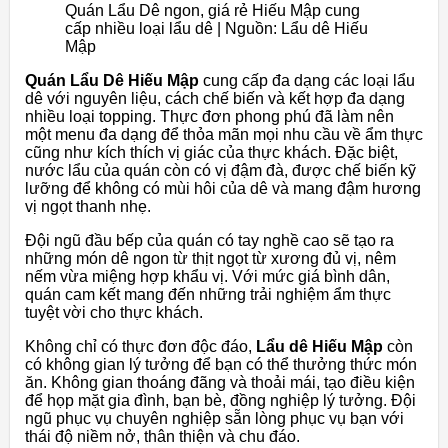
Quán Lẩu Dê ngon, giá rẻ Hiếu Mập cung
cấp nhiều loại lẩu dê | Nguồn: Lẩu dê Hiếu
Mập
Quán Lẩu Dê Hiếu Mập
cung cấp đa dạng các loại lẩu
dê với nguyên liệu, cách chế biến và kết hợp đa dạng
nhiều loại topping. Thực đơn phong phú đã làm nên
một menu đa dạng để thỏa mãn mọi nhu cầu về ẩm thực
cũng như kích thích vị giác của thực khách. Đặc biệt,
nước lẩu của quán còn có vị đậm đà, được chế biến kỹ
lưỡng để không có mùi hôi của dê và mang đậm hương
vị ngọt thanh nhẹ.
Đội ngũ đầu bếp của quán có tay nghề cao sẽ tạo ra
những món dê ngon từ thịt ngọt từ xương đủ vị, nêm
nếm vừa miệng hợp khẩu vị. Với mức giá bình dân,
quán cam kết mang đến những trải nghiệm ẩm thực
tuyệt vời cho thực khách.
Không chỉ có thực đơn độc đáo,
Lẩu dê Hiếu Mập
còn
có không gian lý tưởng để bạn có thể thưởng thức món
ăn. Không gian thoáng đãng và thoải mái, tạo điều kiện
để họp mặt gia đình, bạn bè, đồng nghiệp lý tưởng. Đội
ngũ phục vụ chuyên nghiệp sẵn lòng phục vụ bạn với
thái độ niềm nở, thân thiện và chu đáo.