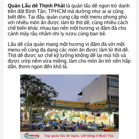
Quán Lẩu dê Thịnh Phát
là quán lẩu dê ngon trứ danh
trên đất Bình Tân, TPHCM mà dường như ai ai cũng
biết đến. Tại đây, quán cung cấp một menu phong phú
với nhiều món ăn được làm từ thịt dê, cùng nhiều cách
chế biến khác nhau tạo nên một hương vị đậm đà cho
cánh mày râu nhâm nhi ly rượu cùng bạn bè.
Lẩu dê của quán mang một hương vị đậm đà với một
menu vô cùng đa dạng các món ăn được làm từ thịt dê.
Thịt dê được sơ chế kỹ lưỡng không để lại mùi hôi và
được ướp nêm vừa miệng, làm cho món ăn trở nên hấp
dẫn, thơm ngon đến khó tả.