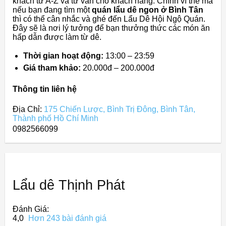
khách từ A-Z và tư vấn cho khách hàng. Chính vì thế mà
nếu bạn đang tìm một
quán lẩu dê ngon ở Bình Tân
thì có thể cân nhắc và ghé đến Lẩu Dê Hội Ngộ Quán.
Đây sẽ là nơi lý tưởng để bạn thưởng thức các món ăn
hấp dẫn được làm từ dê.
Thời gian hoạt động:
13:00 – 23:59
Giá tham khảo:
20.000đ – 200.000đ
Thông tin liên hệ
Địa Chỉ:
175 Chiến Lược, Bình Trị Đông, Bình Tân,
Thành phố Hồ Chí Minh
0982566099
Lẩu dê Thịnh Phát
Đánh Giá:
4,0
Hơn 243 bài đánh giá