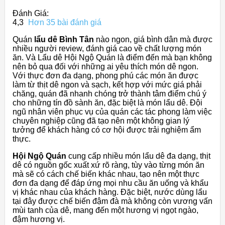
Đánh Giá:
4,3
Hơn 35 bài đánh giá
Quán
lẩu dê Bình Tân
nào ngon, giá bình dân mà được
nhiều người review, đánh giá cao về chất lượng món
ăn. Và Lẩu dê Hội Ngộ Quán là điểm đến mà bạn không
nên bỏ qua đối với những ai yêu thích món dê ngon.
Với thực đơn đa dạng, phong phú các món ăn được
làm từ thịt dê ngon và sạch, kết hợp với mức giá phải
chăng, quán đã nhanh chóng trở thành tâm điểm chú ý
cho những tín đồ sành ăn, đặc biệt là món lẩu dê. Đội
ngũ nhân viên phục vụ của quán các tác phong làm việc
chuyên nghiệp cũng đã tạo nên một không gian lý
tưởng để khách hàng có cơ hội được trải nghiệm ẩm
thực.
Hội Ngộ Quán
cung cấp nhiều món lẩu dê đa dạng, thịt
dê có nguồn gốc xuất xứ rõ ràng, tùy vào từng món ăn
mà sẽ có cách chế biến khác nhau, tạo nên một thực
đơn đa dạng để đáp ứng mọi nhu cầu ăn uống và khẩu
vị khác nhau của khách hàng. Đặc biệt, nước dùng lẩu
tại đây được chế biến đậm đà mà không còn vương vấn
mùi tanh của dê, mang đến một hương vị ngọt ngào,
đậm hương vị.