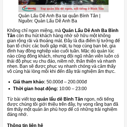
Quán Lẩu Dê Anh Ba tại quận Bình Tân |
Nguồn: Quán Lẩu Dê Anh Ba
Không chỉ ngon miệng, mà
Quán Lẩu Dê Anh Ba Bình
Tân
còn thu hút khách hàng nhờ sở hữu một không
gian rộng rãi và thoáng mát. Đây là địa điểm lý tưởng để
bạn tổ chức các buổi gặp mặt, tụ họp cùng bạn bè, gia
đình hay đồng nghiệp vào cuối tuần. Mặc dù quán lúc
nào cũng đông khách, nhưng đội ngũ nhân viên luôn có
thái độ phục vụ chu đáo, niềm nở, thân thiện và nhanh
nhẹn. Bạn sẽ được phục vụ nhanh chóng và cảm thấy
vô cùng hài lòng mỗi khi đến đây trải nghiệm ẩm thực.
Giá tham khảo:
50.000đ – 200.000đ
Thời gian hoạt động:
10:00 – 23:00
Từ bài viết top
quán lẩu dê Bình Tân
ngon, nổi tiếng
được chúng tôi giới thiệu trên đây, hy vọng rằng bạn đã
tìm thấy một quán ăn phù hợp để có những trải nghiệm
đáng nhớ.
Thông tin liên hệ