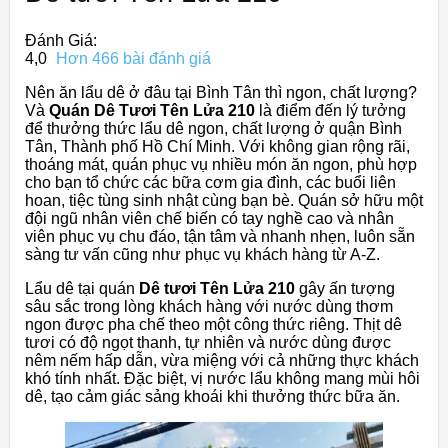
Đánh Giá:
4,0
Hơn 466 bài đánh giá
Nên ăn lẩu dê ở đâu tại Bình Tân thì ngon, chất lượng?
Và
Quán Dê Tươi Tên Lửa 210
là điểm đến lý tưởng
để thưởng thức lẩu dê ngon, chất lượng ở quận Bình
Tân, Thành phố Hồ Chí Minh. Với không gian rộng rãi,
thoáng mát, quán phục vụ nhiều món ăn ngon, phù hợp
cho bạn tổ chức các bữa cơm gia đình, các buổi liên
hoan, tiệc tùng sinh nhật cùng bạn bè. Quán sở hữu một
đội ngũ nhân viên chế biến có tay nghề cao và nhân
viên phục vụ chu đáo, tận tâm và nhanh nhẹn, luôn sẵn
sàng tư vấn cũng như phục vụ khách hàng từ A-Z.
Lẩu dê tại quán
Dê tươi Tên Lửa 210
gây ấn tượng
sâu sắc trong lòng khách hàng với nước dùng thơm
ngon được pha chế theo một công thức riêng. Thịt dê
tươi có độ ngọt thanh, tự nhiên và nước dùng được
nêm nếm hấp dẫn, vừa miệng với cả những thực khách
khó tính nhất. Đặc biệt, vị nước lẩu không mang mùi hôi
dê, tạo cảm giác sảng khoái khi thưởng thức bữa ăn.