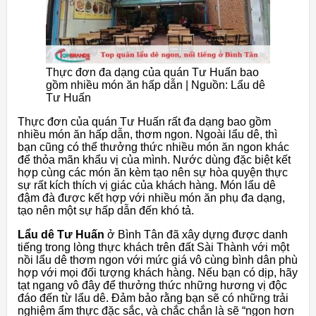
Thực đơn đa dạng của quán Tư Huấn bao
gồm nhiều món ăn hấp dẫn | Nguồn: Lẩu dê
Tư Huấn
Thực đơn của quán Tư Huấn rất đa dạng bao gồm
nhiều món ăn hấp dẫn, thơm ngon. Ngoài lẩu dê, thì
bạn cũng có thể thưởng thức nhiều món ăn ngon khác
để thỏa mãn khẩu vị của mình. Nước dùng đặc biệt kết
hợp cùng các món ăn kèm tạo nên sự hòa quyện thực
sự rất kích thích vị giác của khách hàng. Món lẩu dê
đậm đà được kết hợp với nhiều món ăn phụ đa dạng,
tạo nên một sự hấp dẫn đến khó tả.
Lẩu dê Tư Huấn
ở Bình Tân đã xây dựng được danh
tiếng trong lòng thực khách trên đất Sài Thành với một
nồi lẩu dê thơm ngon với mức giá vô cùng bình dân phù
hợp với mọi đối tượng khách hàng. Nếu bạn có dịp, hãy
tạt ngang vô đây để thưởng thức những hương vị độc
đáo đến từ lẩu dê. Đảm bảo rằng bạn sẽ có những trải
nghiệm ẩm thực đặc sắc, và chắc chắn là sẽ “ngon hơn