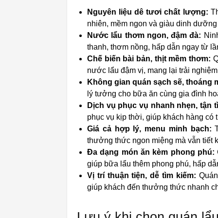
Nguyên liệu dê tươi chất lượng:
Th
nhiên, mềm ngon và giàu dinh dưỡng 
Nước lẩu thơm ngon, đậm đà:
Ninh
thanh, thơm nồng, hấp dẫn ngay từ lần
Chế biến bài bản, thịt mềm thơm:
Qu
nước lẩu đậm vị, mang lại trải nghiệ
Không gian quán sạch sẽ, thoáng 
lý tưởng cho bữa ăn cùng gia đình h
Dịch vụ phục vụ nhanh nhẹn, tận t
phục vụ kịp thời, giúp khách hàng có t
Giá cả hợp lý, menu minh bạch:
T
thưởng thức ngon miệng mà vẫn tiết k
Đa dạng món ăn kèm phong phú:
giúp bữa lẩu thêm phong phú, hấp dẫ
Vị trí thuận tiện, dễ tìm kiếm:
Quán 
giúp khách đến thưởng thức nhanh chó
Lưu ý khi chọn quán lẩu