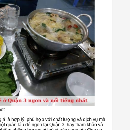
net
iá là hợp lý, phù hợp với chất lượng và dịch vụ mà
ột quán lẩu dê ngon tại Quận 3, hãy tham khảo và
ghiệm những hương vị thú vị này cùng gia đình và