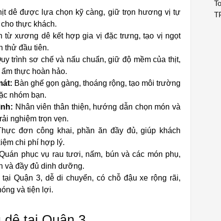
To
ịt dê được lựa chọn kỹ càng, giữ trọn hương vị tự
T
cho thực khách.
 từ xương dê kết hợp gia vị đặc trưng, tạo vị ngọt
 thử đầu tiên.
y trình sơ chế và nấu chuẩn, giữ độ mềm của thịt,
m ẩm thực hoàn hảo.
mát:
Bàn ghế gọn gàng, thoáng rộng, tạo môi trường
oặc nhóm bạn.
ình:
Nhân viên thân thiện, hướng dẫn chọn món và
rải nghiệm trọn vẹn.
hực đơn công khai, phần ăn đầy đủ, giúp khách
iệm chi phí hợp lý.
Quán phục vụ rau tươi, nấm, bún và các món phụ,
n và đầy đủ dinh dưỡng.
tại Quận 3, dễ di chuyển, có chỗ đậu xe rộng rãi,
ng và tiện lợi.
 dê tại Quận 3