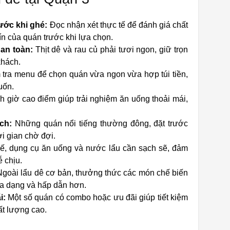
ước khi ghé:
Đọc nhận xét thực tế để đánh giá chất
ín của quán trước khi lựa chọn.
an toàn:
Thịt dê và rau củ phải tươi ngon, giữ trọn
khách.
tra menu để chọn quán vừa ngon vừa hợp túi tiền,
uốn.
h giờ cao điểm giúp trải nghiệm ăn uống thoải mái,
ch:
Những quán nổi tiếng thường đông, đặt trước
ời gian chờ đợi.
, dụng cụ ăn uống và nước lẩu cần sạch sẽ, đảm
 chịu.
goài lẩu dê cơ bản, thưởng thức các món chế biến
đa dạng và hấp dẫn hơn.
i:
Một số quán có combo hoặc ưu đãi giúp tiết kiệm
ất lượng cao.