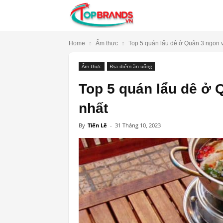
TopBrands.vn
Home
Ẩm thực
Top 5 quán lẩu dê ở Quận 3 ngon và
Ẩm thực
Địa điểm ăn uống
Top 5 quán lẩu dê ở 
nhất
By
Tiến Lê
-
31 Tháng 10, 2023