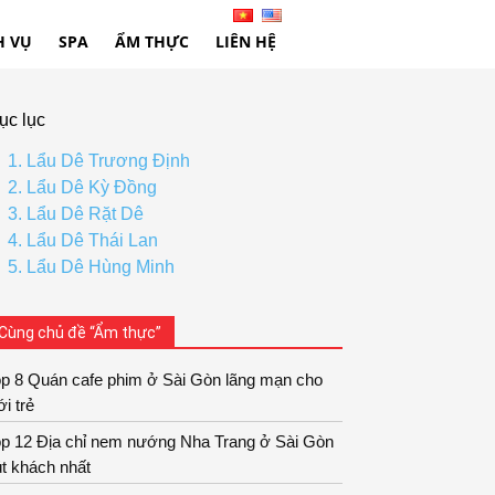
H VỤ
SPA
ẨM THỰC
LIÊN HỆ
ục lục
1. Lẩu Dê Trương Định
2. Lẩu Dê Kỳ Đồng
3. Lẩu Dê Rặt Dê
4. Lẩu Dê Thái Lan
5. Lẩu Dê Hùng Minh
Cùng chủ đề “Ẩm thực”
op 8 Quán cafe phim ở Sài Gòn lãng mạn cho
ới trẻ
op 12 Địa chỉ nem nướng Nha Trang ở Sài Gòn
t khách nhất