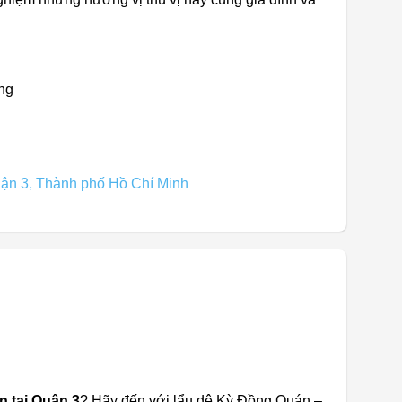
ng
ận 3, Thành phố Hồ Chí Minh
n tại Quận 3
? Hãy đến với lẩu dê Kỳ Đồng Quán –