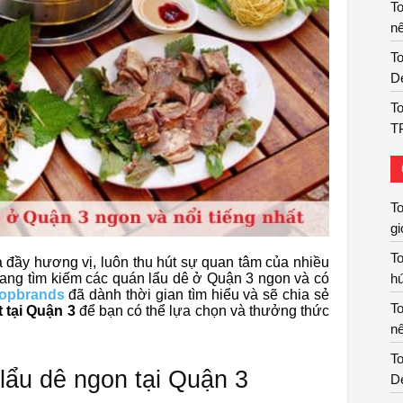
T
nê
To
De
To
T
T
gi
T
đầy hương vị, luôn thu hút sự quan tâm của nhiều
 đang tìm kiếm các quán lẩu dê ở Quận 3 ngon và có
hú
opbrands
đã dành thời gian tìm hiểu và sẽ chia sẻ
T
 tại Quận 3
để bạn có thể lựa chọn và thưởng thức
nê
To
lẩu dê ngon tại Quận 3
De