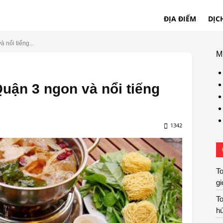
ĐỊA ĐIỂM
DỊC
 nổi tiếng...
M
Quận 3 ngon và nổi tiếng
1342
T
gi
T
hú