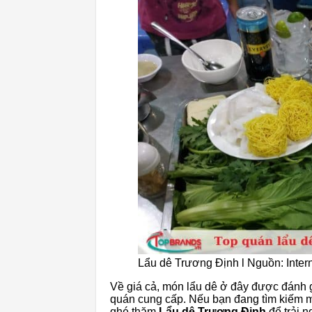
Lẩu dê Trương Định l Nguồn: Inter
Về giá cả, món lẩu dê ở đây được đánh g
quán cung cấp. Nếu bạn đang tìm kiếm m
ghé thăm
Lẩu dê Trương Định
để trải n