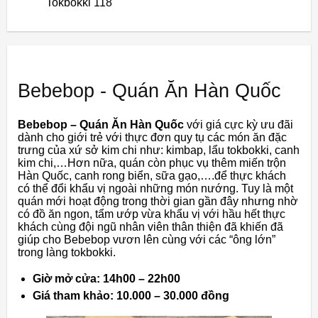
Tokbokki 118
Bebebop - Quán Ăn Hàn Quốc
Bebebop – Quán Ăn Hàn Quốc
với giá cực kỳ ưu đãi
dành cho giới trẻ với thực đơn quy tụ các món ăn đặc
trưng của xứ sở kim chi như: kimbap, lẩu tokbokki, canh
kim chi,…Hơn nữa, quán còn phục vụ thêm miến trộn
Hàn Quốc, canh rong biển, sữa gạo,….để thực khách
có thể đổi khẩu vị ngoài những món nướng. Tuy là một
quán mới hoạt động trong thời gian gần đây nhưng nhờ
có đồ ăn ngon, tẩm ướp vừa khẩu vị với hầu hết thực
khách cùng đội ngũ nhân viên thân thiện đã khiến đã
giúp cho Bebebop vươn lên cùng với các “ông lớn”
trong làng tokbokki.
Giờ mở cửa: 14h00 – 22h00
Giá tham khảo: 10.000 – 30.000 đồng