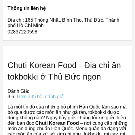
Thông tin liên hệ
Địa chỉ: 165 Thống Nhất, Bình Thọ, Thủ Đức, Thành
phố Hồ Chí Minh
02837220598
Chuti Korean Food - Địa chỉ ăn
tokbokki ở Thủ Đức ngon
Đánh Giá:
3,6
Hơn 335 bài đánh giá
Là một tín đồ của những bộ phim Hàn Quốc làm sao mà
bỏ qua được các món ăn như gà rán, tokbokki được
đúng không nào? Ngay bây giờ, chúng tôi xin giới thiệu
đến bạn đọc
Chuti Korean Food
– nơi cung cấp những
món ăn đúng chuẩn Hàn Quốc. Menu quán đa dạng với
các món ăn của xứ sở kim chi như: tokbokki, mì cay, mì