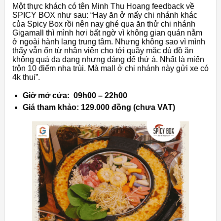
Một thực khách có tên Minh Thu Hoang feedback về
SPICY BOX như sau: “Hay ăn ở mấy chi nhánh khác
của Spicy Box rồi nên nay ghé qua ăn thử chi nhánh
Gigamall thì mình hơi bất ngờ vì không gian quán nằm
ở ngoài hành lang trung tâm. Nhưng không sao vì mình
thấy vẫn ổn từ nhân viên cho tới quầy mặc dù đồ ăn
không quá đa dạng nhưng đáng để thử á. Nhất là miến
trộn 10 điểm nha trùi. Mà mall ở chi nhánh này gửi xe có
4k thui”.
Giờ mở cửa: 09h00 – 22h00
Giá tham khảo: 129.000 đồng (chưa VAT)