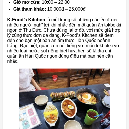
Giờ mở cửa:
10:00 – 22:00
Giá tham khảo:
10.000đ – 25.000đ
K-Food’s Kitchen
là một trong số những cái tên được
nhiều người nghĩ tới khi nhắc đến một quán ăn tokbokki
ngon ở Thủ Đức. Chưa dừng lại ở đó, với mức giá hợp
lý cùng thực đơn đa dạng, K-Food’s Kitchen sẽ đem
đến cho bạn một bàn ăn ẩm thực Hàn Quốc hoành
tráng. Đặc biệt, quán còn nổi tiếng với món tokbokki với
nhiều loại nước sốt riêng biệt hứa hẹn sẽ là địa chỉ
quán ăn Hàn Quốc ngon đúng điệu mà bạn nên cân
nhắc.