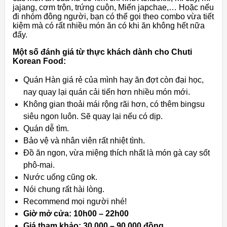
jajang, cơm trộn, trứng cuộn, Miến japchae,… Hoặc nếu
đi nhóm đông người, bạn có thể gọi theo combo vừa tiết
kiệm mà có rất nhiều món ăn có khi ăn không hết nữa
đấy.
Một số đánh giá từ thực khách dành cho Chuti
Korean Food:
Quán Hàn giá rẻ của mình hay ăn đợt còn đại học,
nay quay lại quán cải tiến hơn nhiều món mới.
Không gian thoải mái rộng rãi hơn, có thêm bingsu
siêu ngon luôn. Sẽ quay lại nếu có dịp.
Quán dễ tìm.
Bảo vệ và nhân viên rất nhiệt tình.
Đồ ăn ngon, vừa miệng thích nhất là món gà cay sốt
phô-mai.
Nước uống cũng ok.
Nói chung rất hài lòng.
Recommend mọi người nhé!
Giờ mở cửa: 10h00 – 22h00
Giá tham khảo: 30.000 – 90.000 đồng