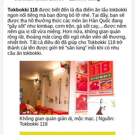
Tokbokki 118
được biết đến là địa điểm ăn lẩu tokbokki
ngon nổi tiếng mà bạn đừng bỏ lỡ nhé. Tại đây, bạn sẽ
được tha hồ thưởng thức các món ăn Hàn Quốc đang
“gây sốt” như kimbap, cơm trộn, gà sốt cay,…được nêm
nếm gia vị rất vừa miệng. Hơn nữa, không gian quán
rộng rãi, thoáng mát cùng đội ngũ nhân viên dễ thương,
nhiệt tình. Tất cả điều đó đã giúp cho Tokbokki 118 trở
thành cái tên được giới trẻ “săn lùng” mỗi khi có nhu
cầu ăn tokbokki.
Không gian quán giản dị, mộc mạc. | Nguồn:
Tokbokki 118