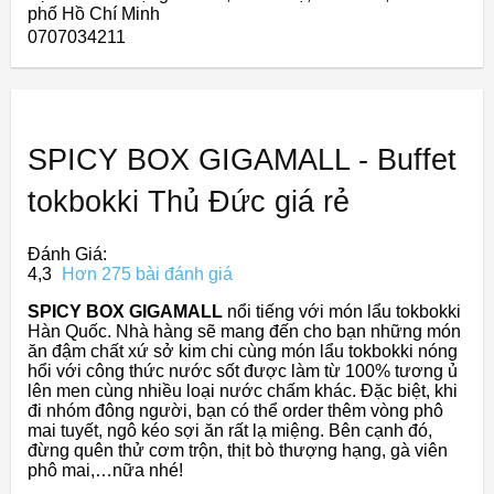
phố Hồ Chí Minh
0707034211
SPICY BOX GIGAMALL - Buffet
tokbokki Thủ Đức giá rẻ
Đánh Giá:
4,3
Hơn 275 bài đánh giá
SPICY BOX GIGAMALL
nổi tiếng với món lẩu tokbokki
Hàn Quốc. Nhà hàng sẽ mang đến cho bạn những món
ăn đậm chất xứ sở kim chi cùng món lẩu tokbokki nóng
hổi với công thức nước sốt được làm từ 100% tương ủ
lên men cùng nhiều loại nước chấm khác. Đặc biệt, khi
đi nhóm đông người, bạn có thể order thêm vòng phô
mai tuyết, ngô kéo sợi ăn rất lạ miệng. Bên cạnh đó,
đừng quên thử cơm trộn, thịt bò thượng hạng, gà viên
phô mai,…nữa nhé!