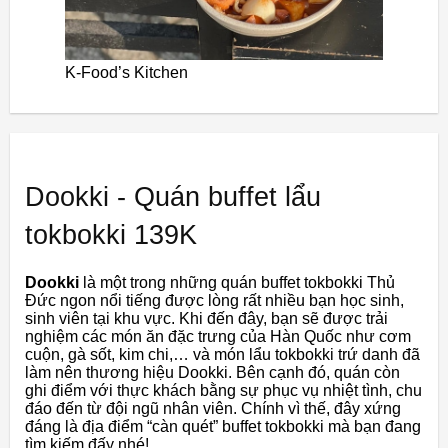
K-Food’s Kitchen
Dookki - Quán buffet lẩu
tokbokki 139K
Dookki
là một trong những quán buffet tokbokki Thủ
Đức ngon nổi tiếng được lòng rất nhiều bạn học sinh,
sinh viên tại khu vực. Khi đến đây, bạn sẽ được trải
nghiệm các món ăn đặc trưng của Hàn Quốc như cơm
cuộn, gà sốt, kim chi,… và món lẩu tokbokki trứ danh đã
làm nên thương hiệu Dookki. Bên cạnh đó, quán còn
ghi điểm với thực khách bằng sự phục vụ nhiệt tình, chu
đáo đến từ đội ngũ nhân viên. Chính vì thế, đây xứng
đáng là địa điểm “càn quét” buffet tokbokki mà bạn đang
tìm kiếm đấy nhé!