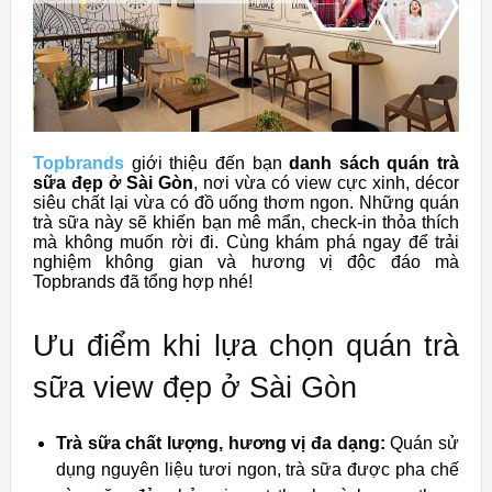
Topbrands
giới thiệu đến bạn
danh sách quán trà
sữa đẹp ở Sài Gòn
, nơi vừa có view cực xinh, décor
siêu chất lại vừa có đồ uống thơm ngon. Những quán
trà sữa này sẽ khiến bạn mê mẩn, check-in thỏa thích
mà không muốn rời đi. Cùng khám phá ngay để trải
nghiệm không gian và hương vị độc đáo mà
Topbrands đã tổng hợp nhé!
Ưu điểm khi lựa chọn quán trà
sữa view đẹp ở Sài Gòn
Trà sữa chất lượng, hương vị đa dạng:
Quán sử
dụng nguyên liệu tươi ngon, trà sữa được pha chế