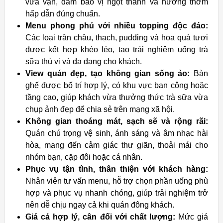
vừa vặn, đảm bảo vị ngọt thanh và hương thơm
hấp dẫn đúng chuẩn.
Menu phong phú với nhiều topping độc đáo:
Các loại trân châu, thạch, pudding và hoa quả tươi
được kết hợp khéo léo, tạo trải nghiệm uống trà
sữa thú vị và đa dạng cho khách.
View quán đẹp, tạo không gian sống ảo:
Bàn
ghế được bố trí hợp lý, có khu vực ban công hoặc
tầng cao, giúp khách vừa thưởng thức trà sữa vừa
chụp ảnh đẹp để chia sẻ trên mạng xã hội.
Không gian thoáng mát, sạch sẽ và rộng rãi:
Quán chú trọng vệ sinh, ánh sáng và âm nhạc hài
hòa, mang đến cảm giác thư giãn, thoải mái cho
nhóm bạn, cặp đôi hoặc cá nhân.
Phục vụ tận tình, thân thiện với khách hàng:
Nhân viên tư vấn menu, hỗ trợ chọn phần uống phù
hợp và phục vụ nhanh chóng, giúp trải nghiệm trở
nên dễ chịu ngay cả khi quán đông khách.
Giá cả hợp lý, cân đối với chất lượng:
Mức giá