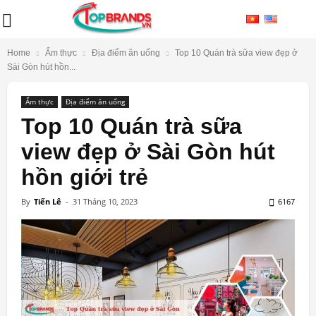
Home
Ẩm thực
Địa điểm ăn uống
Top 10 Quán trà sữa view đẹp ở
Sài Gòn hút hồn...
Ẩm thực
Địa điểm ăn uống
Top 10 Quán trà sữa
view đẹp ở Sài Gòn hút
hồn giới trẻ
By
Tiến Lê
-
31 Tháng 10, 2023
6167