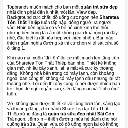
Topbrands muốn mách cho bạn một
quán trà sữa đẹp
nhất định phải đến ít nhất một lần. View đẹp,
Background cực chất, đồ uống cực ngon nên
Sharetea
Tôn Thất Thiệp
luôn tấp nập, đông người ra người
vào. Nhìn bên ngoài có vẻ bé bé xinh xinh thế thôi
nhưng bên trong là cả một không gian khá rộng rãi đấy
nhé, đặc biệt là rất hòa hợp với thiên nhiên. Bạn nào
thích ngắm nghía đường xá thì cứ chọn vị trí sát cửa sổ
ở tầng 1.
Khi nào mà muốn “đi trốn” thì cứ một mạch lên tầng trên
của Sharetea Tôn Thất Thiệp bạn nhé. Thiết kế không
gian mở, nhiều cây xanh, lại lạ mắt và cực kỳ thoáng
đãng. Không nhà bên trong có máy lạnh, còn khoảng
ngoài ban công thì không có máy lạnh đâu nhưng lại rất
thoáng nhé. Tối đến thì đây cũng là nơi được nhiều bạn
trẻ chọn để ngồi ngắm sao, siêu lãng mạn và “tình củm”
luôn.
Với không gian được thiết kế vô cùng tươi tắn, sáng tạo
và thoáng đãng, chi nhánh Share Tea tại Tôn Thất
Thiệp xứng đáng là
quán trà sữa đẹp nhất Sài Gòn
.
Trà ngon, tiệm xịn – thiên đường mùa hè dành cho hội
cuồng trà sữa. Quán vừa có đồ uống ngon lại có không