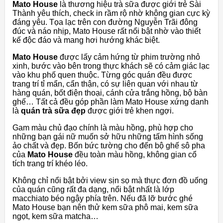
Mato House
là thương hiệu trà sữa được giới trẻ Sài
Thành yêu thích, check in rầm rộ nhờ không gian cực kỳ
đáng yêu. Tọa lạc trên con đường Nguyễn Trãi đông
đúc và náo nhịp, Mato House rất nổi bật nhờ vào thiết
kế độc đáo và mang hơi hướng khác biệt.
Mato House
được lấy cảm hứng từ phim trường nhỏ
xinh, bước vào bên trong thực khách sẽ có cảm giác lạc
vào khu phố quen thuộc. Từng góc quán đều được
trang trí tỉ mẩn, cẩn thận, có sự liên quan với nhau từ
hàng quán, bốt điện thoại, cánh cửa trắng hồng, bộ bàn
ghế… Tất cả đều góp phần làm Mato House xứng danh
là
quán trà sữa đẹp
được giới trẻ khen ngợi.
Gam màu chủ đạo chính là màu hồng, phù hợp cho
những bạn gái nữ muốn sở hữu những tấm hình sống
ảo chất và đẹp. Bốn bức tường cho đến bộ ghế sô pha
của
Mato House
đều toàn màu hồng, không gian cổ
tích trang trí khéo léo.
Không chỉ nổi bật bởi view sịn sọ mà thực đơn đồ uống
của quán cũng rất đa dạng, nổi bật nhất là lớp
macchiato béo ngậy phía trên. Nếu đã lỡ bước ghé
Mato House bạn nên thử kem sữa phô mai, kem sữa
ngọt, kem sữa matcha…