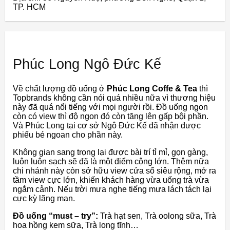
TP. HCM
Phúc Long Ngô Đức Kế
Về chất lượng đồ uống ở
Phúc Long Coffe & Tea
thì
Topbrands không cần nói quá nhiều nữa vì thương hiệu
này đã quá nổi tiếng với mọi người rồi. Đồ uống ngon
còn có view thì độ ngon đó còn tăng lên gấp bội phần.
Và Phúc Long tại cơ sở Ngô Đức Kế đã nhận được
phiếu bé ngoan cho phần này.
Không gian sang trọng lại được bài trí tỉ mỉ, gọn gàng,
luôn luôn sạch sẽ đã là một điểm cộng lớn. Thêm nữa
chi nhánh này còn sở hữu view cửa sổ siêu rộng, mở ra
tầm view cực lớn, khiến khách hàng vừa uống trà vừa
ngắm cảnh. Nếu trời mưa nghe tiếng mưa lách tách lại
cực kỳ lãng mạn.
Đồ uống “must – try”:
Trà hạt sen, Trà oolong sữa, Trà
hoa hồng kem sữa, Trà long tĩnh…