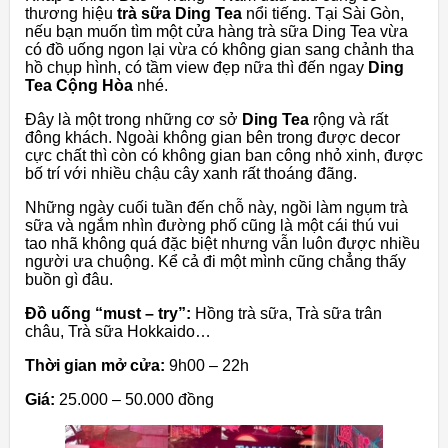
thương hiệu
trà sữa Ding Tea
nổi tiếng. Tại Sài Gòn,
nếu bạn muốn tìm một cửa hàng trà sữa Ding Tea vừa
có đồ uống ngon lại vừa có không gian sang chảnh tha
hồ chụp hình, có tầm view đẹp nữa thì đến ngay
Ding
Tea Cộng Hòa
nhé.
Đây là một trong những cơ sở
Ding Tea
rộng và rất
đông khách. Ngoài không gian bên trong được decor
cực chất thì còn có không gian ban công nhỏ xinh, được
bố trí với nhiều chậu cây xanh rất thoáng đãng.
Những ngày cuối tuần đến chỗ này, ngồi làm ngụm trà
sữa và ngắm nhìn đường phố cũng là một cái thú vui
tao nhã không quá đặc biệt nhưng vẫn luôn được nhiều
người ưa chuộng. Kể cả đi một mình cũng chẳng thấy
buồn gì đâu.
Đồ uống “must – try”:
Hồng trà sữa, Trà sữa trân
châu, Trà sữa Hokkaido…
Thời gian mở cửa:
9h00 – 22h
Giá:
25.000 – 50.000 đồng