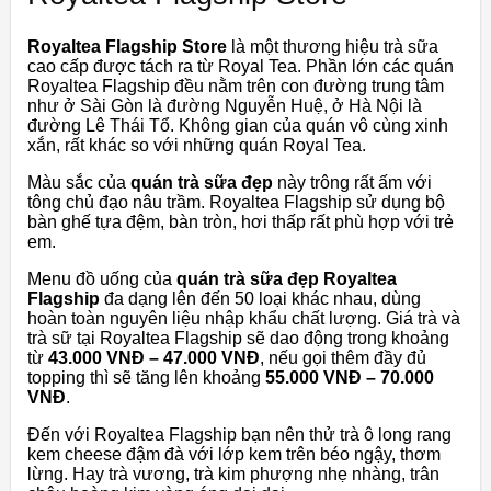
Royaltea Flagship Store
là một thương hiệu trà sữa
cao cấp được tách ra từ Royal Tea. Phần lớn các quán
Royaltea Flagship đều nằm trên con đường trung tâm
như ở Sài Gòn là đường Nguyễn Huệ, ở Hà Nội là
đường Lê Thái Tổ. Không gian của quán vô cùng xinh
xắn, rất khác so với những quán Royal Tea.
Màu sắc của
quán trà sữa đẹp
này trông rất ấm với
tông chủ đạo nâu trầm. Royaltea Flagship sử dụng bộ
bàn ghế tựa đệm, bàn tròn, hơi thấp rất phù hợp với trẻ
em.
Menu đồ uống của
quán trà sữa đẹp Royaltea
Flagship
đa dạng lên đến 50 loại khác nhau, dùng
hoàn toàn nguyên liệu nhập khẩu chất lượng. Giá trà và
trà sữ tại Royaltea Flagship sẽ dao động trong khoảng
từ
43.000 VNĐ – 47.000 VNĐ
, nếu gọi thêm đầy đủ
topping thì sẽ tăng lên khoảng
55.000 VNĐ – 70.000
VNĐ
.
Đến với Royaltea Flagship bạn nên thử trà ô long rang
kem cheese đậm đà với lớp kem trên béo ngậy, thơm
lừng. Hay trà vương, trà kim phượng nhẹ nhàng, trân