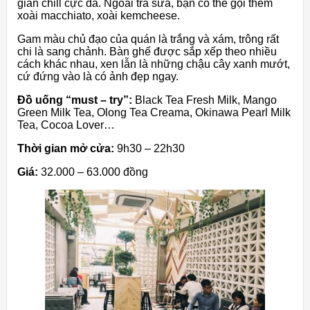
gian chill cực đã. Ngoài trà sữa, bạn có thể gọi thêm
xoài macchiato, xoài kemcheese.
Gam màu chủ đạo của quán là trắng và xám, trông rất
chi là sang chảnh. Bàn ghế được sắp xếp theo nhiều
cách khác nhau, xen lẫn là những chậu cây xanh mướt,
cứ đứng vào là có ảnh đẹp ngay.
Đồ uống “must – try”:
Black Tea Fresh Milk, Mango
Green Milk Tea, Olong Tea Creama, Okinawa Pearl Milk
Tea, Cocoa Lover…
Thời gian mở cửa:
9h30 – 22h30
Giá:
32.000 – 63.000 đồng