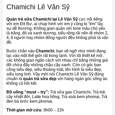
Chamichi Lê Văn Sỹ
Quán trà sữa Chamichi tại Lê Văn Sỹ
cực nổi tiếng
với em Đít Bự, ai chụp hình với em ý cũng bị “ẻm” lây
sự dễ thương. Không gian quán với tone màu chủ yếu
là trắng, đỏ và xanh dương, siêu rộng rãi nên đi nhóm 2,
4, 6 người hay nhóm đông người đều không phải là vấn
đề.
Bước chân vào
Chamichi
, bạn sẽ ngỡ như mình đang
lạc vào một thế giới rất trong lành. Với lối thiết kế mở,
các không gian ngăn cách với nhau chỉ bằng những giá
đỡ chứa đầy những chậu cây xanh. Còn có góc ban
công siêu đẹp, siêu thoáng mát, lên hình là siêu đẹp,
siêu lung linh. Vậy mới nói Chamichi Lê Văn Sỹ đúng
chuẩn là
quán trà sữa đẹp
với hàng ngàn góc sống ảo
không có hồi kết.
Đồ uống “must – try”:
Trà sữa gạo Chamichi, Trà trái
cây nhiệt đới, Latte hoa hồng, Trà xoài kem phomai, Trà
đen bá tước kem phomai.
Thời gian mở cửa:
9h00 – 22h