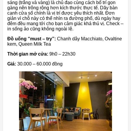
sáng (trắng và vàng) là chủ đạo cùng cách bố trí gọn
gàng nên trông rộng hơn kích thước thực tế. Dãy bàn
cạnh cửa sổ chính là vị trí được yêu thích nhất. Đơn
giản vì chỗ này có thể nhìn ra đường phố, dù ngày hay
đêm đều mang tới cho bạn cảm giác khá thú vị. Check –
in sống ảo cũng không ngoài lệ.
Đồ uống “must – try”:
Chanh dây Macchiato, Ovaltine
kem, Queen Milk Tea
Thời gian mở cửa:
9h0 – 22h30
Giá:
30.000 – 60.000 đồng