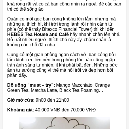
khá rộng rãi và có cả ban công nhìn ra ngoài để các bạn
trẻ có thể sống ảo.
Quán có một góc ban công không lớn lắm, nhưng mà
những ai thích hít khí trời trong lành rồi nhìn cảnh tứ
phía (có thể thấy Bitexco Financial Tower) thì khi đến
HEBES Tea House and Café
hãy nhanh chân lên nhé.
Bởi rất nhiều người thích chỗ này ấy, chậm chân là
không còn chỗ đâu nha.
Cũng có một gian phòng ngăn cách với ban công bởi
tấm kính cực lớn nên trong phòng lúc nào cũng ngập
tràn ánh sáng tự nhiên, ít khi phải bật đèn. Những bức
ảnh tự sướng cũng vì thế mà nổi trội và đẹp hơn bội
phần đấy.
Đồ uống “must – try”:
Mango Macchiato, Orange
Green Tea, Matcha Latte, Black Tea Foaming…
Giờ mở cửa:
9h00 đén 21h00
Khoảng giá:
40.000 VNĐ đến 70.000 VNĐ