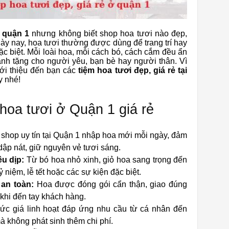
 quận 1
nhưng không biết shop hoa tươi nào đẹp,
ày nay, hoa tươi thường được dùng để trang trí hay
c biệt. Mỗi loài hoa, mỗi cách bó, cách cắm đều ẩn
dành tặng cho người yêu, bạn bè hay người thân. Vì
ới thiệu đến bạn các
tiệm hoa tươi đẹp, giá rẻ tại
y nhé!
hoa tươi ở Quận 1 giá rẻ
shop uy tín tại Quận 1 nhập hoa mới mỗi ngày, đảm
ập nát, giữ nguyên vẻ tươi sáng.
u dịp:
Từ bó hoa nhỏ xinh, giỏ hoa sang trọng đến
 niệm, lễ tết hoặc các sự kiện đặc biệt.
an toàn:
Hoa được đóng gói cẩn thận, giao đúng
 khi đến tay khách hàng.
c giá linh hoạt đáp ứng nhu cầu từ cá nhân đến
 không phát sinh thêm chi phí.