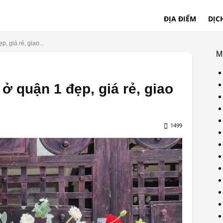
ĐỊA ĐIỂM
DỊC
, giá rẻ, giao...
M
ở quận 1 đẹp, giá rẻ, giao
1499