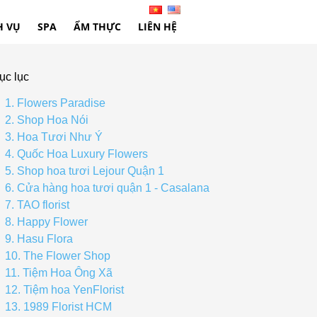
H VỤ
SPA
ẨM THỰC
LIÊN HỆ
ục lục
1. Flowers Paradise
2. Shop Hoa Nói
3. Hoa Tươi Như Ý
4. Quốc Hoa Luxury Flowers
5. Shop hoa tươi Lejour Quận 1
6. Cửa hàng hoa tươi quận 1 - Casalana
7. TAO florist
8. Happy Flower
9. Hasu Flora
10. The Flower Shop
11. Tiệm Hoa Ông Xã
12. Tiệm hoa YenFlorist
13. 1989 Florist HCM