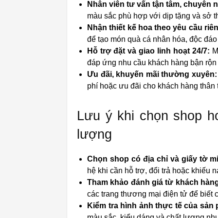
Nhân viên tư vấn tận tâm, chuyên 
màu sắc phù hợp với dịp tặng và sở t
Nhận thiết kế hoa theo yêu cầu riê
để tạo món quà cá nhân hóa, độc đáo 
Hỗ trợ đặt và giao linh hoạt 24/7:
Mộ
đáp ứng nhu cầu khách hàng bận rộn 
Ưu đãi, khuyến mãi thường xuyên:
phí hoặc ưu đãi cho khách hàng thân t
Lưu ý khi chọn shop ho
lượng
Chọn shop có địa chỉ và giấy tờ m
hệ khi cần hỗ trợ, đổi trả hoặc khiếu 
Tham khảo đánh giá từ khách hàng
các trang thương mại điện tử để biết c
Kiểm tra hình ảnh thực tế của sản
màu sắc, kiểu dáng và chất lượng nh