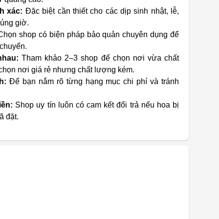
h xác:
Đặc biệt cần thiết cho các dịp sinh nhật, lễ,
úng giờ.
họn shop có biện pháp bảo quản chuyên dụng để
 chuyển.
nhau:
Tham khảo 2–3 shop để chọn nơi vừa chất
chọn nơi giá rẻ nhưng chất lượng kém.
h:
Để bạn nắm rõ từng hạng mục chi phí và tránh
iền:
Shop uy tín luôn có cam kết đổi trả nếu hoa bị
ã đặt.