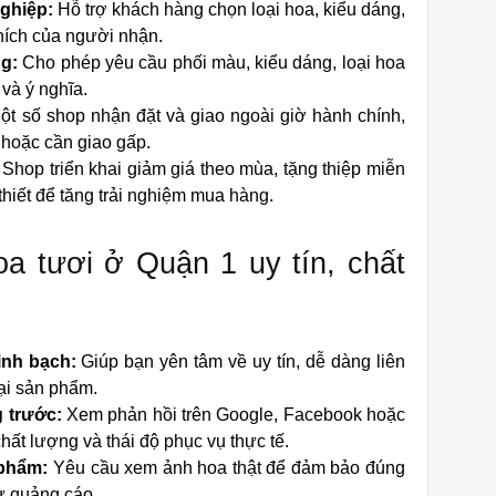
nghiệp:
Hỗ trợ khách hàng chọn loại hoa, kiểu dáng,
hích của người nhận.
ng:
Cho phép yêu cầu phối màu, kiểu dáng, loại hoa
và ý nghĩa.
t số shop nhận đặt và giao ngoài giờ hành chính,
hoặc cần giao gấp.
Shop triển khai giảm giá theo mùa, tặng thiệp miễn
hiết để tăng trải nghiệm mua hàng.
a tươi ở Quận 1 uy tín, chất
inh bạch:
Giúp bạn yên tâm về uy tín, dễ dàng liên
nại sản phẩm.
 trước:
Xem phản hồi trên Google, Facebook hoặc
hất lượng và thái độ phục vụ thực tế.
 phẩm:
Yêu cầu xem ảnh hoa thật để đảm bảo đúng
ư quảng cáo.