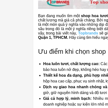
Bạn đang muốn tìm một
shop hoa tươi
chất lượng mà giá cả phải chăng. Bởi ng
là một món quà ý nghĩa vào những dịp đặ
sâu trong đó là một ý nghĩa riêng biệt 
vậy, trong bài viết này,
Topbrands
sẽ gi
Quận 1, TPHCM.
Hãy cùng tìm hiểu nga
Ưu điểm khi chọn shop 
Hoa luôn tươi, chất lượng cao:
Các 
bảo hoa luôn nở đẹp, không héo hay d
Thiết kế hoa đa dạng, phù hợp nhiề
hộp hoa cao cấp, phục vụ sinh nhật, kỷ
Dịch vụ giao hoa nhanh chóng và 
giờ, giữ nguyên hình dáng và độ tươi
Giá cả hợp lý, minh bạch:
Nhiều mứ
doanh nghiệp hoặc sự kiện lớn nhỏ mà