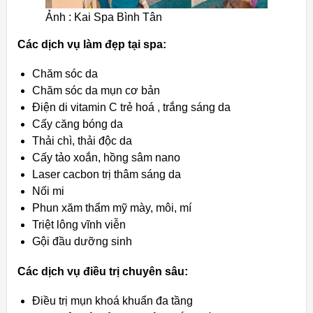
Ảnh : Kai Spa Bình Tân
Các dịch vụ làm đẹp tại spa:
Chăm sóc da
Chăm sóc da mụn cơ bản
Điện di vitamin C trẻ hoá , trắng sáng da
Cấy căng bóng da
Thải chì, thải độc da
Cấy tảo xoắn, hồng sâm nano
Laser cacbon trị thâm sáng da
Nối mi
Phun xăm thẩm mỹ mày, môi, mí
Triệt lông vĩnh viễn
Gội đầu dưỡng sinh
Các dịch vụ điều trị chuyên sâu:
Điều trị mụn khoá khuẩn đa tầng