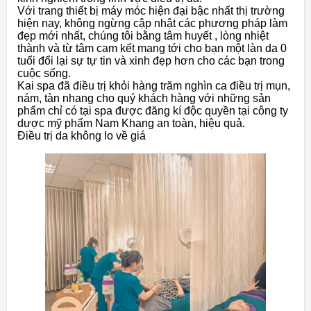
Với trang thiết bị máy móc hiện đại bậc nhất thị trường
hiện nay, không ngừng cập nhật các phương pháp làm
đẹp mới nhất, chúng tôi bằng tâm huyết , lòng nhiệt
thành và từ tâm cam kết mang tới cho bạn một làn da 0
tuổi đổi lại sự tự tin và xinh đẹp hơn cho các bạn trong
cuộc sống.
Kai spa đã điều trị khỏi hàng trăm nghìn ca điều trị mụn,
nám, tàn nhang cho quý khách hàng với những sản
phẩm chỉ có tại spa được đăng kí độc quyền tại công ty
dược mỹ phẩm Nam Khang an toàn, hiệu quả.
Điều trị da không lo về giá