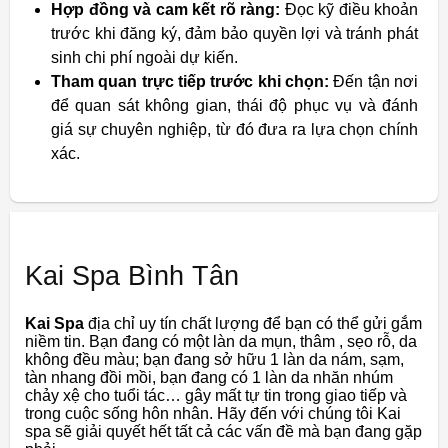
Hợp đồng và cam kết rõ ràng:
Đọc kỹ điều khoản
trước khi đăng ký, đảm bảo quyền lợi và tránh phát
sinh chi phí ngoài dự kiến.
Tham quan trực tiếp trước khi chọn:
Đến tận nơi
để quan sát không gian, thái độ phục vụ và đánh
giá sự chuyên nghiệp, từ đó đưa ra lựa chọn chính
xác.
Kai Spa Bình Tân
Kai Spa
địa chỉ uy tín chất lượng để bạn có thể gửi gắm
niềm tin. Bạn đang có một làn da mụn, thâm , sẹo rỗ, da
không đều màu; bạn đang sở hữu 1 làn da nám, sạm,
tàn nhang đồi mồi, bạn đang có 1 làn da nhăn nhúm
chảy xệ cho tuổi tác… gây mất tự tin trong giao tiếp và
trong cuộc sống hôn nhân. Hãy đến với chúng tôi Kai
spa sẽ giải quyết hết tất cả các vấn đề mà bạn đang gặp