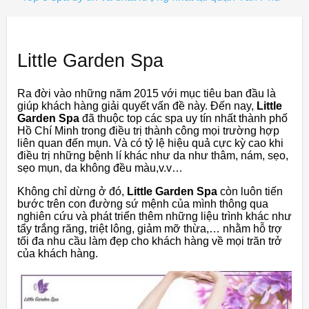
Little Garden Spa
Ra đời vào những năm 2015 với mục tiêu ban đầu là
giúp khách hàng giải quyết vấn đề này. Đến nay,
Little
Garden Spa
đã thuộc top các spa uy tín nhất thành phố
Hồ Chí Minh trong điều trị thành công mọi trường hợp
liên quan đến mụn. Và có tỷ lệ hiệu quả cực kỳ cao khi
điều trị những bệnh lí khác như da như thâm, nám, sẹo,
sẹo mụn, da không đều màu,v.v…
Không chỉ dừng ở đó,
Little Garden Spa
còn luôn tiến
bước trên con đường sứ mệnh của mình thông qua
nghiên cứu và phát triển thêm những liệu trình khác như
tẩy trắng răng, triệt lông, giảm mỡ thừa,… nhằm hỗ trợ
tối đa nhu cầu làm đẹp cho khách hàng về mọi trăn trở
của khách hàng.