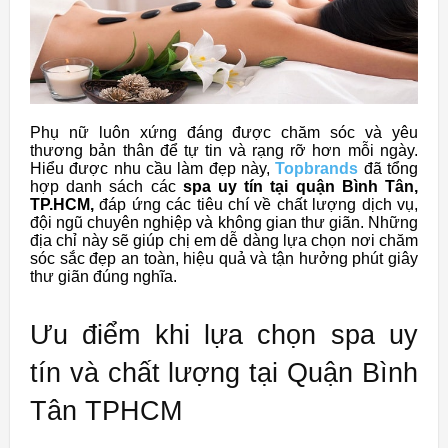
Phụ nữ luôn xứng đáng được chăm sóc và yêu
thương bản thân để tự tin và rạng rỡ hơn mỗi ngày.
Hiểu được nhu cầu làm đẹp này,
Topbrands
đã tổng
hợp danh sách các
spa uy tín tại quận Bình Tân,
TP.HCM,
đáp ứng các tiêu chí về chất lượng dịch vụ,
đội ngũ chuyên nghiệp và không gian thư giãn. Những
địa chỉ này sẽ giúp chị em dễ dàng lựa chọn nơi chăm
sóc sắc đẹp an toàn, hiệu quả và tận hưởng phút giây
thư giãn đúng nghĩa.
Ưu điểm khi lựa chọn spa uy
tín và chất lượng tại Quận Bình
Tân TPHCM