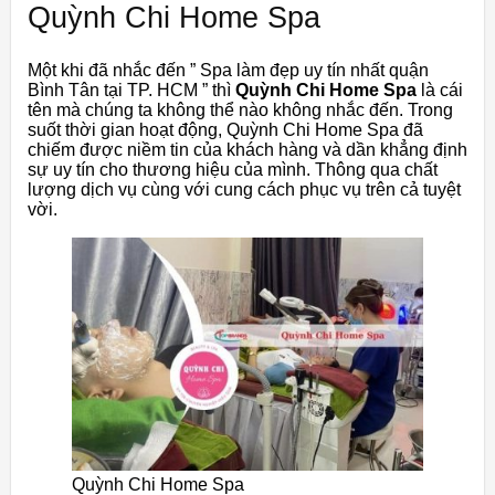
Quỳnh Chi Home Spa
Một khi đã nhắc đến ” Spa làm đẹp uy tín nhất quận
Bình Tân tại TP. HCM ” thì
Quỳnh Chi Home Spa
là cái
tên mà chúng ta không thể nào không nhắc đến. Trong
suốt thời gian hoạt động, Quỳnh Chi Home Spa đã
chiếm được niềm tin của khách hàng và dần khẳng định
sự uy tín cho thương hiệu của mình. Thông qua chất
lượng dịch vụ cùng với cung cách phục vụ trên cả tuyệt
vời.
Quỳnh Chi Home Spa