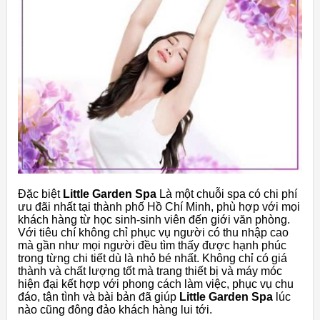
Đặc biệt
Little Garden Spa
Là một chuỗi spa có chi phí
ưu đãi nhất tại thành phố Hồ Chí Minh, phù hợp với mọi
khách hàng từ học sinh-sinh viên đến giới văn phòng.
Với tiêu chí không chỉ phục vụ người có thu nhập cao
mà gần như mọi người đều tìm thấy được hạnh phúc
trong từng chi tiết dù là nhỏ bé nhất. Không chỉ có giá
thành và chất lượng tốt mà trang thiết bị và máy móc
hiện đại kết hợp với phong cách làm việc, phục vụ chu
đáo, tận tình và bài bản đã giúp
Little Garden Spa
lúc
nào cũng đông đảo khách hàng lui tới.