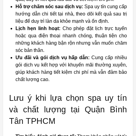
Hỗ trợ chăm sóc sau dịch vụ:
Spa uy tín cung cấp
hướng dẫn chi tiết tại nhà, theo dõi kết quả sau trị
liệu để duy trì làn da khỏe mạnh và ổn định.
Lịch hẹn linh hoạt:
Cho phép đặt lịch trực tuyến
hoặc qua điện thoại nhanh chóng, thuận tiện cho
những khách hàng bận rộn nhưng vẫn muốn chăm
sóc bản thân.
Ưu đãi và gói dịch vụ hấp dẫn:
Cung cấp nhiều
gói dịch vụ kết hợp với khuyến mãi thường xuyên,
giúp khách hàng tiết kiệm chi phí mà vẫn đảm bảo
chất lượng cao.
Lưu ý khi lựa chọn spa uy tín
và chất lượng tại Quận Bình
Tân TPHCM