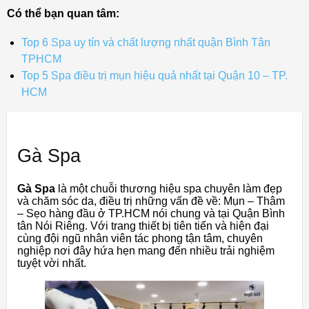
Có thể bạn quan tâm:
Top 6 Spa uy tín và chất lượng nhất quận Bình Tân
TPHCM
Top 5 Spa điều trị mụn hiệu quả nhất tại Quận 10 – TP.
HCM
Gà Spa
Gà Spa
là một chuỗi thương hiệu spa chuyên làm đẹp
và chăm sóc da, điều trị những vấn đề về: Mụn – Thâm
– Sẹo hàng đầu ở TP.HCM nói chung và tại Quận Bình
tân Nói Riêng. Với trang thiết bị tiên tiến và hiện đại
cùng đội ngũ nhân viên tác phong tận tâm, chuyên
nghiệp nơi đây hứa hẹn mang đến nhiều trải nghiệm
tuyệt vời nhất.