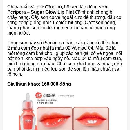
Chỉ ra mắt vài giờ đồng hồ, bộ sưu tập dòng
son
Peripera – Sugar Glow Lip Tint
đã nhanh chóng bị
cháy hàng. Cây son có vẻ ngoài cực dễ thương, đầu cọ
cong cong giống như 1 chiếc muỗng. Chất son bóng,
thành phần son có dưỡng nên môi bạn lúc nào cũng
mọn nước.
Dòng son này với 5 màu cơ bản, các nàng có thể chọn
2 màu cam đẹp nhất là màu 02 và màu 04. Màu 02 là
một tông cam khá chói, giúp các bạn gái có vẻ ngoài nổi
bật hơn, khá hợp vào ngày hè. Màu 04 là màu cam sữa,
mùi hơi giống dưa hấu. Chất son khá bóng và nhạt, nên
bạn phải đánh nhiều lớp son để son lên màu chuẩn và
rõ hơn.
Giá tham khảo: 160.000 đồng