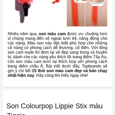
Nhiều năm qua,
son màu cam
được ưu chuộng hơn
vì chúng mang đến vẻ ngoài tươi trẻ, năng động cho
các nàng. Màu son này đặc biệt phù hợp cho những
cô nàng có phong cách dễ thương, cổ điển. Với tông
son cam nude thì đem lại vẻ đẹp sang trọng và huyền
bí, dành cho các nàng yêu thích lối trang điểm Tây Âu,
còn son màu cam tươi lại thích hợp với phong cách
trang điểm châu Á. Bài viết dưới đây, Topbrands sẽ
gợi ý chi tiết
15 thỏi son màu cam đẹp và bán chạy
nhất hiện nay
. Hãy cũng tìm hiểu ngay nhé!
Son Colourpop Lippie Stix màu