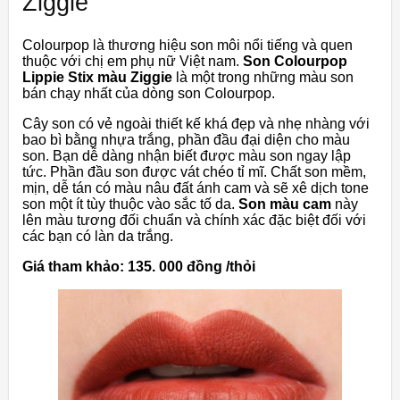
Ziggie
Colourpop là thương hiệu son môi nổi tiếng và quen
thuộc với chị em phụ nữ Việt nam.
Son Colourpop
Lippie Stix màu Ziggie
là một trong những màu son
bán chạy nhất của dòng son Colourpop.
Cây son có vẻ ngoài thiết kế khá đẹp và nhẹ nhàng với
bao bì bằng nhựa trắng, phần đầu đại diện cho màu
son. Bạn dễ dàng nhận biết được màu son ngay lập
tức. Phần đầu son được vát chéo tỉ mĩ. Chất son mềm,
mịn, dễ tán có màu nâu đất ánh cam và sẽ xê dịch tone
son một ít tùy thuộc vào sắc tố da.
Son màu cam
này
lên màu tương đối chuẩn và chính xác đặc biệt đối với
các bạn có làn da trắng.
Giá tham khảo: 135. 000 đồng /thỏi