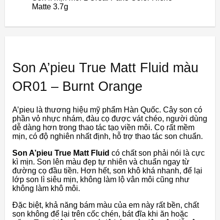
Matte 3.7g
Son A’pieu True Matt Fluid màu
OR01 – Burnt Orange
A’pieu là thương hiệu mỹ phẩm Hàn Quốc. Cây son có
phần vỏ nhực nhám, đàu cọ được vát chéo, người dùng
dễ dàng hơn trong thao tác tạo viền môi. Cọ rất mềm
mịn, có độ nghiên nhất định, hỗ trợ thao tác son chuẩn.
Son A’pieu True Matt Fluid
có chất son phải nói là cực
kì mịn. Son lên màu đẹp tự nhiên và chuẩn ngay từ
đường cọ đầu tiền. Hơn hết, son khô khá nhanh, để lại
lớp son lì siêu mịn, không làm lộ vân môi cũng như
không làm khô môi.
Đặc biệt, khả năng bám màu của em này rất bền, chất
son không để lại trên cốc chén, bát đĩa khi ăn hoặc