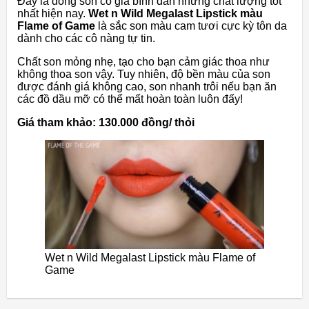
Đây là dòng son có giá bình dân nhưng chất lượng tốt
nhất hiện nay.
Wet n Wild Megalast Lipstick màu
Flame of Game
là sắc son màu cam tươi cực kỳ tôn da
dành cho các cô nàng tự tin.
Chất son mỏng nhẹ, tạo cho bạn cảm giác thoa như
không thoa son vậy. Tuy nhiên, độ bền màu của son
được đánh giá không cao, son nhanh trôi nếu bạn ăn
các đồ dầu mỡ có thể mất hoàn toàn luôn đấy!
Giá tham khảo: 130.000 đồng/ thỏi
Wet n Wild Megalast Lipstick màu Flame of
Game