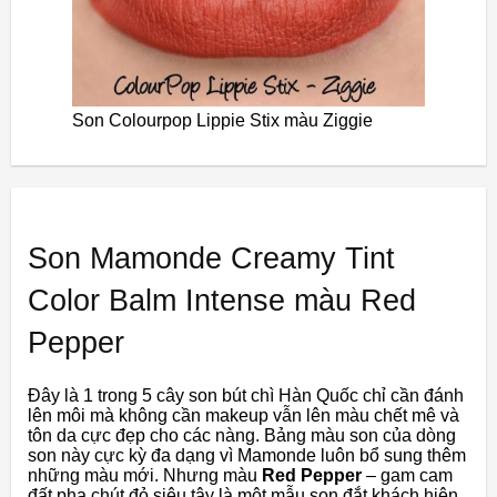
Son Colourpop Lippie Stix màu Ziggie
Son Mamonde Creamy Tint
Color Balm Intense màu Red
Pepper
Đây là 1 trong 5 cây son bút chì Hàn Quốc chỉ cần đánh
lên môi mà không cần makeup vẫn lên màu chết mê và
tôn da cực đẹp cho các nàng. Bảng màu son của dòng
son này cực kỳ đa dạng vì Mamonde luôn bổ sung thêm
những màu mới. Nhưng màu
Red Pepper
– gam cam
đất pha chút đỏ siêu tây là một mẫu son đắt khách hiện