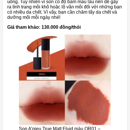
uống. Tuy nhiên vì son
có độ bám màu lâu nên dễ gây
ra tình trạng môi khô hoặc lộ vân môi đối với những bạn
có nhiều da chết. Vì vậy, bạn cần chăm tẩy da chết và
dưỡng môi mỗi ngày nhé!
Giá tham khảo: 130.000 đồng/thỏi
Son A’pieu True Matt Fluid màu OR01 –