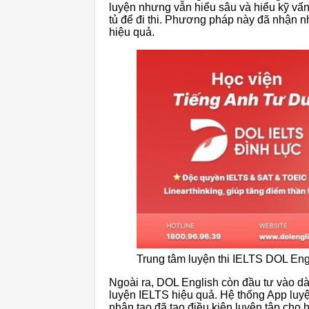
luyện nhưng vẫn hiểu sâu và hiểu kỹ vấn
tủ để đi thi. Phương pháp này đã nhận nh
hiệu quả.
Trung tâm luyện thi IELTS DOL Eng
Ngoài ra, DOL English còn đầu tư vào dàn
luyện IELTS hiệu quả. Hệ thống App luyện
nhân tạo đã tạo điều kiện luyện tập cho 