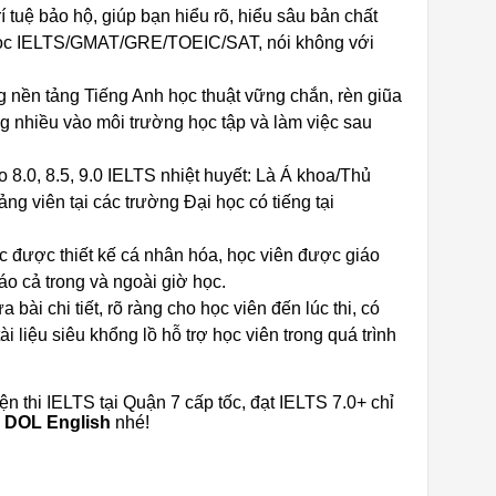
tuệ bảo hộ, giúp bạn hiểu rõ, hiểu sâu bản chất
 học IELTS/GMAT/GRE/TOEIC/SAT, nói không với
n tảng Tiếng Anh học thuật vững chắn, rèn giũa
 nhiều vào môi trường học tập và làm việc sau
 8.0, 8.5, 9.0 IELTS nhiệt huyết: Là Á khoa/Thủ
ng viên tại các trường Đại học có tiếng tại
học được thiết kế cá nhân hóa, học viên được giáo
áo cả trong và ngoài giờ học.
bài chi tiết, rõ ràng cho học viên đến lúc thi, có
i liệu siêu khổng lồ hỗ trợ học viên trong quá trình
n thi IELTS tại Quận 7 cấp tốc, đạt IELTS 7.0+ chỉ
DOL English
nhé!