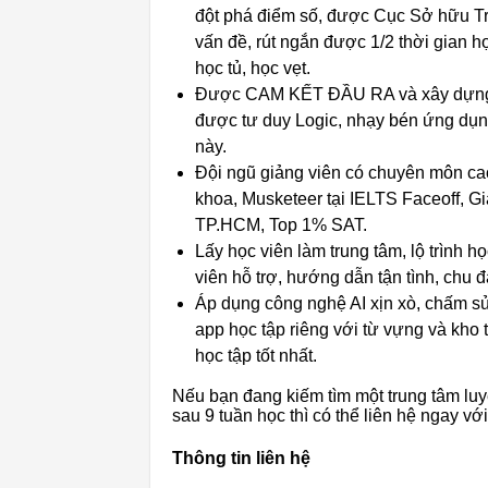
đột phá điểm số, được Cục Sở hữu Trí 
vấn đề, rút ngắn được 1/2 thời gian
học tủ, học vẹt.
Được CAM KẾT ĐẦU RA và xây dựng nề
được tư duy Logic, nhạy bén ứng dụng
này.
Đội ngũ giảng viên có chuyên môn cao
khoa, Musketeer tại IELTS Faceoff, Giả
TP.HCM, Top 1% SAT.
Lấy học viên làm trung tâm, lộ trình 
viên hỗ trợ, hướng dẫn tận tình, chu đ
Áp dụng công nghệ AI xịn xò, chấm sửa 
app học tập riêng với từ vựng và kho tà
học tập tốt nhất.
Nếu bạn đang kiếm tìm một trung tâm luyệ
sau 9 tuần học thì có thể liên hệ ngay với
Thông tin liên hệ