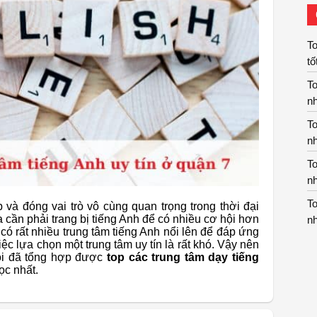
To
tố
To
nh
To
nh
To
nh
To
 và đóng vai trò vô cùng quan trọng trong thời đại
ta cần phải trang bị tiếng Anh để có nhiều cơ hội hơn
nh
 có rất nhiều trung tâm tiếng Anh nổi lên để đáp ứng
ệc lựa chọn một trung tâm uy tín là rất khó. Vậy nên
tôi đã tổng hợp được
top các trung tâm dạy tiếng
ọc nhất.