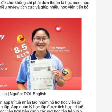
 đề chứ không chỉ phải đơn thuần là học mẹo, học
iều review tích cực và giúp nhiều học viên tiến bộ
lish | Nguồn: DOL English
 app trí tuệ nhân tạo nhằm hỗ trợ học viên ôn
 tập, App quản lý học tập được tích hợp trí tuệ
học viên hơn bên cạnh các giờ học tập trên lớp.