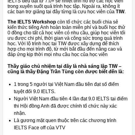
IELTS đều đạt từ 7.0+ sẽ nhiệt tình hỗ trợ các học viên
trong xuyên suốt quá trình học tập. Ngoài ra, không ít
các bạn trợ giảng tại đây từng là cựu học viên của
TIW
.
The IELTS Workshop
còn tổ chức các buổi chia sẻ
kiến thức tiếng Anh hoàn toàn miễn phí và buổi học thử
0 đồng cho tất cả học viên có nhu cầu, giúp học viên tối
ưu được chi phí, thời gian và công sức trong quá trình
học. Với lộ trình học tại TIW được xây dựng để thích
hợp cho mọi trình độ, từ mới bắt đầu đến nâng cao và
đáp ứng kịp thời mọi nhu cầu học của học viên
Thầy giáo chủ nhiệm tại đây là nhà sáng lập TIW –
cũng là thầy Đặng Trần Tùng còn được biết đến là:
1 trong 5 người tại Việt Nam đầu tiên đạt số điểm
tuyệt đối 9.0 IELTS.
Người Việt Nam đầu tiên 4 lần đạt 9.0 IELTS tại điểm
thi Hội đồng Anh đã được chính tổ chức này xác
nhận.
Là gương mặt quen thuộc trên các chương trình
IELTS Face off của VTV