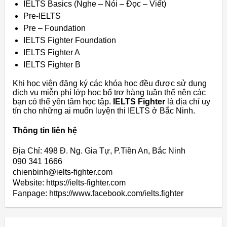
IELTS Basics (Nghe – Nói – Đọc – Viết)
Pre-IELTS
Pre – Foundation
IELTS Fighter Foundation
IELTS Fighter A
IELTS Fighter B
Khi học viên đăng ký các khóa học đều được sử dụng
dịch vụ miễn phí lớp học bổ trợ hàng tuần thế nên các
bạn có thể yên tâm học tập.
IELTS Fighter
là địa chỉ uy
tín cho những ai muốn luyện thi IELTS ở Bắc Ninh.
Thông tin liên hệ
Địa Chỉ: 498 Đ. Ng. Gia Tự, P.Tiền An, Bắc Ninh
090 341 1666
chienbinh@ielts-fighter.com
Website: https://ielts-fighter.com
Fanpage: https://www.facebook.com/ielts.fighter