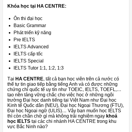
Khóa học tại HA CENTRE:
Ôn thi đại học
Basic Grammar
Phát triển kỹ năng
Pre IELTS
IELTS Advanced
IELTS cấp tốc
IELTS Special
IELTS Tutor 1:1, 1:2, 1:3
Tại
HA CENTRE
, tất cả bạn học viên trên cả nước có
thể tự tin giao tiếp bằng tiếng Anh và có được những
chứng chỉ quốc tế uy tín như TOEIC, IELTS, TOEFL,…
tạo nền tảng vững chắc cho việc học ở những ngôi
trường Đại học danh tiếng tại Việt Nam như Đại học
Kinh tế Quốc dân (NEU), Đại học Ngoại Thương (FTU),
Đại học Ngoại ngữ (ULIS)… Vậy bạn muốn học IELTS
thì còn chần chờ gì mà không trải nghiệm ngay
khoá
học IELTS
tại các chi nhánh HA CENTRE trong khu
vực Bắc Ninh nào?