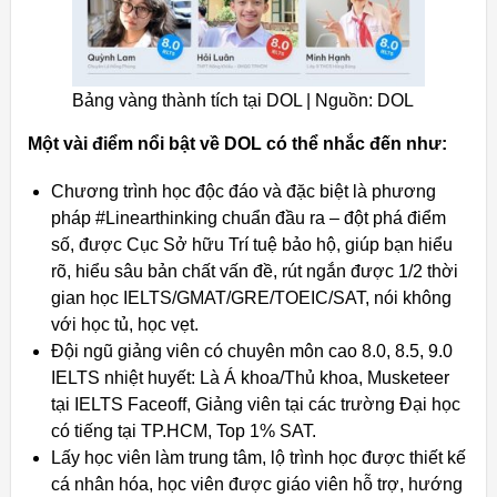
Bảng vàng thành tích tại DOL | Nguồn: DOL
Một vài điểm nổi bật về DOL có thể nhắc đến như:
Chương trình học độc đáo và đặc biệt là phương
pháp #Linearthinking chuẩn đầu ra – đột phá điểm
số, được Cục Sở hữu Trí tuệ bảo hộ, giúp bạn hiểu
rõ, hiểu sâu bản chất vấn đề, rút ngắn được 1/2 thời
gian học IELTS/GMAT/GRE/TOEIC/SAT, nói không
với học tủ, học vẹt.
Đội ngũ giảng viên có chuyên môn cao 8.0, 8.5, 9.0
IELTS nhiệt huyết: Là Á khoa/Thủ khoa, Musketeer
tại IELTS Faceoff, Giảng viên tại các trường Đại học
có tiếng tại TP.HCM, Top 1% SAT.
Lấy học viên làm trung tâm, lộ trình học được thiết kế
cá nhân hóa, học viên được giáo viên hỗ trợ, hướng