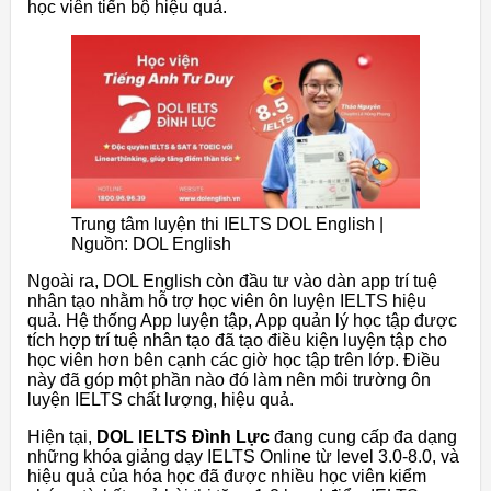
học viên tiến bộ hiệu quả.
Trung tâm luyện thi IELTS DOL English |
Nguồn: DOL English
Ngoài ra, DOL English còn đầu tư vào dàn app trí tuệ
nhân tạo nhằm hỗ trợ học viên ôn luyện IELTS hiệu
quả. Hệ thống App luyện tập, App quản lý học tập được
tích hợp trí tuệ nhân tạo đã tạo điều kiện luyện tập cho
học viên hơn bên cạnh các giờ học tập trên lớp. Điều
này đã góp một phần nào đó làm nên môi trường ôn
luyện IELTS chất lượng, hiệu quả.
Hiện tại,
DOL IELTS Đình Lực
đang cung cấp đa dạng
những khóa giảng dạy IELTS Online từ level 3.0-8.0, và
hiệu quả của hóa học đã được nhiều học viên kiểm