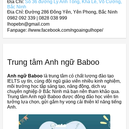
Địa Chỉ:
Số 36 đường Lý Anh Tông, Khả Lễ, Võ Cường,
Bắc Ninh
Địa Chỉ: Đường 286 Đông Yên, Yên Phong, Bắc Ninh
0982 092 339 | 0828 038 999
lhopebn@gmail.com
Fanpage: //www.facebook.com/ngoaingulhope/
Trung tâm Anh ngữ Baboo
Anh ngữ Baboo
là trung tâm có chất lượng đào tạo
IELTS uy tín, cùng đội ngũ giáo viên nhiều kinh nghiệm,
môi trường học tập sáng tạo, năng động, dịch vụ
chuyên nghiệp ở Bắc Ninh mà bạn nên tham khảo qua.
Trung tâm Anh ngữ Baboo được đông đảo học viên tin
tưởng lựa chọn, gửi gắm hy vọng cải thiện kĩ năng tiếng
Anh.