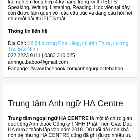
trải nghiệm tổng hợp 4 kỹ năng trong kỳ thi IELTS:
Speaking, Writing, Listening, Reading. Học viên tại đây
còn được làm quen với các cấu trúc và dạng câu hỏi hệt
như một bài thi IELTS thật.
Thông tin liên hệ
Địa Chỉ:
Số 84 đường Phá Lãng, thị trấn Thứa, Lương
Tài, Bắc Ninh
022 2223 9111 | 0383 310 025
anhngu.baboo@gmail.com
Fanpage: //www.facebook.com/anhnguquoctebaboo
Trung tâm Anh ngữ HA Centre
Trung tâm ngoại ngữ HA CENTRE
là một tổ chức giáo
dục tiếng Anh thuộc Công ty TNHH Phát Triển Giáo Dục
HA được thành lập vào năm 2018. Dù tuổi đời còn khá
non trẻ nhưng HA CENTRE cũng đã ghi được nhiều ưu