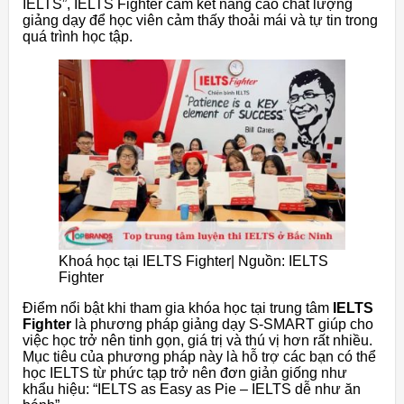
IELTS”, IELTS Fighter cam kết nâng cao chất lượng
giảng dạy để học viên cảm thấy thoải mái và tự tin trong
quá trình học tập.
Khoá học tại IELTS Fighter| Nguồn: IELTS
Fighter
Điểm nổi bật khi tham gia khóa học tại trung tâm
IELTS
Fighter
là phương pháp giảng dạy S-SMART giúp cho
việc học trở nên tinh gọn, giá trị và thú vị hơn rất nhiều.
Mục tiêu của phương pháp này là hỗ trợ các bạn có thể
học IELTS từ phức tạp trở nên đơn giản giống như
khẩu hiệu: “IELTS as Easy as Pie – IELTS dễ như ăn