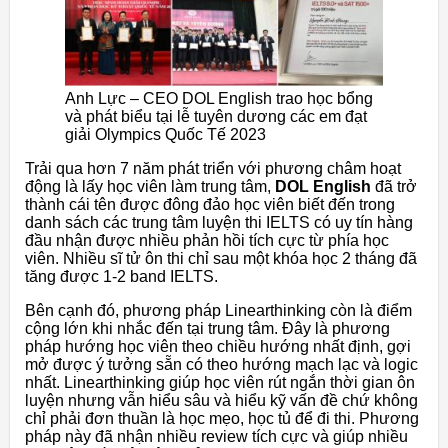
Anh Lực – CEO DOL English trao học bổng
và phát biểu tại lễ tuyên dương các em đạt
giải Olympics Quốc Tế 2023
Trải qua hơn 7 năm phát triển với phương châm hoạt
động là lấy học viên làm trung tâm,
DOL English
đã trở
thành cái tên được đông đảo học viên biết đến trong
danh sách các trung tâm luyện thi IELTS có uy tín hàng
đầu nhận được nhiều phản hồi tích cực từ phía học
viên. Nhiều sĩ tử ôn thi chỉ sau một khóa học 2 tháng đã
tăng được 1-2 band IELTS.
Bên cạnh đó, phương pháp Linearthinking còn là điểm
cộng lớn khi nhắc đến tại trung tâm. Đây là phương
pháp hướng học viên theo chiều hướng nhất định, gợi
mở được ý tưởng sẵn có theo hướng mạch lạc và logic
nhất. Linearthinking giúp học viên rút ngắn thời gian ôn
luyện nhưng vẫn hiểu sâu và hiểu kỹ vấn đề chứ không
chỉ phải đơn thuần là học mẹo, học tủ để đi thi. Phương
pháp này đã nhận nhiều review tích cực và giúp nhiều