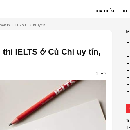
ĐỊA ĐIỂM
DỊC
yện thi IELTS ở Củ Chi uy tín,...
M
 thi IELTS ở Củ Chi uy tín,
1492
To
T