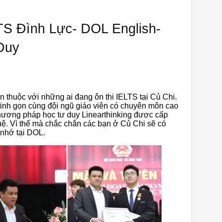
LTS Đình Lực- DOL English-
Duy
en thuộc với những ai đang ôn thi IELTS tại Củ Chi.
tinh gọn cùng đội ngũ giáo viên có chuyên môn cao
hương pháp học tư duy Linearthinking được cấp
. Vì thế mà chắc chắn các bạn ở Củ Chi sẽ có
 nhớ tại DOL.