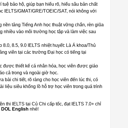
tuệ bảo hộ, giúp bạn hiểu rõ, hiểu sâu bản chất
 học IELTS/GMAT/GRE/TOEIC/SAT, nói không với
n tảng Tiếng Anh học thuật vững chắn, rèn giũa
 nhiều vào môi trường học tập và làm việc sau
 8.0, 8.5, 9.0 IELTS nhiệt huyết: Là Á khoa/Thủ
ng viên tại các trường Đại học có tiếng tại
học được thiết kế cá nhân hóa, học viên được giáo
áo cả trong và ngoài giờ học.
bài chi tiết, rõ ràng cho học viên đến lúc thi, có
i liệu siêu khổng lồ hỗ trợ học viên trong quá trình
n thi IELTS tại Củ Chi cấp tốc, đạt IELTS 7.0+ chỉ
DOL English
nhé!