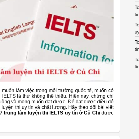
To
tí
To
uy
To
tí
To
tí
 muốn làm việc trong môi trường quốc tế, muốn có
 IELTS là thứ không thể thiếu. Hiện nay, chứng chỉ
uộng và mong muốn đạt được. Để đạt được điều đó
 luyện thi uy tín và chất lượng. Hãy theo dõi bài viết
7 trung tâm luyện thi IELTS uy tín ở Củ Chi
được