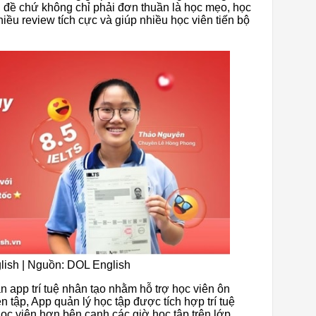
 đề chứ không chỉ phải đơn thuần là học mẹo, học
iều review tích cực và giúp nhiều học viên tiến bộ
lish | Nguồn: DOL English
 app trí tuệ nhân tạo nhằm hỗ trợ học viên ôn
 tập, App quản lý học tập được tích hợp trí tuệ
học viên hơn bên cạnh các giờ học tập trên lớp.