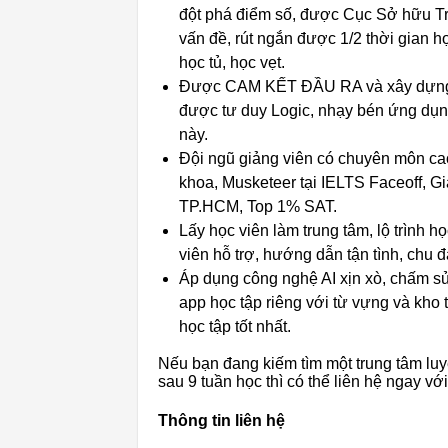
đột phá điểm số, được Cục Sở hữu Trí 
vấn đề, rút ngắn được 1/2 thời gian
học tủ, học vẹt.
Được CAM KẾT ĐẦU RA và xây dựng nề
được tư duy Logic, nhạy bén ứng dụng
này.
Đội ngũ giảng viên có chuyên môn cao
khoa, Musketeer tại IELTS Faceoff, Giả
TP.HCM, Top 1% SAT.
Lấy học viên làm trung tâm, lộ trình 
viên hỗ trợ, hướng dẫn tận tình, chu đ
Áp dụng công nghệ AI xịn xò, chấm sửa 
app học tập riêng với từ vựng và kho tà
học tập tốt nhất.
Nếu bạn đang kiếm tìm một trung tâm luyệ
sau 9 tuần học thì có thể liên hệ ngay với
Thông tin liên hệ