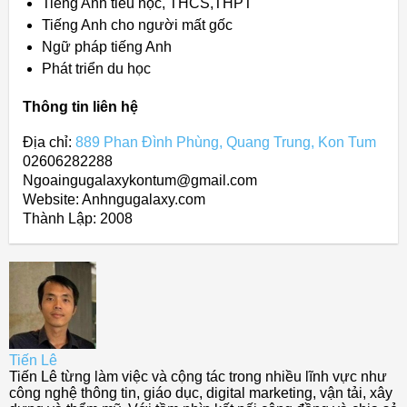
Tiếng Anh tiểu học, THCS,THPT
Tiếng Anh cho người mất gốc
Ngữ pháp tiếng Anh
Phát triển du học
Thông tin liên hệ
Địa chỉ:
889 Phan Đình Phùng, Quang Trung, Kon Tum
02606282288
Ngoaingugalaxykontum@gmail.com
Website: Anhngugalaxy.com
Thành Lập:
2008
Tiến Lê
Tiến Lê từng làm việc và cộng tác trong nhiều lĩnh vực như
công nghệ thông tin, giáo dục, digital marketing, vận tải, xây