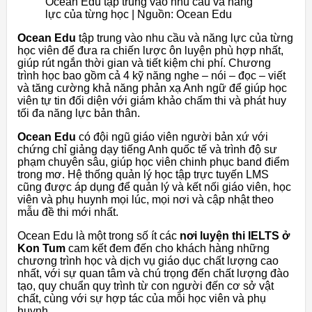
Ocean Edu tập trung vào nhu cầu và năng
lực của từng học | Nguồn: Ocean Edu
Ocean Edu
tập trung vào nhu cầu và năng lực của từng
học viên để đưa ra chiến lược ôn luyện phù hợp nhất,
giúp rút ngắn thời gian và tiết kiệm chi phí. Chương
trình học bao gồm cả 4 kỹ năng nghe – nói – đọc – viết
và tăng cường khả năng phản xạ Anh ngữ để giúp học
viên tự tin đối diện với giám khảo chấm thi và phát huy
tối đa năng lực bản thân.
Ocean Edu
có đội ngũ giáo viên người bản xứ với
chứng chỉ giảng dạy tiếng Anh quốc tế và trình độ sư
phạm chuyên sâu, giúp học viên chinh phục band điểm
trong mơ. Hệ thống quản lý học tập trực tuyến LMS
cũng được áp dụng để quản lý và kết nối giáo viên, học
viên và phụ huynh mọi lúc, mọi nơi và cập nhật theo
mẫu đề thi mới nhất.
Ocean Edu là một trong số ít các
nơi luyện thi IELTS ở
Kon Tum
cam kết đem đến cho khách hàng những
chương trình học và dịch vụ giáo dục chất lượng cao
nhất, với sự quan tâm và chú trọng đến chất lượng đào
tạo, quy chuẩn quy trình từ con người đến cơ sở vật
chất, cùng với sự hợp tác của mỗi học viên và phụ
huynh.