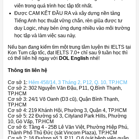
viên trong quá trình học tập tốt nhất.
Được CAM KẾT ĐẦU RA và xây dựng nền tảng
Tiếng Anh học thuật vững chắn, rèn giũa được tư
duy Logic, nhạy bén ứng dụng nhiều vào môi trường
học tập và làm việc sau này.
Nếu bạn đang kiếm tìm một trung tâm luyện thi IELTS tại
Kon Tum cấp tốc, đạt IELTS 7.0+ chỉ sau 9 tuần học thì
có thể liên hệ ngay với
DOL English
nhé!
Thông tin liên hệ
Cơ sở 1:
Hẻm 458/14, 3 Tháng 2, P12, Q. 10, TP.HCM
Cơ sở 2: 302 Nguyễn Văn Đậu, P11, Q.Bình Thạnh,
TP.HCM
Cơ sở 3: 24/1 Võ Oanh (D3 cũ), Quận Bình Thạnh,
TP.HCM
Cơ sở 4: 219 Khánh Hội, Phường 3, Quận 4, TP.HCM
Cơ sở 5: 22 Đường số 3, Cityland Park Hills, Phường
10, Gò Vấp, TP.HCM
Cơ sở 6: Tầng 4 - 25B Lê Văn Việt, Phường Hiệp Phú,
Thành Phố Thủ Đức (sát Vincom Plaza), TP.HCM
Cơ sở 7: 16 Đường số 3, P.11, Q.6 (sát bệnh viện quận