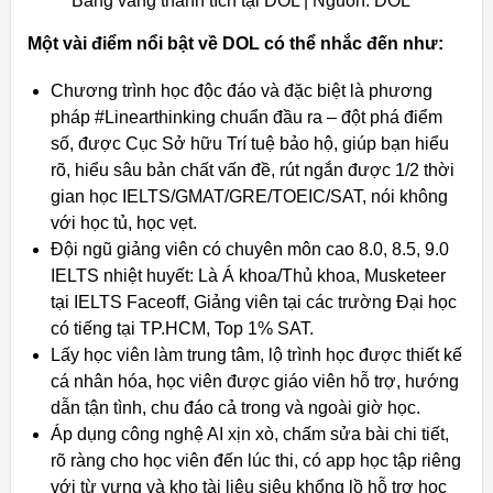
Bảng vàng thành tích tại DOL | Nguồn: DOL
Một vài điểm nổi bật về DOL có thể nhắc đến như:
Chương trình học độc đáo và đặc biệt là phương
pháp #Linearthinking chuẩn đầu ra – đột phá điểm
số, được Cục Sở hữu Trí tuệ bảo hộ, giúp bạn hiểu
rõ, hiểu sâu bản chất vấn đề, rút ngắn được 1/2 thời
gian học IELTS/GMAT/GRE/TOEIC/SAT, nói không
với học tủ, học vẹt.
Đội ngũ giảng viên có chuyên môn cao 8.0, 8.5, 9.0
IELTS nhiệt huyết: Là Á khoa/Thủ khoa, Musketeer
tại IELTS Faceoff, Giảng viên tại các trường Đại học
có tiếng tại TP.HCM, Top 1% SAT.
Lấy học viên làm trung tâm, lộ trình học được thiết kế
cá nhân hóa, học viên được giáo viên hỗ trợ, hướng
dẫn tận tình, chu đáo cả trong và ngoài giờ học.
Áp dụng công nghệ AI xịn xò, chấm sửa bài chi tiết,
rõ ràng cho học viên đến lúc thi, có app học tập riêng
với từ vựng và kho tài liệu siêu khổng lồ hỗ trợ học