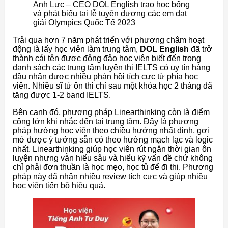
Anh Lực – CEO DOL English trao học bổng
và phát biểu tại lễ tuyên dương các em đạt
giải Olympics Quốc Tế 2023
Trải qua hơn 7 năm phát triển với phương châm hoạt
động là lấy học viên làm trung tâm,
DOL English
đã trở
thành cái tên được đông đảo học viên biết đến trong
danh sách các trung tâm luyện thi IELTS có uy tín hàng
đầu nhận được nhiều phản hồi tích cực từ phía học
viên. Nhiều sĩ tử ôn thi chỉ sau một khóa học 2 tháng đã
tăng được 1-2 band IELTS.
Bên cạnh đó, phương pháp Linearthinking còn là điểm
cộng lớn khi nhắc đến tại trung tâm. Đây là phương
pháp hướng học viên theo chiều hướng nhất định, gợi
mở được ý tưởng sẵn có theo hướng mạch lạc và logic
nhất. Linearthinking giúp học viên rút ngắn thời gian ôn
luyện nhưng vẫn hiểu sâu và hiểu kỹ vấn đề chứ không
chỉ phải đơn thuần là học mẹo, học tủ để đi thi. Phương
pháp này đã nhận nhiều review tích cực và giúp nhiều
học viên tiến bộ hiệu quả.