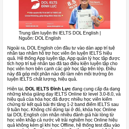
Trung tâm luyện thi IELTS DOL English |
Nguồn: DOL English
Ngoài ra, DOL English còn đầu tư vào dàn app trí tuệ
nhân tạo nhằm hỗ trợ học viên ôn luyện IELTS hiệu
quả. Hệ thống App luyện tập, App quản lý học tập được
tích hợp trí tuệ nhân tạo đã tạo điều kiện luyện tập cho
học viên hơn bên cạnh các giờ học tập trên lớp. Điều
này đã góp một phần nào đó làm nên môi trường ôn
luyện IELTS chất lượng, hiệu quả.
Hiện tại,
DOL IELTS Đình Lực
đang cung cấp đa dạng
những khóa giảng dạy IELTS Online từ level 3.0-8.0, và
hiệu quả của hóa học đã được nhiều học viên kiểm
chứng từ kết quả bài thi tăng 1-2 band điểm IELTS sau
9 tuần học. Không chỉ dừng lại ở đó, khóa học Online
tại DOL English còn nhận nhiều đánh giá hài lòng từ
học viên khắp cả nước về trải nghiệm học Online hiệu
quả không kém gì khi học Offline, hệ thống test đầu vào