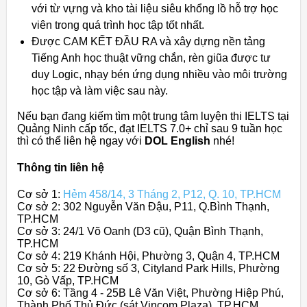
với từ vựng và kho tài liệu siêu khổng lồ hỗ trợ học
viên trong quá trình học tập tốt nhất.
Được CAM KẾT ĐẦU RA và xây dựng nền tảng
Tiếng Anh học thuật vững chắn, rèn giũa được tư
duy Logic, nhạy bén ứng dụng nhiều vào môi trường
học tập và làm việc sau này.
Nếu bạn đang kiếm tìm một trung tâm luyện thi IELTS tại
Quảng Ninh cấp tốc, đạt IELTS 7.0+ chỉ sau 9 tuần học
thì có thể liên hệ ngay với
DOL English
nhé!
Thông tin liên hệ
Cơ sở 1:
Hẻm 458/14, 3 Tháng 2, P12, Q. 10, TP.HCM
Cơ sở 2: 302 Nguyễn Văn Đậu, P11, Q.Bình Thạnh,
TP.HCM
Cơ sở 3: 24/1 Võ Oanh (D3 cũ), Quận Bình Thạnh,
TP.HCM
Cơ sở 4: 219 Khánh Hội, Phường 3, Quận 4, TP.HCM
Cơ sở 5: 22 Đường số 3, Cityland Park Hills, Phường
10, Gò Vấp, TP.HCM
Cơ sở 6: Tầng 4 - 25B Lê Văn Việt, Phường Hiệp Phú,
Thành Phố Thủ Đức (sát Vincom Plaza), TP.HCM