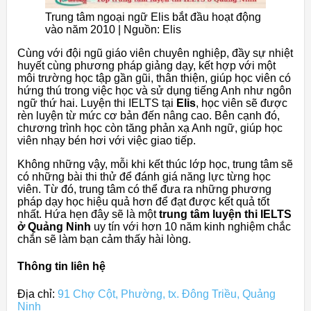
Trung tâm ngoại ngữ Elis bắt đầu hoạt động
vào năm 2010 | Nguồn: Elis
Cùng với đội ngũ giáo viên chuyên nghiệp, đầy sự nhiệt
huyết cùng phương pháp giảng dạy, kết hợp với một
môi trường học tập gần gũi, thân thiện, giúp học viên có
hứng thú trong việc học và sử dụng tiếng Anh như ngôn
ngữ thứ hai. Luyện thi IELTS tại
Elis
, học viên sẽ được
rèn luyện từ mức cơ bản đến nâng cao. Bên cạnh đó,
chương trình học còn tăng phản xạ Anh ngữ, giúp học
viên nhạy bén hơi với việc giao tiếp.
Không những vậy, mỗi khi kết thúc lớp học, trung tâm sẽ
có những bài thi thử để đánh giá năng lực từng học
viên. Từ đó, trung tâm có thể đưa ra những phương
pháp dạy học hiệu quả hơn để đạt được kết quả tốt
nhất. Hứa hẹn đây sẽ là một
trung tâm luyện thi IELTS
ở Quảng Ninh
uy tín với hơn 10 năm kinh nghiệm chắc
chắn sẽ làm bạn cảm thấy hài lòng.
Thông tin liên hệ
Địa chỉ:
91 Chợ Cột, Phường, tx. Đông Triều, Quảng
Ninh