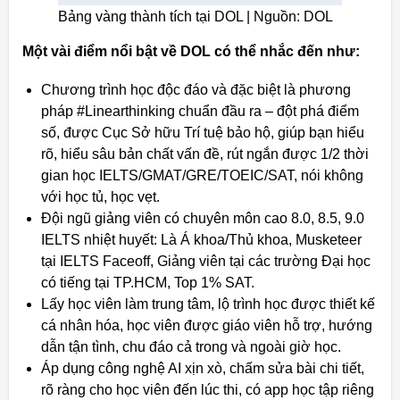
Bảng vàng thành tích tại DOL | Nguồn: DOL
Một vài điểm nổi bật về DOL có thể nhắc đến như:
Chương trình học độc đáo và đặc biệt là phương
pháp #Linearthinking chuẩn đầu ra – đột phá điểm
số, được Cục Sở hữu Trí tuệ bảo hộ, giúp bạn hiểu
rõ, hiểu sâu bản chất vấn đề, rút ngắn được 1/2 thời
gian học IELTS/GMAT/GRE/TOEIC/SAT, nói không
với học tủ, học vẹt.
Đội ngũ giảng viên có chuyên môn cao 8.0, 8.5, 9.0
IELTS nhiệt huyết: Là Á khoa/Thủ khoa, Musketeer
tại IELTS Faceoff, Giảng viên tại các trường Đại học
có tiếng tại TP.HCM, Top 1% SAT.
Lấy học viên làm trung tâm, lộ trình học được thiết kế
cá nhân hóa, học viên được giáo viên hỗ trợ, hướng
dẫn tận tình, chu đáo cả trong và ngoài giờ học.
Áp dụng công nghệ AI xịn xò, chấm sửa bài chi tiết,
rõ ràng cho học viên đến lúc thi, có app học tập riêng