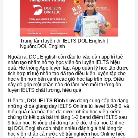
Trung tâm luyện thi IELTS DOL English |
Nguồn: DOL English
Ngoài ra, DOL English còn đầu tư vào dàn app trí tuệ
nhân tạo nhằm hỗ trợ học viên ôn luyện IELTS hiệu
quả. Hệ thống App luyện tập, App quản lý học tập được
tích hợp trí tuệ nhân tạo đã tạo điều kiện luyện tập cho
học viên hơn bên cạnh các giờ học tập trên lớp. Điều
này đã góp một phần nào đó làm nên môi trường ôn
luyện IELTS chất lượng, hiệu quả.
Hiện tại,
DOL IELTS Đình Lực
đang cung cấp đa dạng
những khóa giảng dạy IELTS Online từ level 3.0-8.0, và
hiệu quả của hóa học đã được nhiều học viên kiểm
chứng từ kết quả bài thi tăng 1-2 band điểm IELTS sau
9 tuần học. Không chỉ dừng lại ở đó, khóa học Online
tại DOL English còn nhận nhiều đánh giá hài lòng từ
học viên khắp cả nước về trải nghiệm học Online hiệu