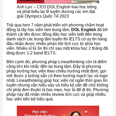
Anh Lực – CEO DOL English trao học bổng
và phát biểu tại lễ tuyên dương các em đạt
giải Olympics Quốc Tế 2023
Trải qua hơn 7 năm phát triển với phương châm hoạt
động là lấy học viên làm trung tâm,
DOL English
đã trở
thành cái tên được đông đảo học viên biết đến trong
danh sách các trung tâm luyện thi IELTS có uy tín hàng
đầu nhận được nhiều phản hồi tích cực từ phía học
viên. Nhiều sĩ tử ôn thi chỉ sau một khóa học 2 tháng đã
tăng được 1-2 band IELTS.
Bên cạnh đó, phương pháp Linearthinking còn là điểm
cộng lớn khi nhắc đến tại trung tâm. Đây là phương
pháp hướng học viên theo chiều hướng nhất định, gợi
mở được ý tưởng sẵn có theo hướng mạch lạc và logic
nhất. Linearthinking giúp học viên rút ngắn thời gian ôn
luyện nhưng vẫn hiểu sâu và hiểu kỹ vấn đề chứ không
chỉ phải đơn thuần là học mẹo, học tủ để đi thi. Phương
pháp này đã nhận nhiều review tích cực và giúp nhiều
học viên tiến bộ hiệu quả.