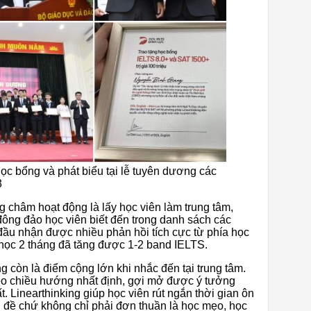
c bổng và phát biểu tại lễ tuyên dương các
3
g châm hoạt động là lấy học viên làm trung tâm,
đông đảo học viên biết đến trong danh sách các
 đầu nhận được nhiều phản hồi tích cực từ phía học
a học 2 tháng đã tăng được 1-2 band IELTS.
 còn là điểm cộng lớn khi nhắc đến tại trung tâm.
o chiều hướng nhất định, gợi mở được ý tưởng
. Linearthinking giúp học viên rút ngắn thời gian ôn
 đề chứ không chỉ phải đơn thuần là học mẹo, học