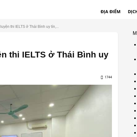
ĐỊA ĐIỂM
DỊC
uyện thi IELTS ở Thái Bình uy tín,...
M
n thi IELTS ở Thái Bình uy
1744