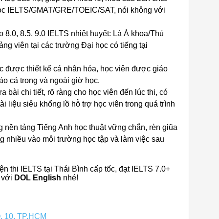
 học IELTS/GMAT/GRE/TOEIC/SAT, nói không với
 8.0, 8.5, 9.0 IELTS nhiệt huyết: Là Á khoa/Thủ
ng viên tại các trường Đại học có tiếng tại
học được thiết kế cá nhân hóa, học viên được giáo
áo cả trong và ngoài giờ học.
bài chi tiết, rõ ràng cho học viên đến lúc thi, có
i liệu siêu khổng lồ hỗ trợ học viên trong quá trình
n tảng Tiếng Anh học thuật vững chắn, rèn giũa
 nhiều vào môi trường học tập và làm việc sau
n thi IELTS tại Thái Bình cấp tốc, đạt IELTS 7.0+
 với
DOL English
nhé!
Q. 10, TP.HCM