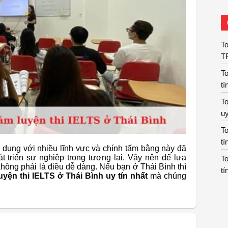
To
T
To
tí
To
uy
To
tí
g dụng với nhiều lĩnh vực và chính tấm bằng này đã
t triển sự nghiệp trong tương lai. Vậy nên để lựa
To
không phải là điều dễ dàng. Nếu bạn ở Thái Bình thì
tí
uyện thi IELTS ở Thái Bình uy tín nhất
mà chúng