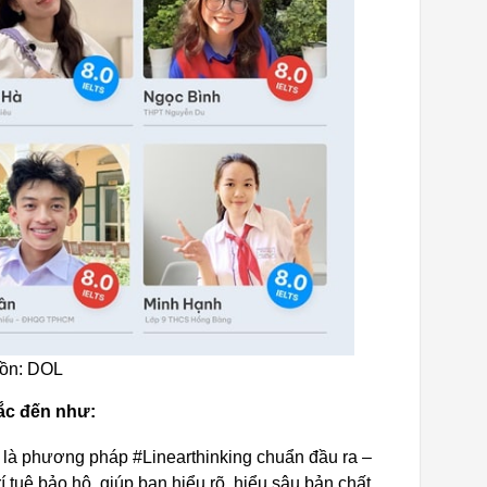
uồn: DOL
hắc đến như:
 là phương pháp #Linearthinking chuẩn đầu ra –
tuệ bảo hộ, giúp bạn hiểu rõ, hiểu sâu bản chất