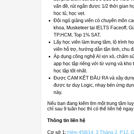
vấn đề, rút ngắn được 1/2 thời gian
học tủ, học vẹt.
Đội ngũ giảng viên có chuyên môn cao
khoa, Musketeer tại IELTS Faceoff, Giả
TP.HCM, Top 1% SAT.
Lấy học viên làm trung tâm, lộ trình 
viên hỗ trợ, hướng dẫn tận tình, chu đ
Áp dụng công nghệ AI xịn xò, chấm sửa 
app học tập riêng với từ vựng và kho tà
học tập tốt nhất.
Được CAM KẾT ĐẦU RA và xây dựng nề
được tư duy Logic, nhạy bén ứng dụng
này.
Nếu bạn đang kiếm tìm một trung tâm luyệ
chỉ sau 9 tuần học thì có thể liên hệ ngay
Thông tin liên hệ
Cơ sở 1:
Hẻm 458/14, 3 Tháng 2, P12, 