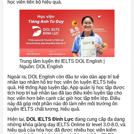
học viên tiến bộ hiệu quả.
Trung tâm luyện thi IELTS DOL English |
Nguồn: DOL English
Ngoài ra, DOL English còn đầu tư vào dàn app trí tuệ
nhân tạo nhằm hỗ trợ học viên ôn luyện IELTS hiệu
quả. Hệ thống App luyện tập, App quản lý học tập được
tích hợp trí tuệ nhân tạo đã tạo điều kiện luyện tập cho
học viên hơn bên cạnh các giờ học tập trên lớp. Điều
này đã góp một phần nào đó làm nên môi trường ôn
luyện IELTS chất lượng, hiệu quả.
Hiện tại,
DOL IELTS Đình Lực
đang cung cấp đa dạng
những khóa giảng dạy IELTS Online từ level 3.0-8.0, và
hiệu quả của hóa học đã được nhiều học viên kiểm