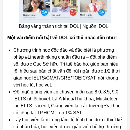
Bảng vàng thành tích tại DOL | Nguồn: DOL
Một vài điểm nổi bật về DOL có thể nhắc đến như:
Chương trình học độc đáo và đặc biệt là phương
pháp #Linearthinking chuẩn đầu ra – đột phá điểm
số, được Cục Sở hữu Trí tuệ bảo hộ, giúp bạn hiểu
rõ, hiểu sâu bản chất vấn đề, rút ngắn được 1/2 thời
gian học IELTS/GMAT/GRE/TOEIC/SAT, nói không
với học tủ, học vẹt.
Đội ngũ giảng viên có chuyên môn cao 8.0, 8.5, 9.0
IELTS nhiệt huyết: Là Á khoa/Thủ khoa, Musketeer
tại IELTS Faceoff, Giảng viên tại các trường Đại học
có tiếng tại TP.HCM, Top 1% SAT.
Lấy học viên làm trung tâm, lộ trình học được thiết kế
cá nhân hóa, học viên được giáo viên hỗ trợ, hướng