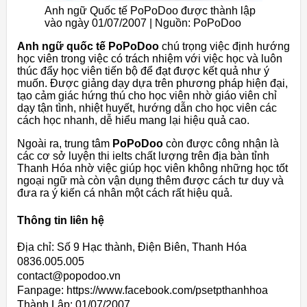
Anh ngữ Quốc tế PoPoDoo được thành lập
vào ngày 01/07/2007 | Nguồn: PoPoDoo
Anh ngữ quốc tế PoPoDoo
chú trọng việc định hướng
học viên trong việc có trách nhiệm với việc học và luôn
thúc đẩy học viên tiến bộ để đạt được kết quả như ý
muốn. Được giảng dạy dựa trên phương pháp hiện đại,
tạo cảm giác hứng thú cho học viên nhờ giáo viên chỉ
dạy tận tình, nhiệt huyết, hướng dẫn cho học viên các
cách học nhanh, dễ hiểu mang lại hiệu quả cao.
Ngoài ra, trung tâm
PoPoDoo
còn được công nhận là
các cơ sở luyện thi ielts chất lượng trên địa bàn tỉnh
Thanh Hóa nhờ việc giúp học viên không những học tốt
ngoại ngữ mà còn vận dụng thêm được cách tư duy và
đưa ra ý kiến cá nhân một cách rất hiệu quả.
Thông tin liên hệ
Địa chỉ: Số 9 Hạc thành, Điện Biên, Thanh Hóa
0836.005.005
contact@popodoo.vn
Fanpage: https://www.facebook.com/psetpthanhhoa
Thành Lập:
01/07/2007