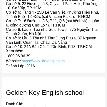
Cơ sở 5: 22 Đường số 3, Cityland Park Hills, Phường
10, Gò Vấp, TP.HCM
Cơ sở 6: Tầng 4 - 25B Lê Văn Việt, Phường Hiệp Phú,
Thành Phố Thủ Đức (sát Vincom Plaza), TP.HCM
Cơ sở 7: 16 Đường số 3, P.11, Q.6 (sát bệnh viện quận
6, cổng đường Chợ Lớn), TP.HCM
Cơ sở 8: Lầu 2, Tòa nhà Gold Tower, 275 Nguyễn Trãi,
Thanh Xuân, Hà Nội.
Cơ sở 9: Lầu 3 Tòa nhà Thư Dung Plaza, 87 Nguyễn
Văn Linh, Quận Hải Châu, Đà Nẵng
Cơ sở 10: 24A Bàu Cát 2, Tân Bình, P.13, TP.HCM
Xem thêm
1800.96.96.39
Website:
https://www.dolenglish.vn
Thành Lập:
2016
Golden Key English school
Đánh Giá: