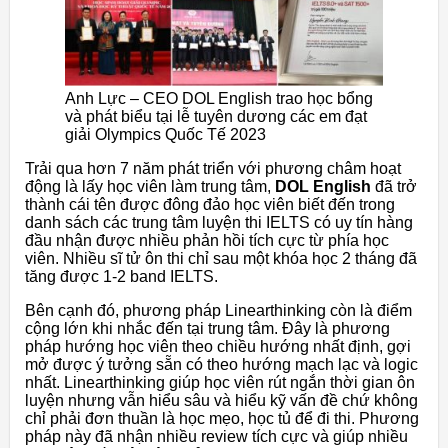
Anh Lực – CEO DOL English trao học bổng
và phát biểu tại lễ tuyên dương các em đạt
giải Olympics Quốc Tế 2023
Trải qua hơn 7 năm phát triển với phương châm hoạt
động là lấy học viên làm trung tâm,
DOL English
đã trở
thành cái tên được đông đảo học viên biết đến trong
danh sách các trung tâm luyện thi IELTS có uy tín hàng
đầu nhận được nhiều phản hồi tích cực từ phía học
viên. Nhiều sĩ tử ôn thi chỉ sau một khóa học 2 tháng đã
tăng được 1-2 band IELTS.
Bên cạnh đó, phương pháp Linearthinking còn là điểm
cộng lớn khi nhắc đến tại trung tâm. Đây là phương
pháp hướng học viên theo chiều hướng nhất định, gợi
mở được ý tưởng sẵn có theo hướng mạch lạc và logic
nhất. Linearthinking giúp học viên rút ngắn thời gian ôn
luyện nhưng vẫn hiểu sâu và hiểu kỹ vấn đề chứ không
chỉ phải đơn thuần là học mẹo, học tủ để đi thi. Phương
pháp này đã nhận nhiều review tích cực và giúp nhiều