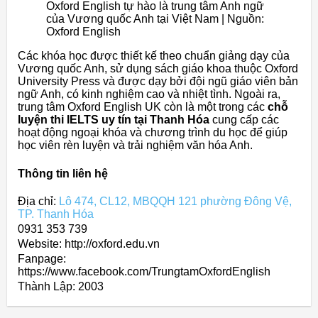
Oxford English tự hào là trung tâm Anh ngữ
của Vương quốc Anh tại Việt Nam | Nguồn:
Oxford English
Các khóa học được thiết kế theo chuẩn giảng dạy của
Vương quốc Anh, sử dụng sách giáo khoa thuộc Oxford
University Press và được dạy bởi đội ngũ giáo viên bản
ngữ Anh, có kinh nghiệm cao và nhiệt tình. Ngoài ra,
trung tâm Oxford English UK còn là một trong các
chỗ
luyện thi IELTS uy tín tại Thanh Hóa
cung cấp các
hoạt động ngoại khóa và chương trình du học để giúp
học viên rèn luyện và trải nghiệm văn hóa Anh.
Thông tin liên hệ
Địa chỉ:
Lô 474, CL12, MBQQH 121 phường Đông Vệ,
TP. Thanh Hóa
0931 353 739
Website: http://oxford.edu.vn
Fanpage:
https://www.facebook.com/TrungtamOxfordEnglish
Thành Lập:
2003