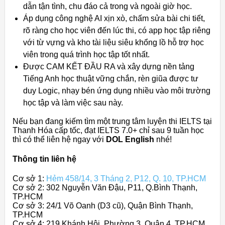
dẫn tận tình, chu đáo cả trong và ngoài giờ học.
Áp dụng công nghệ AI xịn xò, chấm sửa bài chi tiết,
rõ ràng cho học viên đến lúc thi, có app học tập riêng
với từ vựng và kho tài liệu siêu khổng lồ hỗ trợ học
viên trong quá trình học tập tốt nhất.
Được CAM KẾT ĐẦU RA và xây dựng nền tảng
Tiếng Anh học thuật vững chắn, rèn giũa được tư
duy Logic, nhạy bén ứng dụng nhiều vào môi trường
học tập và làm việc sau này.
Nếu bạn đang kiếm tìm một trung tâm luyện thi IELTS tại
Thanh Hóa cấp tốc, đạt IELTS 7.0+ chỉ sau 9 tuần học
thì có thể liên hệ ngay với
DOL English
nhé!
Thông tin liên hệ
Cơ sở 1:
Hẻm 458/14, 3 Tháng 2, P12, Q. 10, TP.HCM
Cơ sở 2: 302 Nguyễn Văn Đậu, P11, Q.Bình Thạnh,
TP.HCM
Cơ sở 3: 24/1 Võ Oanh (D3 cũ), Quận Bình Thạnh,
TP.HCM
Cơ sở 4: 219 Khánh Hội, Phường 3, Quận 4, TP.HCM