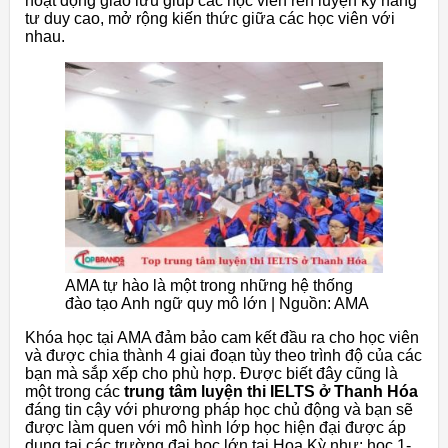
hoạt động giao lưu giúp các học viên rèn luyện kỹ năng
tư duy cao, mở rộng kiến thức giữa các học viên với
nhau.
AMA tự hào là một trong những hệ thống
đào tạo Anh ngữ quy mô lớn | Nguồn: AMA
Khóa học tại AMA đảm bảo cam kết đầu ra cho học viên
và được chia thành 4 giai đoạn tùy theo trình độ của các
bạn mà sắp xếp cho phù hợp. Được biết đây cũng là
một trong các
trung tâm luyện thi IELTS ở Thanh Hóa
đáng tin cậy với phương pháp học chủ động và bạn sẽ
được làm quen với mô hình lớp học hiện đại được áp
dụng tại các trường đại học lớn tại Hoa Kỳ như: học 1-